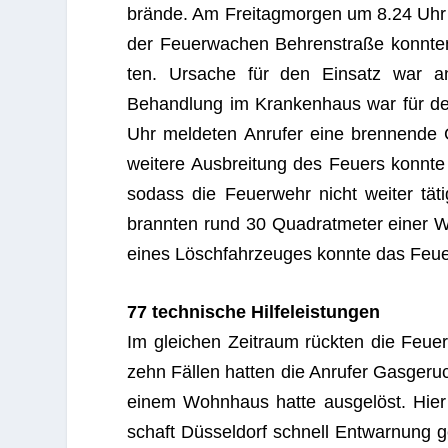
brände. Am Frei­tag­mor­gen um 8.24 Uhr s
der Feu­er­wa­chen Beh­ren­straße konn­t
ten. Ursa­che für den Ein­satz war ang
Behand­lung im Kran­ken­haus war für d
Uhr mel­de­ten Anru­fer eine bren­nende Ga
wei­tere Aus­brei­tung des Feu­ers konnte
sodass die Feu­er­wehr nicht wei­ter t
brann­ten rund 30 Qua­drat­me­ter einer 
eines Lösch­fahr­zeu­ges konnte das Feu
77 tech­ni­sche Hilfeleistungen
Im glei­chen Zeit­raum rück­ten die Feu­er­w
zehn Fäl­len hat­ten die Anru­fer Gas­ge­ru
einem Wohn­haus hatte aus­ge­löst. Hier 
schaft Düs­sel­dorf schnell Ent­war­nung 