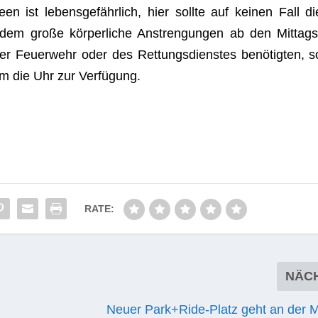
ist lebens­ge­fähr­lich, hier sollte auf kei­nen Fall di
dem große kör­per­li­che Anstren­gun­gen ab den Mit­tags
er Feu­er­wehr oder des Ret­tungs­diens­tes benö­tig­ten, s
um die Uhr zur Verfügung.
RATE:
NÄC
Neuer Park+Ride-Platz geht an der 