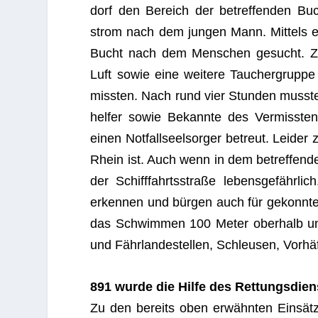
dorf den Bereich der betref­fen­den Buc
strom nach dem jun­gen Mann. Mit­tels ei
Bucht nach dem Men­schen gesucht. Zusätz
Luft sowie eine wei­tere Tau­cher­grup
miss­ten. Nach rund vier Stun­den musste d
hel­fer sowie Bekannte des Ver­miss­t
einen Not­fall­seel­sor­ger betreut. Lei­de
Rhein ist. Auch wenn in dem betref­fen­d
der Schiff­fahrts­straße lebens­ge­fähr­
erken­nen und bür­gen auch für gekonnte 
das Schwim­men 100 Meter ober­halb und
und Fähr­lan­de­stel­len, Schleu­sen, Vor­h
891 wurde die Hilfe des Ret­tungs­dien
Zu den bereits oben erwähn­ten Ein­sät­zen 