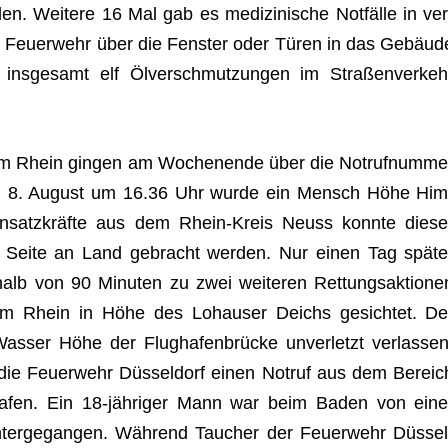
n. Wei­tere 16 Mal gab es medi­zi­ni­sche Not­fälle in ver
e Feu­er­wehr über die Fens­ter oder Türen in das Gebäud
ns­ge­samt elf Ölver­schmut­zun­gen im Stra­ßen­ver­keh
dem Rhein gin­gen am Wochen­ende über die Not­ruf­num­me
tag, 8. August um 16.36 Uhr wurde ein Mensch Höhe Him
in­satz­kräfte aus dem Rhein-Kreis Neuss konnte die­se
er Seite an Land gebracht wer­den. Nur einen Tag spä­te
halb von 90 Minu­ten zu zwei wei­te­ren Ret­tungs­ak­tio­ne
 Rhein in Höhe des Lohau­ser Deichs gesich­tet. De
­ser Höhe der Flug­ha­fen­brü­cke unver­letzt ver­las­sen
ie Feu­er­wehr Düs­sel­dorf einen Not­ruf aus dem Bereic
r Hafen. Ein 18-jäh­ri­ger Mann war beim Baden von eine
ter­ge­gan­gen. Wäh­rend Tau­cher der Feu­er­wehr Düs­sel