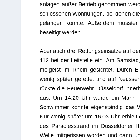
an­la­gen außer Betrieb genom­men wer­de
schlos­se­nen Woh­nun­gen, bei denen di
gelan­gen konnte. Außer­dem muss­ten i
besei­tigt werden.
Aber auch drei Ret­tungs­ein­sätze auf 
112 bei der Leit­stelle ein. Am Sams­
mel­geist im Rhein gesich­tet. Durch E
wenig spä­ter geret­tet und auf Neus­s
rückte die Feu­er­wehr Düs­sel­dorf inner­
aus. Um 14.20 Uhr wurde ein Mann im
Schwim­mer konnte eigen­stän­dig das Was
Nur wenig spä­ter um 16.03 Uhr erhielt d
des Para­dies­strand im Düs­sel­dor­fe
Welle mit­ge­ris­sen wor­den und dann un