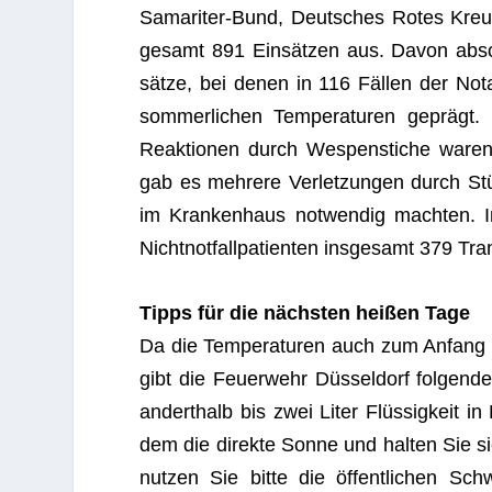
Sama­ri­ter-Bund, Deut­sches Rotes Kreuz, 
ge­samt 891 Ein­sät­zen aus. Davon absol­v
sätze, bei denen in 116 Fäl­len der Not­
som­mer­li­chen Tem­pe­ra­tu­ren geprägt. 
Reak­tio­nen durch Wes­pen­sti­che waren 
gab es meh­rere Ver­let­zun­gen durch St
im Kran­ken­haus not­wen­dig mach­ten. I
Nicht­not­fall­pa­ti­en­ten ins­ge­samt 379 Tr
Tipps für die nächs­ten hei­ßen Tage
Da die Tem­pe­ra­tu­ren auch zum Anfang 
gibt die Feu­er­wehr Düs­sel­dorf fol­gende
andert­halb bis zwei Liter Flüs­sig­keit 
dem die direkte Sonne und hal­ten Sie si
nut­zen Sie bitte die öffent­li­chen 