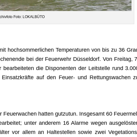
chiv­foto Foto: LOKALBÜTO
it hoch­som­mer­li­chen Tem­pe­ra­tu­ren von bis zu 36 Gra
ochen­ende bei der Feu­er­wehr Düs­sel­dorf. Von Frei­tag, 7
ar­bei­te­ten die Dis­po­nen­ten der Leit­stelle rund 3.00
96 Ein­satz­kräfte auf den Feuer- und Ret­tungs­wa­chen z
r Feu­er­wa­chen hat­ten gut­zu­tun. Ins­ge­samt 60 Feu­er­mel
ar­bei­tet; unter ande­rem 16 Alarme wegen aus­ge­lös­te
­ter vor allem an Hal­te­stel­len sowie zwei Vege­ta­ti­ons