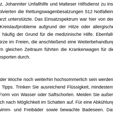
Johan­ni­ter Unfall­hilfe und Mal­te­ser Hilfs­dienst zu ins
ier­ten die Ret­tungs­wa­gen­be­sat­zun­gen 512 Not­fall­ein
arzt unter­stützte. Das Ein­satz­spek­trum war hier von de
Kreis­lauf­pro­bleme auf­grund der Hitze oder all­er­gi­sch
häu­fig der Grund für die medi­zi­ni­sche Hilfe. Eben­fall
ürze im Freien, die anschlie­ßend eine Wei­ter­be­hand­lun
m glei­chen Zeit­raum führ­ten die Kran­ken­wa­gen für di
ans­por­ten durch.
der Woche noch wei­ter­hin hoch­som­mer­lich sein wer­den
 Tipps. Trin­ken Sie aus­rei­chend Flüs­sig­keit, min­des­ten
in Form von Was­ser oder Saft­schor­len. Mei­den Sie außer
ch nach Mög­lich­keit im Schat­ten auf. Für eine Abküh­lun
Schwimm- und Frei­bä­der sowie bewachte Bade­seen. Da