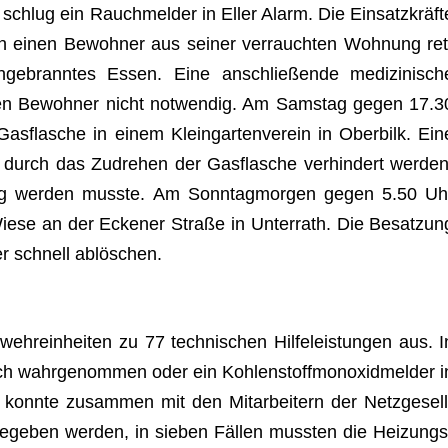
chlug ein Rauch­mel­der in Eller Alarm. Die Ein­satz­kräft
en einen Bewoh­ner aus sei­ner ver­rauch­ten Woh­nung ret
e­brann­tes Essen. Eine anschlie­ßende medi­zi­ni­sch
en Bewoh­ner nicht not­wen­dig. Am Sams­tag gegen 17.3
s­fla­sche in einem Klein­gar­ten­ver­ein in Ober­bilk. Ein
 durch das Zudre­hen der Gas­fla­sche ver­hin­dert wer­den
ätig wer­den musste. Am Sonn­tag­mor­gen gegen 5.50 Uh
Wiese an der Ecke­ner Straße in Unter­rath. Die Besat­zun
er schnell ablöschen.
ehr­ein­hei­ten zu 77 tech­ni­schen Hil­fe­leis­tun­gen aus. I
ch wahr­ge­nom­men oder ein Koh­len­stoff­mon­oxid­mel­der i
konnte zusam­men mit den Mit­ar­bei­tern der Netz­ge­sell
gege­ben wer­den, in sie­ben Fäl­len muss­ten die Hei­zungs