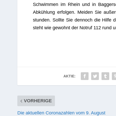
Schwim­men im Rhein und in Bag­ger­seen 
Abküh­lung erfol­gen. Mei­den Sie außer­
stun­den. Sollte Sie den­noch die Hilfe d
steht wie gewohnt der Not­ruf 112 rund 
AKTIE:
VORHERIGE
Die aktuellen Coronazahlen vom 9. August