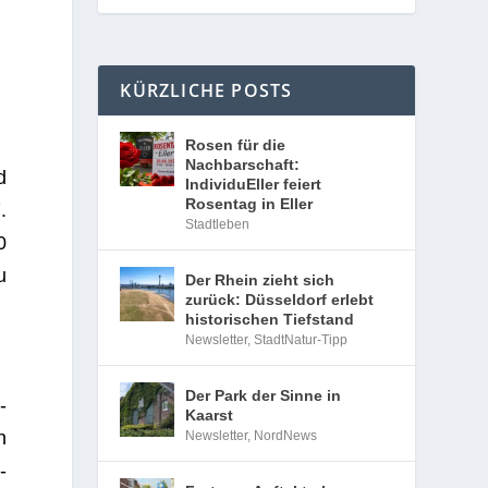
KÜRZLICHE POSTS
Rosen für die
Nachbarschaft:
d
IndividuEller feiert
Rosentag in Eller
.
Stadtleben
0
u
Der Rhein zieht sich
zurück: Düsseldorf erlebt
historischen Tiefstand
Newsletter
,
StadtNatur-Tipp
Der Park der Sinne in
­
Kaarst
n
Newsletter
,
NordNews
­