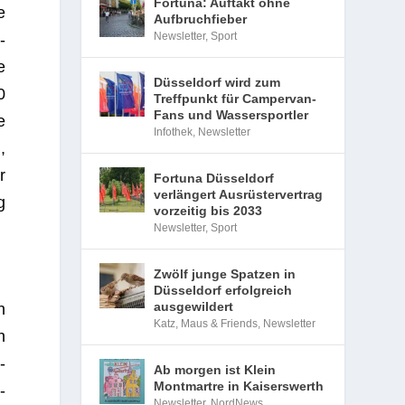
Fortuna: Auftakt ohne
e
Aufbruchfieber
Newsletter
,
Sport
­
e
Düsseldorf wird zum
0
Treffpunkt für Campervan-
Fans und Wassersportler
e
Infothek
,
Newsletter
,
r
Fortuna Düsseldorf
verlängert Ausrüstervertrag
g
vorzeitig bis 2033
Newsletter
,
Sport
Zwölf junge Spatzen in
Düsseldorf erfolgreich
ausgewildert
n
Katz, Maus & Friends
,
Newsletter
n
­
Ab morgen ist Klein
Montmartre in Kaiserswerth
­
Newsletter
,
NordNews