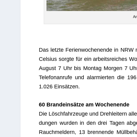
Ar
Das letzte Feri­en­wo­chen­ende in NRW m
Cel­sius sorgte für ein arbeits­rei­ches W
August 7 Uhr bis Mon­tag Mor­gen 7 Uhr be
Tele­fon­an­rufe und alar­mier­ten die 1
1.026 Einsätzen.
60 Brand­ein­sätze am Wochenende
Die Lösch­fahr­zeuge und Dreh­lei­tern alle
dun­gen wur­den in den drei Tagen abge­
Rauch­mel­dern, 13 bren­nende Müll­be­häl