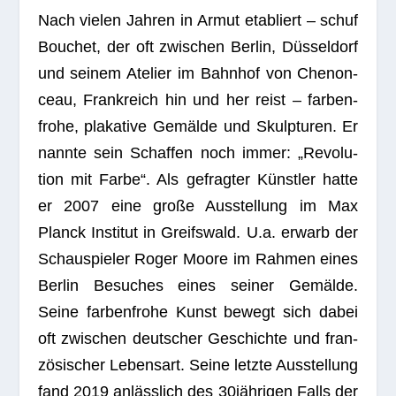
Nach vie­len Jah­ren in Armut eta­bliert – schuf
Bou­chet, der oft zwi­schen Ber­lin, Düs­sel­dorf
und sei­nem Ate­lier im Bahn­hof von Chenon­
ceau, Frank­reich hin und her reist – far­ben­
frohe, pla­ka­tive Gemälde und Skulp­tu­ren. Er
nannte sein Schaf­fen noch immer: „Revo­lu­
tion mit Farbe“. Als gefrag­ter Künst­ler hatte
er 2007 eine große Aus­stel­lung im Max
Planck Insti­tut in Greifs­wald. U.a. erwarb der
Schau­spie­ler Roger Moore im Rah­men eines
Ber­lin Besu­ches eines sei­ner Gemälde.
Seine far­ben­frohe Kunst bewegt sich dabei
oft zwi­schen deut­scher Geschichte und fran­
zö­si­scher Lebens­art. Seine letzte Aus­stel­lung
fand 2019 anläss­lich des 30jährigen Falls der