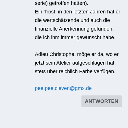
se­rie) getrof­fen hatten).
Ein Trost, in den letz­ten Jah­ren hat er
die wert­schät­zende und auch die
finan­zi­elle Aner­ken­nung gefun­den,
die ich ihm immer gewünscht habe.
Adieu Chris­to­phe, möge er da, wo er
jetzt sein Ate­lier auf­ge­schla­gen hat,
stets über reich­lich Farbe verfügen.
pee.pee.cleven@gmx.de
ANTWORTEN