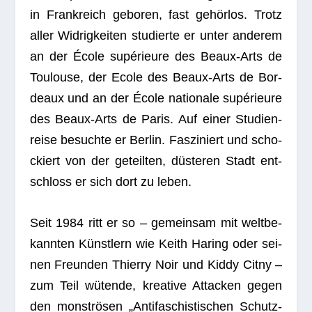
in Frank­reich gebo­ren, fast gehör­los. Trotz
aller Wid­rig­kei­ten stu­dierte er unter ande­rem
an der École supé­ri­eure des Beaux-Arts de
Tou­louse, der Ecole des Beaux-Arts de Bor­
deaux und an der École natio­nale supé­ri­eure
des Beaux-Arts de Paris. Auf einer Stu­di­en­
reise besuchte er Ber­lin. Fas­zi­niert und scho­
ckiert von der geteil­ten, düs­te­ren Stadt ent­
schloss er sich dort zu leben.
Seit 1984 ritt er so – gemein­sam mit welt­be­
kann­ten Künst­lern wie Keith Haring oder sei­
nen Freun­den Thierry Noir und Kiddy Citny –
zum Teil wütende, krea­tive Atta­cken gegen
den mons­trö­sen „Anti­fa­schis­ti­schen Schutz­