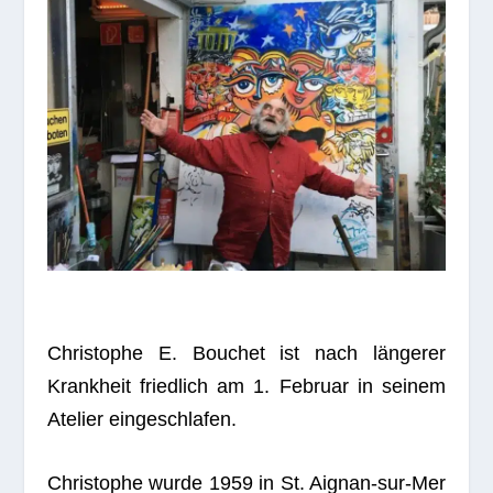
Chris­to­phe E. Bou­chet ist nach län­ge­rer
Krank­heit fried­lich am 1. Februar in sei­nem
Ate­lier eingeschlafen.
Chris­to­phe wurde 1959 in St. Aignan-sur-Mer