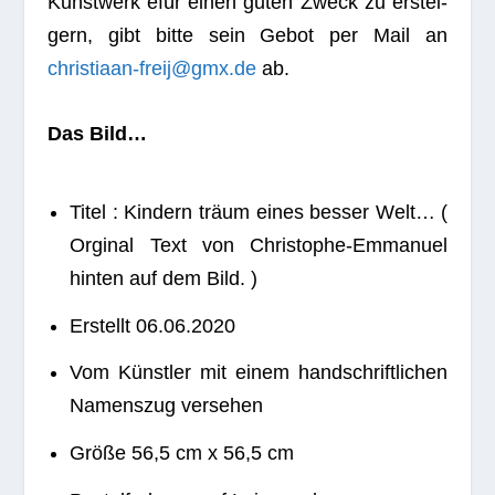
Kunst­werk efür einen guten Zweck zu erstei­
gern, gibt bitte sein Gebot per Mail an
christiaan-freij@gmx.de
ab.
Das Bild…
Titel : Kin­dern träum eines bes­ser Welt… (
Orgi­nal Text von Chris­to­phe-Emma­nuel
hin­ten auf dem Bild. )
Erstellt 06.06.2020
Vom Künst­ler mit einem hand­schrift­li­chen
Namens­zug versehen
Größe 56,5 cm x 56,5 cm