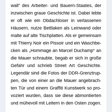
wall” des Arbei­ter- und Bau­ern-Staa­tes, der
inzwi­schen graue Geschichte ist. Dabei lebte
er oft wie ein Obdach­lo­ser in ver­las­se­nen
Häu­sern, nutze Bett­la­ken als Lein­wand oder
malte auf alte Tisch­plat­ten. Als er gemein­sam
mit Thierry Noir ein Pis­soir und ein Wasch­be­
cken als „Hom­mage an Mar­cel Duch­amp“ an
die Mauer schraubte, begab er sich in große
Gefahr und schrieb Street Art Geschichte.
Legen­där sind die Fotos der DDR-Grenz­trup­
pen, die von einer an die Mauer ange­brach­
ten Tür und einem Graf­fiti Kunst­werk so pro­
vo­ziert wur­den, dass sie diese abmon­tier­ten
und mühe­voll mit Lei­tern in den Osten zogen.