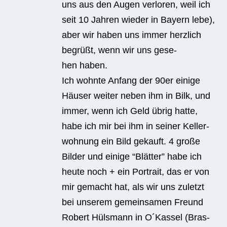
uns aus den Augen ver­lo­ren, weil ich
seit 10 Jah­ren wie­der in Bay­ern lebe),
aber wir haben uns immer herz­lich
begrüßt, wenn wir uns gese­
hen haben.
Ich wohnte Anfang der 90er einige
Häu­ser wei­ter neben ihm in Bilk, und
immer, wenn ich Geld übrig hatte,
habe ich mir bei ihm in sei­ner Kel­ler­
woh­nung ein Bild gekauft. 4 große
Bil­der und einige “Blät­ter” habe ich
heute noch + ein Por­trait, das er von
mir gemacht hat, als wir uns zuletzt
bei unse­rem gemein­sa­men Freund
Robert Hüls­mann in O´Kassel (Bras­