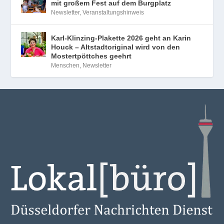
mit großem Fest auf dem Burgplatz
Newsletter
,
Veranstaltungshinweis
Karl-Klinzing-Plakette 2026 geht an Karin
Houck – Altstadtoriginal wird von den
Mostertpöttches geehrt
Menschen
,
Newsletter