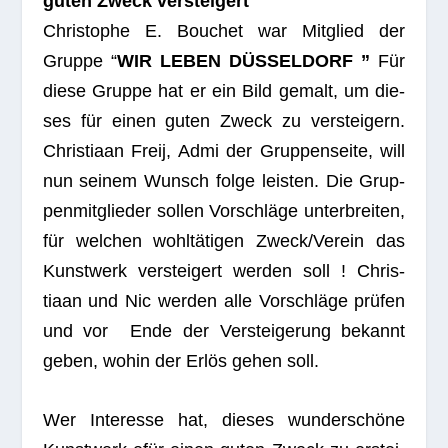
guten Zweck versteigert
Chris­to­phe E. Bou­chet war Mit­glied der
Gruppe “
WIR LEBEN DÜSSELDORF ”
Für
diese Gruppe hat er ein Bild gemalt, um die­
ses für einen guten Zweck zu ver­stei­gern.
Chris­tiaan Freij, Admi der Grup­pen­seite, will
nun sei­nem Wunsch folge leis­ten. Die Grup­
pen­mit­glie­der sol­len Vor­schläge unter­brei­ten,
für wel­chen wohl­tä­ti­gen Zweck/Verein das
Kunst­werk ver­stei­gert wer­den soll ! Chris­
tiaan und Nic wer­den alle Vor­schläge prü­fen
und vor Ende der Ver­stei­ge­rung bekannt
geben, wohin der Erlös gehen soll.
Wer Inter­esse hat, die­ses wun­der­schöne