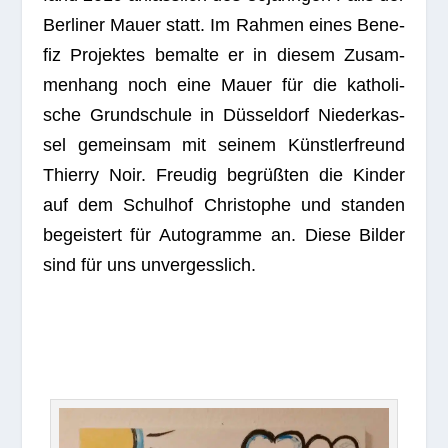
Ber­li­ner Mauer statt. Im Rah­men eines Bene­
fiz Pro­jek­tes bemalte er in die­sem Zusam­
men­hang noch eine Mauer für die katho­li­
sche Grund­schule in Düs­sel­dorf Nie­der­kas­
sel gemein­sam mit sei­nem Künst­ler­freund
Thierry Noir. Freu­dig begrüß­ten die Kin­der
auf dem Schul­hof Chris­to­phe und stan­den
begeis­tert für Auto­gramme an. Diese Bil­der
sind für uns unvergesslich.