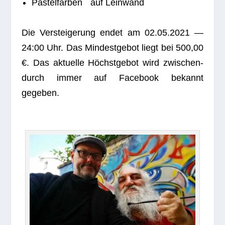
Pas­tel­far­ben auf Leinwand
Die Ver­stei­ge­rung endet am 02.05.2021 —
24:00 Uhr. Das Min­dest­ge­bot liegt bei 500,00
€. Das aktu­elle Höchst­ge­bot wird zwi­schen­
durch immer auf Face­book bekannt
gegeben.