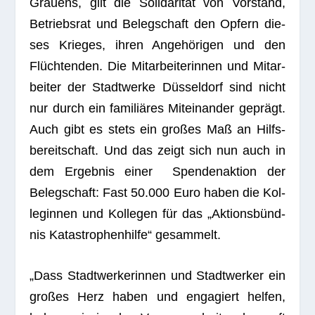
Grau­ens, gilt die Soli­da­ri­tät von Vor­stand,
Betriebs­rat und Beleg­schaft den Opfern die­
ses Krie­ges, ihren Ange­hö­ri­gen und den
Flüch­ten­den. Die Mit­ar­bei­te­rin­nen und Mit­ar­
bei­ter der Stadt­werke Düs­sel­dorf sind nicht
nur durch ein fami­liä­res Mit­ein­an­der geprägt.
Auch gibt es stets ein gro­ßes Maß an Hilfs­
be­reit­schaft. Und das zeigt sich nun auch in
dem Ergeb­nis einer Spen­den­ak­tion der
Beleg­schaft: Fast 50.000 Euro haben die Kol­
le­gin­nen und Kol­le­gen für das „Akti­ons­bünd­
nis Kata­stro­phen­hilfe“ gesammelt.
„Dass Stadt­wer­ke­rin­nen und Stadt­wer­ker ein
gro­ßes Herz haben und enga­giert hel­fen,