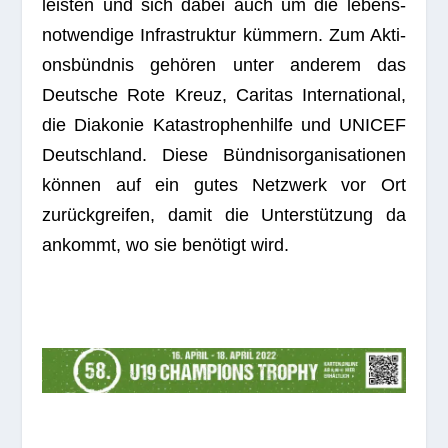
leis­ten und sich dabei auch um die lebens­
not­wen­dige Infra­struk­tur küm­mern. Zum Akti­
ons­bünd­nis gehö­ren unter ande­rem das
Deut­sche Rote Kreuz, Cari­tas Inter­na­tio­nal,
die Dia­ko­nie Kata­stro­phen­hilfe und UNICEF
Deutsch­land. Diese Bünd­nis­or­ga­ni­sa­tio­nen
kön­nen auf ein gutes Netz­werk vor Ort
zurück­grei­fen, damit die Unter­stüt­zung da
ankommt, wo sie benö­tigt wird.