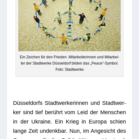
Ein Zei­chen für den Frie­den. Mit­ar­bei­te­rin­nen und Mit­ar­bei­
ter der Stadt­werke Düs­sel­dorf bil­den das „Peace“-Symbol.
Foto: Stadtwerke
Düs­sel­dorfs Stadt­wer­ke­rin­nen und Stadt­wer­
ker sind tief berührt vom Leid der Men­schen
in der Ukraine. Ein Krieg in Europa schien
lange Zeit undenk­bar. Nun, im Ange­sicht des