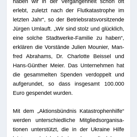
haben wir in der Ver­gan­gen­heit schon oft
erlebt, zuletzt nach der Flut­ka­ta­stro­phe im
letz­ten Jahr“, so der Betriebs­rats­vor­sit­zende
Jür­gen Umlauft. „Wir sind stolz und glück­lich,
eine sol­che Stadt­werke-Fami­lie zu haben“,
erklä­ren die Vor­stände Julien Mounier, Man­
fred Abra­hams, Dr. Char­lotte Beis­sel und
Hans-Gün­ther Meier. Das Unter­neh­men hat
die gesam­mel­ten Spen­den ver­dop­pelt und
auf­ge­run­det, so dass ins­ge­samt 100.000
Euro gespen­det wurden.
Mit dem „Akti­ons­bünd­nis Kata­stro­phen­hilfe“
wer­den unter­schied­li­che Mit­glieds­or­ga­ni­sa­
tio­nen unter­stützt, die in der Ukraine Hilfe