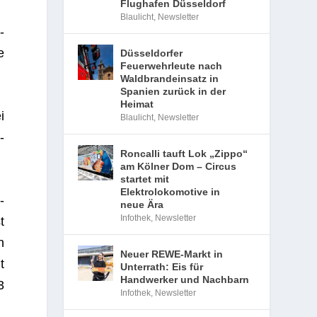
Flughafen Düsseldorf
Blaulicht
,
Newsletter
-
e
Düsseldorfer
Feuerwehrleute nach
Waldbrandeinsatz in
Spanien zurück in der
Heimat
i
Blaulicht
,
Newsletter
­
Roncalli tauft Lok „Zippo“
am Kölner Dom – Circus
startet mit
Elektrolokomotive in
-
neue Ära
Infothek
,
Newsletter
t
n
Neuer REWE-Markt in
t
Unterrath: Eis für
Handwerker und Nachbarn
3
Infothek
,
Newsletter