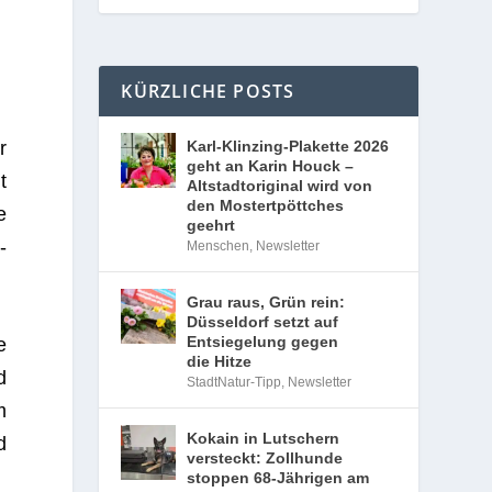
KÜRZLICHE POSTS
Karl-Klinzing-Plakette 2026
r
geht an Karin Houck –
t
Altstadtoriginal wird von
den Mostertpöttches
e
geehrt
­
Menschen
,
Newsletter
Grau raus, Grün rein:
Düsseldorf setzt auf
Entsiegelung gegen
e
die Hitze
d
StadtNatur-Tipp
,
Newsletter
m
Kokain in Lutschern
d
versteckt: Zollhunde
stoppen 68-Jährigen am