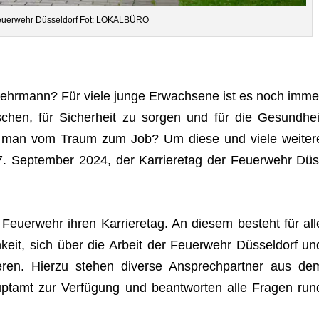
Feu­er­wehr Düs­sel­dorf Fot: LOKALBÜRO
r­wehr­mann? Für viele junge Erwach­sene ist es noch imme
schen, für Sicher­heit zu sor­gen und für die Gesund­hei
mt man vom Traum zum Job? Um diese und viele wei­ter
7. Sep­tem­ber 2024, der Kar­rie­re­tag der Feu­er­wehr Düs
e Feu­er­wehr ihren Kar­rie­re­tag. An die­sem besteht für all
h­keit, sich über die Arbeit der Feu­er­wehr Düs­sel­dorf un
e­ren. Hierzu ste­hen diverse Ansprech­part­ner aus de
­amt zur Ver­fü­gung und beant­wor­ten alle Fra­gen run