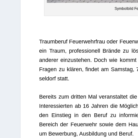
Sym­bol­bild 
Traum­be­ruf Feu­er­wehr­frau oder Feu­e
ein Traum, pro­fes­sio­nell Brände zu lö
ande­rer ein­zu­ste­hen. Doch wie kom
Fra­gen zu klä­ren, fin­det am Sams­tag, 
sel­dorf statt.
Bereits zum drit­ten Mal ver­an­stal­tet di
Inter­es­sier­ten ab 16 Jah­ren die Mög­lic
den Ein­stieg in den Beruf zu infor­mi
Bereich der Feu­er­wehr sowie dem Haupt
um Bewer­bung, Aus­bil­dung und Beruf.