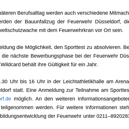
ä­te­ren Berufs­all­tag wer­den auch ver­schie­dene Mit­mach
er­den der Bau­un­fall­zug der Feu­er­wehr Düs­sel­dorf, di
elt­schutz­wa­che mit dem Feu­er­wehr­kran vor Ort sein.
l­dung die Mög­lich­keit, den Sport­test zu absol­vie­ren. Be
ür die nächste Bewer­bungs­phase bei der Feu­er­wehr Düs
ild­card behält ihre Gül­tig­keit für ein Jahr.
 8.30 Uhr bis 16 Uhr in der Leicht­ath­le­tik­halle am Arena
­dorf statt. Eine Anmel­dung zur Teil­nahme am Sport­tes
rf.de
mög­lich. An den wei­te­ren Infor­ma­ti­ons­an­ge­bo­te
il­ge­nom­men wer­den. Für wei­tere Infor­ma­tio­nen steh
bil­dungs­ent­wick­lung der Feu­er­wehr unter 0211–892028