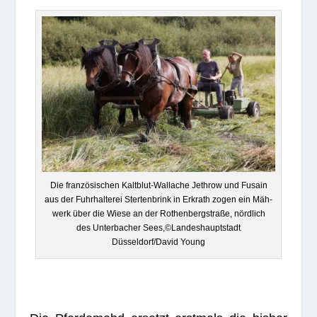
Die fran­zö­si­schen Kalt­blut-Wal­la­che Jet­hrow und Fusain
aus der Fuhr­hal­te­rei Ster­ten­brink in Erkrath zogen ein Mäh­
werk über die Wiese an der Rothen­berg­straße, nörd­lich
des Unter­ba­cher Sees,©Landeshauptstadt
Düsseldorf/David Young