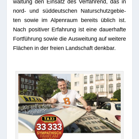
wal­tung den Ein­satz des Ver­fah­rend, das in
nord- und süd­deut­schen Natur­schutz­ge­bie­
ten sowie im Alpen­raum bereits üblich ist.
Nach posi­ti­ver Erfah­rung ist eine dau­er­hafte
Fort­füh­rung sowie die Aus­wei­tung auf wei­tere
Flä­chen in der freien Land­schaft denkbar.