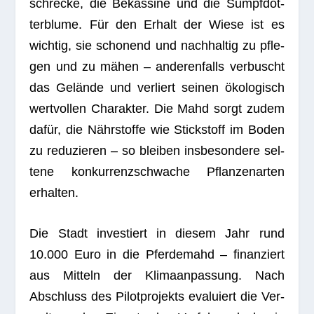
schre­cke, die Bekas­sine und die Sumpf­dot­
ter­blume. Für den Erhalt der Wiese ist es
wich­tig, sie scho­nend und nach­hal­tig zu pfle­
gen und zu mähen – ande­ren­falls ver­buscht
das Gelände und ver­liert sei­nen öko­lo­gisch
wert­vol­len Cha­rak­ter. Die Mahd sorgt zudem
dafür, die Nähr­stoffe wie Stick­stoff im Boden
zu redu­zie­ren – so blei­ben ins­be­son­dere sel­
tene kon­kur­renz­schwa­che Pflan­zen­ar­ten
erhalten.
Die Stadt inves­tiert in die­sem Jahr rund
10.000 Euro in die Pfer­de­mahd – finan­ziert
aus Mit­teln der Kli­ma­an­pas­sung. Nach
Abschluss des Pilot­pro­jekts eva­lu­iert die Ver­