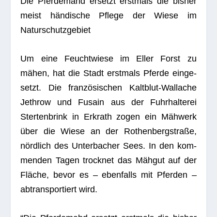
Die Pfer­de­mahd ersetzt erst­mals die bis­her
meist hän­di­sche Pflege der Wiese im
Naturschutzgebiet
Um eine Feucht­wiese im Eller Forst zu
mähen, hat die Stadt erst­mals Pferde ein­ge­
setzt. Die fran­zö­si­schen Kalt­blut-Wal­la­che
Jet­hrow und Fusain aus der Fuhr­hal­te­rei
Ster­ten­brink in Erkrath zogen ein Mäh­werk
über die Wiese an der Rothen­berg­straße,
nörd­lich des Unter­ba­cher Sees. In den kom­
men­den Tagen trock­net das Mäh­gut auf der
Flä­che, bevor es – eben­falls mit Pfer­den –
abtrans­por­tiert wird.