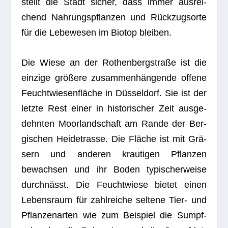
stellt die Stadt sicher, dass immer aus­rei­
chend Nah­rungs­pflan­zen und Rück­zugs­orte
für die Lebe­we­sen im Bio­top bleiben.
Die Wiese an der Rothen­berg­straße ist die
ein­zige grö­ßere zusam­men­hän­gende offene
Feucht­wie­sen­flä­che in Düs­sel­dorf. Sie ist der
letzte Rest einer in his­to­ri­scher Zeit aus­ge­
dehn­ten Moor­land­schaft am Rande der Ber­
gi­schen Hei­de­trasse. Die Flä­che ist mit Grä­
sern und ande­ren krau­ti­gen Pflan­zen
bewach­sen und ihr Boden typi­scher­weise
durch­nässt. Die Feucht­wiese bie­tet einen
Lebens­raum für zahl­rei­che sel­tene Tier- und
Pflan­zen­ar­ten wie zum Bei­spiel die Sumpf­