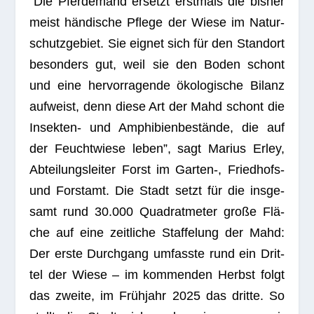
“Die Pfer­de­mahd ersetzt erst­mals die bis­her
meist hän­di­sche Pflege der Wiese im Natur­
schutz­ge­biet. Sie eig­net sich für den Stand­ort
beson­ders gut, weil sie den Boden schont
und eine her­vor­ra­gende öko­lo­gi­sche Bilanz
auf­weist, denn diese Art der Mahd schont die
Insek­ten- und Amphi­bi­en­be­stände, die auf
der Feucht­wiese leben”, sagt Marius Erley,
Abtei­lungs­lei­ter Forst im Garten‑, Fried­hofs-
und Forst­amt. Die Stadt setzt für die ins­ge­
samt rund 30.000 Qua­drat­me­ter große Flä­
che auf eine zeit­li­che Staf­fe­lung der Mahd:
Der erste Durch­gang umfasste rund ein Drit­
tel der Wiese – im kom­men­den Herbst folgt
das zweite, im Früh­jahr 2025 das dritte. So