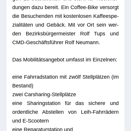
dun­gen dazu bereit. Ein Cof­fee-Bike ver­sorgt
die Besu­chen­den mit kos­ten­lo­sen Kaf­fee­spe­
zia­li­tä­ten und Gebäck. Mit vor Ort sein wer­
den Bezirks­bür­ger­meis­ter Rolf Tups und
CMD-Geschäfts­füh­rer Rolf Neumann.
Das Mobi­li­täts­an­ge­bot umfasst im Einzelnen:
eine Fahr­rad­sta­tion mit zwölf Stell­plät­zen (im
Bestand)
zwei Carsharing-Stellplätze
eine Sha­ring­sta­tion für das sichere und
ordent­li­che Abstel­len von Leih-Fahr­rä­dern
und E‑Scootern
eine Repa­ra­tur­sta­tion und