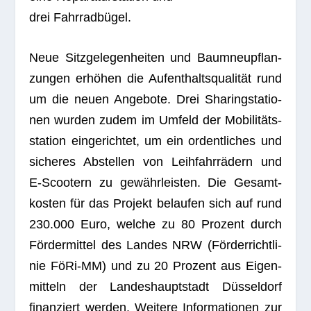
drei Fahrradbügel.
Neue Sitz­ge­le­gen­hei­ten und Baum­n­eu­pflan­
zun­gen erhö­hen die Auf­ent­halts­qua­li­tät rund
um die neuen Ange­bote. Drei Sha­ring­sta­tio­
nen wur­den zudem im Umfeld der Mobi­li­täts­
sta­tion ein­ge­rich­tet, um ein ordent­li­ches und
siche­res Abstel­len von Leih­fahr­rä­dern und
E‑Scootern zu gewähr­leis­ten. Die Gesamt­
kos­ten für das Pro­jekt belau­fen sich auf rund
230.000 Euro, wel­che zu 80 Pro­zent durch
För­der­mit­tel des Lan­des NRW (För­der­richt­li­
nie FöRi-MM) und zu 20 Pro­zent aus Eigen­
mit­teln der Lan­des­haupt­stadt Düs­sel­dorf
finan­ziert wer­den. Wei­tere Infor­ma­tio­nen zur