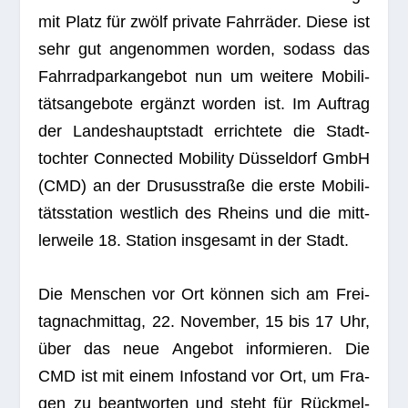
mit Platz für zwölf pri­vate Fahr­rä­der. Diese ist
sehr gut ange­nom­men wor­den, sodass das
Fahr­rad­par­k­an­ge­bot nun um wei­tere Mobi­li­
täts­an­ge­bote ergänzt wor­den ist. Im Auf­trag
der Lan­des­haupt­stadt errich­tete die Stadt­
toch­ter Con­nec­ted Mobi­lity Düs­sel­dorf GmbH
(CMD) an der Dru­sus­straße die erste Mobi­li­
täts­sta­tion west­lich des Rheins und die mitt­
ler­weile 18. Sta­tion ins­ge­samt in der Stadt.
Die Men­schen vor Ort kön­nen sich am Frei­
tag­nach­mit­tag, 22. Novem­ber, 15 bis 17 Uhr,
über das neue Ange­bot infor­mie­ren. Die
CMD ist mit einem Info­stand vor Ort, um Fra­
gen zu beant­wor­ten und steht für Rück­mel­