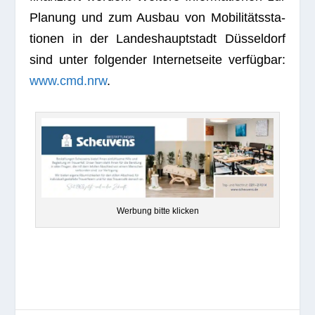
Pla­nung und zum Aus­bau von Mobi­li­täts­sta­
tio­nen in der Lan­des­haupt­stadt Düs­sel­dorf
sind unter fol­gen­der Inter­net­seite ver­füg­bar:
www.cmd.nrw
.
Wer­bung bitte klicken