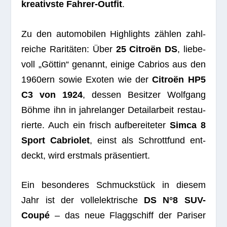
krea­tivste Fah­rer-Out­fit
.
Zu den auto­mo­bi­len High­lights zäh­len zahl­
rei­che Rari­tä­ten: Über
25 Citroёn DS
, lie­be­
voll „Göt­tin“ genannt, einige Cabrios aus den
1960ern sowie Exo­ten wie der
Citroёn HP5
C3 von 1924
, des­sen Besit­zer Wolf­gang
Böhme ihn in jah­re­lan­ger Detail­ar­beit restau­
rierte. Auch ein frisch auf­be­rei­te­ter
Simca 8
Sport Cabrio­let
, einst als Schrott­fund ent­
deckt, wird erst­mals präsentiert.
Ein beson­de­res Schmuck­stück in die­sem
Jahr ist der voll­elek­tri­sche
DS N°8 SUV-
Coupé
– das neue Flagg­schiff der Pari­ser