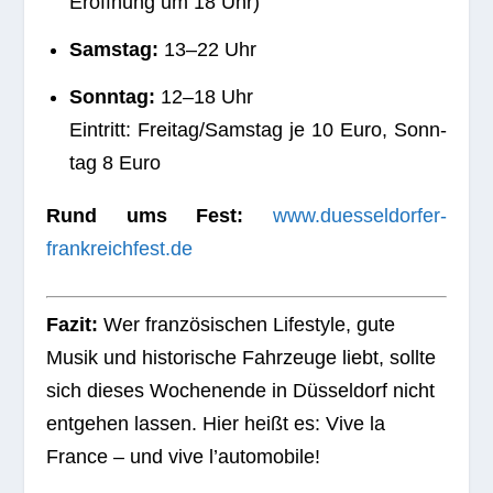
Eröff­nung um 18 Uhr)
Sams­tag:
13–22 Uhr
Sonn­tag:
12–18 Uhr
Ein­tritt: Freitag/Samstag je 10 Euro, Sonn­
tag 8 Euro
Rund ums Fest:
www.duesseldorfer-
frankreichfest.de
Fazit:
Wer fran­zö­si­schen Life­style, gute
Musik und his­to­ri­sche Fahr­zeuge liebt, sollte
sich die­ses Wochen­ende in Düs­sel­dorf nicht
ent­ge­hen las­sen. Hier heißt es: Vive la
France – und vive l’automobile!