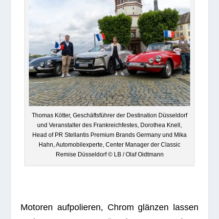
Tho­mas Köt­ter, Geschäfts­füh­rer der Desti­na­tion Düs­sel­dorf
und Ver­an­stal­ter des Frank­reich­fes­tes, Doro­thea Knell,
Head of PR Stellan­tis Pre­mium Brands Ger­many und Mika
Hahn, Auto­mo­bil­ex­perte, Cen­ter Mana­ger der Clas­sic
Remise Düs­sel­dorf © LB / Olaf Oidtmann
Moto­ren auf­po­lie­ren, Chrom glän­zen las­sen