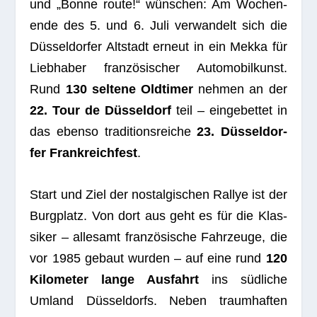
und „Bonne route!“ wün­schen: Am Wochen­
ende des 5. und 6. Juli ver­wan­delt sich die
Düs­sel­dor­fer Alt­stadt erneut in ein Mekka für
Lieb­ha­ber fran­zö­si­scher Auto­mo­bil­kunst.
Rund
130 sel­tene Old­ti­mer
neh­men an der
22. Tour de Düs­sel­dorf
teil – ein­ge­bet­tet in
das ebenso tra­di­ti­ons­rei­che
23. Düs­sel­dor­
fer Frank­reich­fest
.
Start und Ziel der nost­al­gi­schen Ral­lye ist der
Burg­platz. Von dort aus geht es für die Klas­
si­ker – alle­samt fran­zö­si­sche Fahr­zeuge, die
vor 1985 gebaut wur­den – auf eine rund
120
Kilo­me­ter lange Aus­fahrt
ins süd­li­che
Umland Düs­sel­dorfs. Neben traum­haf­ten