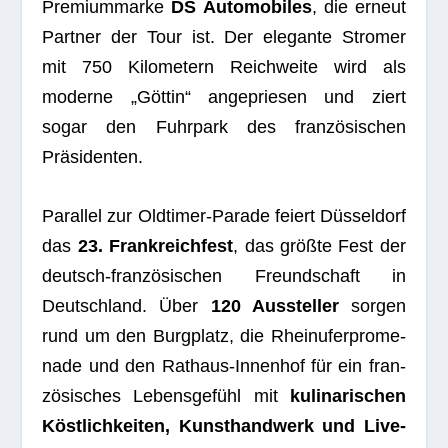
Pre­mi­um­marke
DS Auto­mo­bi­les
, die erneut
Part­ner der Tour ist. Der ele­gante Stro­mer
mit 750 Kilo­me­tern Reich­weite wird als
moderne „Göt­tin“ ange­prie­sen und ziert
sogar den Fuhr­park des fran­zö­si­schen
Präsidenten.
Par­al­lel zur Old­ti­mer-Parade fei­ert Düs­sel­dorf
das
23. Frank­reich­fest
, das größte Fest der
deutsch-fran­zö­si­schen Freund­schaft in
Deutsch­land. Über
120 Aus­stel­ler
sor­gen
rund um den Burg­platz, die Rhein­ufer­pro­me­
nade und den Rat­haus-Innen­hof für ein fran­
zö­si­sches Lebens­ge­fühl mit
kuli­na­ri­schen
Köst­lich­kei­ten, Kunst­hand­werk und Live-