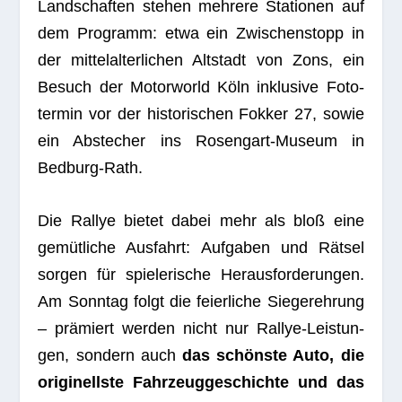
Land­schaf­ten ste­hen meh­rere Sta­tio­nen auf
dem Pro­gramm: etwa ein Zwi­schen­stopp in
der mit­tel­al­ter­li­chen Alt­stadt von Zons, ein
Besuch der Motor­world Köln inklu­sive Foto­
ter­min vor der his­to­ri­schen Fok­ker 27, sowie
ein Abste­cher ins Rosen­gart-Museum in
Bedburg-Rath.
Die Ral­lye bie­tet dabei mehr als bloß eine
gemüt­li­che Aus­fahrt: Auf­ga­ben und Rät­sel
sor­gen für spie­le­ri­sche Her­aus­for­de­run­gen.
Am Sonn­tag folgt die fei­er­li­che Sie­ger­eh­rung
– prä­miert wer­den nicht nur Ral­lye-Leis­tun­
gen, son­dern auch
das schönste Auto, die
ori­gi­nellste Fahr­zeug­ge­schichte und das