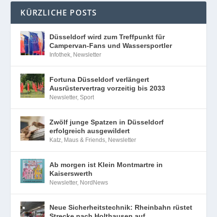
KÜRZLICHE POSTS
Düsseldorf wird zum Treffpunkt für
Campervan-Fans und Wassersportler
Infothek
,
Newsletter
Fortuna Düsseldorf verlängert
Ausrüstervertrag vorzeitig bis 2033
Newsletter
,
Sport
Zwölf junge Spatzen in Düsseldorf
erfolgreich ausgewildert
Katz, Maus & Friends
,
Newsletter
Ab morgen ist Klein Montmartre in
Kaiserswerth
Newsletter
,
NordNews
Neue Sicherheitstechnik: Rheinbahn rüstet
Strecke nach Holthausen auf