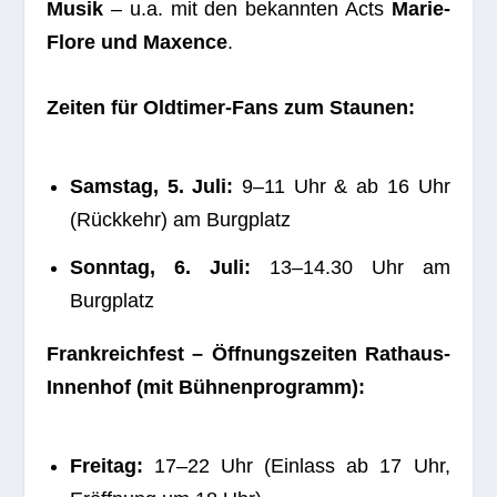
Musik
– u.a. mit den bekann­ten Acts
Marie-
Flore und Maxence
.
Zei­ten für Old­ti­mer-Fans zum Staunen:
Sams­tag, 5. Juli:
9–11 Uhr & ab 16 Uhr
(Rück­kehr) am Burgplatz
Sonn­tag, 6. Juli:
13–14.30 Uhr am
Burgplatz
Frank­reich­fest – Öff­nungs­zei­ten Rat­haus-
Innen­hof (mit Bühnenprogramm):
Frei­tag:
17–22 Uhr (Ein­lass ab 17 Uhr,