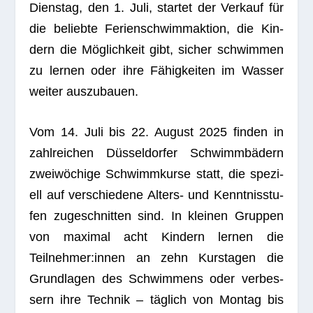
Diens­tag, den 1. Juli, star­tet der Ver­kauf für
die beliebte Feri­en­schwimm­ak­tion, die Kin­
dern die Mög­lich­keit gibt, sicher schwim­men
zu ler­nen oder ihre Fähig­kei­ten im Was­ser
wei­ter auszubauen.
Vom 14. Juli bis 22. August 2025 fin­den in
zahl­rei­chen Düs­sel­dor­fer Schwimm­bä­dern
zwei­wö­chige Schwimm­kurse statt, die spe­zi­
ell auf ver­schie­dene Alters- und Kennt­nis­stu­
fen zuge­schnit­ten sind. In klei­nen Grup­pen
von maxi­mal acht Kin­dern ler­nen die
Teilnehmer:innen an zehn Kurs­ta­gen die
Grund­la­gen des Schwim­mens oder ver­bes­
sern ihre Tech­nik – täg­lich von Mon­tag bis