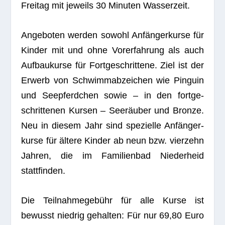
Frei­tag mit jeweils 30 Minu­ten Wasserzeit.
Ange­bo­ten wer­den sowohl Anfän­ger­kurse für
Kin­der mit und ohne Vor­er­fah­rung als auch
Auf­bau­kurse für Fort­ge­schrit­tene. Ziel ist der
Erwerb von Schwimm­ab­zei­chen wie Pin­guin
und See­pferd­chen sowie – in den fort­ge­
schrit­te­nen Kur­sen – See­räu­ber und Bronze.
Neu in die­sem Jahr sind spe­zi­elle Anfän­ger­
kurse für ältere Kin­der ab neun bzw. vier­zehn
Jah­ren, die im Fami­li­en­bad Nie­der­heid
stattfinden.
Die Teil­nah­me­ge­bühr für alle Kurse ist
bewusst nied­rig gehal­ten: Für nur 69,80 Euro