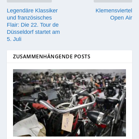
Legendäre Klassiker
Klemensviertel
und französisches
Open Air
Flair: Die 22. Tour de
Düsseldorf startet am
5. Juli
ZUSAMMENHÄNGENDE POSTS