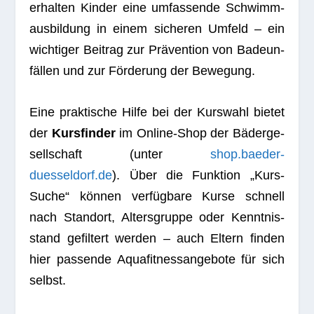
erhal­ten Kin­der eine umfas­sende Schwimm­
aus­bil­dung in einem siche­ren Umfeld – ein
wich­ti­ger Bei­trag zur Prä­ven­tion von Bade­un­
fäl­len und zur För­de­rung der Bewegung.
Eine prak­ti­sche Hilfe bei der Kurs­wahl bie­tet
der
Kurs­fin­der
im Online-Shop der Bäder­ge­
sell­schaft (unter
shop.baeder-
duesseldorf.de
). Über die Funk­tion „Kurs-
Suche“ kön­nen ver­füg­bare Kurse schnell
nach Stand­ort, Alters­gruppe oder Kennt­nis­
stand gefil­tert wer­den – auch Eltern fin­den
hier pas­sende Aqua­fit­ness­an­ge­bote für sich
selbst.