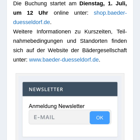
Die Buchung star­tet am
Diens­tag, 1. Juli,
um 12 Uhr
online unter:
shop.baeder-
duesseldorf.de
.
Wei­tere Infor­ma­tio­nen zu Kurs­zei­ten, Teil­
nah­me­be­din­gun­gen und Stand­or­ten fin­den
sich auf der Web­site der Bäder­ge­sell­schaft
unter:
www.baeder-duesseldorf.de
.