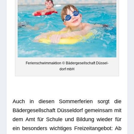
Feri­en­schwimm­ak­tion © Bäder­ge­sell­schaft Düs­sel­
dorf mbH
Auch in die­sen Som­mer­fe­rien sorgt die
Bäder­ge­sell­schaft Düs­sel­dorf gemein­sam mit
dem Amt für Schule und Bil­dung wie­der für
ein beson­ders wich­ti­ges Frei­zeit­an­ge­bot: Ab