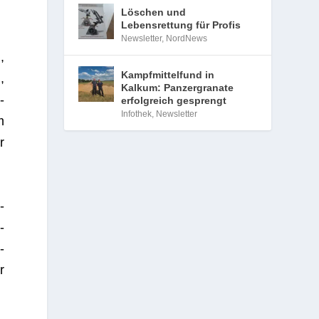
Löschen und
Lebensrettung für Profis
Newsletter
,
NordNews
,
Kampfmittelfund in
,
Kalkum: Panzergranate
­
erfolgreich gesprengt
Infothek
,
Newsletter
m
r
­
­
­
r