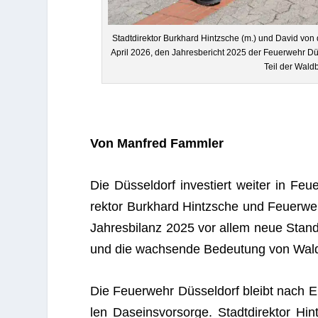
Stadt­di­rek­tor Burk­hard Hintzsche (m.) und David von de
April 2026, den Jah­res­be­richt 2025 der Feu­er­wehr Düs­se
Teil der Wald­
Von Man­fred Fammler
Die
Düs­sel­dorf
inves­tiert wei­ter in Feu­
rek­tor
Burk­hard Hintzsche
und Feu­er­we
Jah­res­bi­lanz 2025 vor allem neue Stan
und die wach­sende Bedeu­tung von Wald- 
Die Feu­er­wehr Düs­sel­dorf bleibt nach 
len Daseins­vor­sorge. Stadt­di­rek­tor 