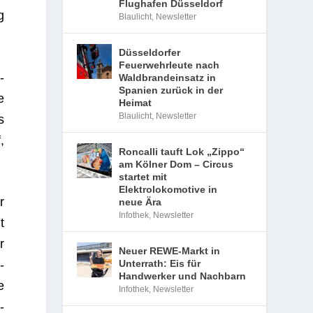
Flughafen Düsseldorf
g
Blaulicht
,
Newsletter
Düsseldorfer
Feuerwehrleute nach
­
Waldbrandeinsatz in
Spanien zurück in der
e
Heimat
Blaulicht
,
Newsletter
s
,
Roncalli tauft Lok „Zippo“
am Kölner Dom – Circus
startet mit
Elektrolokomotive in
r
neue Ära
Infothek
,
Newsletter
t
r
Neuer REWE-Markt in
Unterrath: Eis für
­
Handwerker und Nachbarn
e
Infothek
,
Newsletter
­