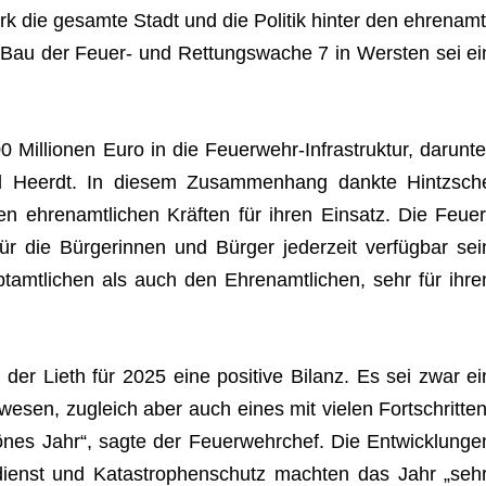
k die gesamte Stadt und die Poli­tik hin­ter den ehren­amt
er Bau der Feuer- und Ret­tungs­wa­che 7 in Wers­ten sei ei
 Mil­lio­nen Euro in die Feu­er­wehr-Infra­struk­tur, dar­un­te
und Heerdt. In die­sem Zusam­men­hang dankte Hintzsch
 ehren­amt­li­chen Kräf­ten für ihren Ein­satz. Die Feu­er
ür die Bür­ge­rin­nen und Bür­ger jeder­zeit ver­füg­bar sei
amt­li­chen als auch den Ehren­amt­li­chen, sehr für ihre
der Lieth für 2025 eine posi­tive Bilanz. Es sei zwar ei
ewe­sen, zugleich aber auch eines mit vie­len Fort­schrit­ten
­nes Jahr“, sagte der Feu­er­wehr­chef. Die Ent­wick­lun­ge
s­dienst und Kata­stro­phen­schutz mach­ten das Jahr „sehr