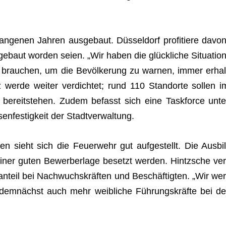
­ge­nen Jah­ren aus­ge­baut. Düs­sel­dorf pro­fi­tiere davon
e­baut wor­den seien. „Wir haben die glück­li­che Situa­tion
 brau­chen, um die Bevöl­ke­rung zu war­nen, immer erhal
erde wei­ter ver­dich­tet; rund 110 Stand­orte sol­len i
g bereit­ste­hen. Zudem befasst sich eine Taskforce unte
sen­fes­tig­keit der Stadtverwaltung.
n sieht sich die Feu­er­wehr gut auf­ge­stellt. Die Aus­bil
 einer guten Bewer­ber­lage besetzt wer­den. Hintzsche ver
­teil bei Nach­wuchs­kräf­ten und Beschäf­tig­ten. „Wir wer
em­nächst auch mehr weib­li­che Füh­rungs­kräfte bei de