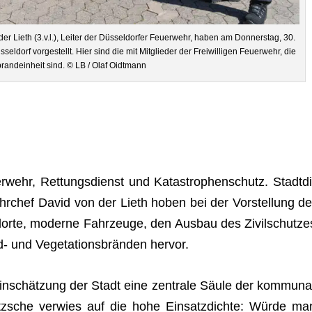
r Lieth (3.v.l.), Lei­ter der Düs­sel­dor­fer Feu­er­wehr, haben am Don­ners­tag, 30.
l­dorf vor­ge­stellt. Hier sind die mit Mit­glie­der der Frei­wil­li­gen Feu­er­wehr, die
brand­ein­heit sind. © LB / Olaf Oidtmann
er­wehr, Ret­tungs­dienst und Kata­stro­phen­schutz. Stadt­di
hr­chef
David von der Lieth
hoben bei der Vor­stel­lung de
d­orte, moderne Fahr­zeuge, den Aus­bau des Zivil­schut­ze
und Vege­ta­ti­ons­brän­den hervor.
Ein­schät­zung der Stadt eine zen­trale Säule der kom­mu­na
Hintzsche ver­wies auf die hohe Ein­satz­dichte: Würde ma