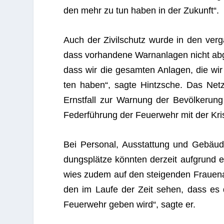
den mehr zu tun haben in der Zukunft“.
Auch der Zivil­schutz wurde in den ver­gan
dass vor­han­dene Warn­an­la­gen nicht abg
dass wir die gesam­ten Anla­gen, die wir
ten haben“, sagte Hintzsche. Das Netz w
Ernst­fall zur War­nung der Bevöl­ke­run
Feder­füh­rung der Feu­er­wehr mit der Kri­
Bei Per­so­nal, Aus­stat­tung und Gebäu­de
dungs­plätze könn­ten der­zeit auf­grund
wies zudem auf den stei­gen­den Frau­en­an
den im Laufe der Zeit sehen, dass es d
Feu­er­wehr geben wird“, sagte er.