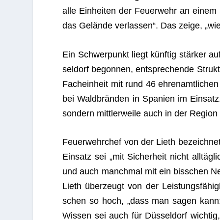
alle Ein­hei­ten der Feu­er­wehr an einem
das Gelände ver­las­sen“. Das zeige, „wie a
Ein Schwer­punkt liegt künf­tig stär­ker a
sel­dorf begon­nen, ent­spre­chende Struk
Fach­ein­heit mit rund 46 ehren­amt­li­che
bei Wald­brän­den in Spa­nien im Ein­satz. 
son­dern mitt­ler­weile auch in der Region 
Feu­er­wehr­chef von der Lieth bezeich­net
Ein­satz sei „mit Sicher­heit nicht all­
und auch manch­mal mit ein biss­chen Ner­
Lieth über­zeugt von der Leis­tungs­fä­hig­
schen so hoch, „dass man sagen kann: D
Wis­sen sei auch für Düs­sel­dorf wich­ti