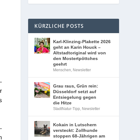
KÜRZLICHE POSTS
Karl-Klinzing-Plakette 2026
geht an Karin Houck –
Altstadtoriginal wird von
den Mostertpöttches
geehrt
Menschen
,
Newsletter
­
Grau raus, Grün rein:
r
Düsseldorf setzt auf
Entsiegelung gegen
s
die Hitze
StadtNatur-Tipp
,
Newsletter
Kokain in Lutschern
­
versteckt: Zollhunde
stoppen 68-Jährigen am
n