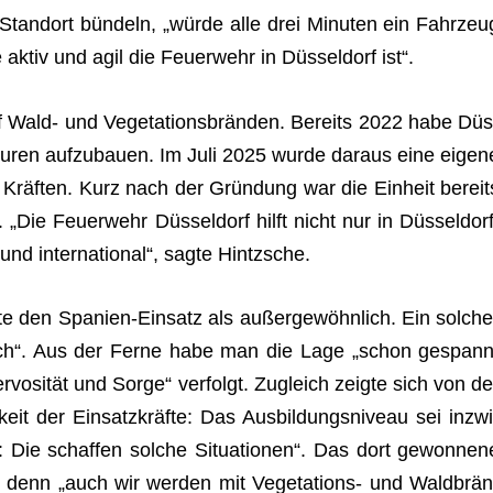
 Stand­ort bün­deln, „würde alle drei Minu­ten ein Fahr­zeu
ktiv und agil die Feu­er­wehr in Düs­sel­dorf ist“.
uf Wald- und Vege­ta­ti­ons­brän­den. Bereits 2022 habe Düs
­tu­ren auf­zu­bauen. Im Juli 2025 wurde dar­aus eine eigen
n Kräf­ten. Kurz nach der Grün­dung war die Ein­heit bereit
„Die Feu­er­wehr Düs­sel­dorf hilft nicht nur in Düs­sel­dorf
und inter­na­tio­nal“, sagte Hintzsche.
e den Spa­nien-Ein­satz als außer­ge­wöhn­lich. Ein sol­che
täg­lich“. Aus der Ferne habe man die Lage „schon gespann
vo­si­tät und Sorge“ ver­folgt. Zugleich zeigte sich von de
keit der Ein­satz­kräfte: Das Aus­bil­dungs­ni­veau sei inzwi
ie schaf­fen sol­che Situa­tio­nen“. Das dort gewon­nen
g, denn „auch wir wer­den mit Vege­ta­ti­ons- und Wald­brän