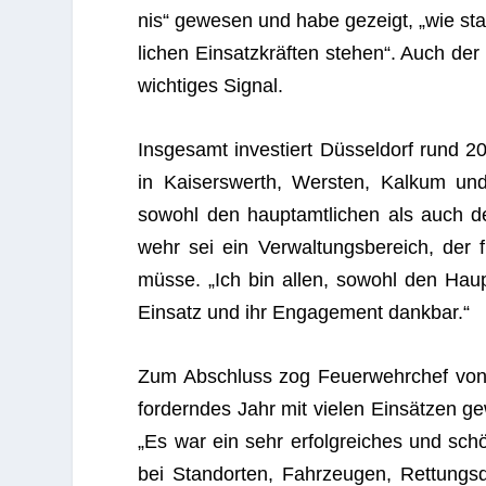
nis“ gewe­sen und habe gezeigt, „wie star
li­chen Ein­satz­kräf­ten ste­hen“. Auch d
wich­ti­ges Signal.
Ins­ge­samt inves­tiert Düs­sel­dorf rund 200
in Kai­sers­werth, Wers­ten, Kal­kum 
sowohl den haupt­amt­li­chen als auch den
wehr sei ein Ver­wal­tungs­be­reich, der f
müsse. „Ich bin allen, sowohl den Haupt­
Ein­satz und ihr Enga­ge­ment dankbar.“
Zum Abschluss zog Feu­er­wehr­chef von 
for­dern­des Jahr mit vie­len Ein­sät­zen g
„Es war ein sehr erfolg­rei­ches und schö
bei Stand­or­ten, Fahr­zeu­gen, Ret­tung