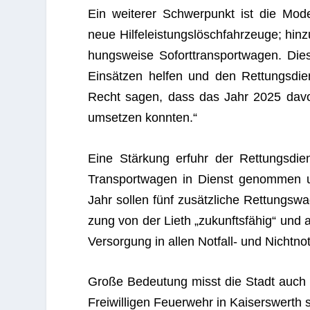
Ein wei­te­rer Schwer­punkt ist die Moder
neue Hil­fe­leis­tungs­lösch­fahr­zeuge; hi
hungs­weise Sofort­trans­port­wa­gen. Diese
Ein­sät­zen hel­fen und den Ret­tungs­di
Recht sagen, dass das Jahr 2025 davon g
umset­zen konnten.“
Eine Stär­kung erfuhr der Ret­tungs­d
Trans­port­wa­gen in Dienst genom­men un
Jahr sol­len fünf zusätz­li­che Ret­tungs­w
zung von der Lieth „zukunfts­fä­hig“ und a
Ver­sor­gung in allen Not­fall- und Nicht­not
Große Bedeu­tung misst die Stadt auch 
Frei­wil­li­gen Feu­er­wehr in Kai­sers­werth