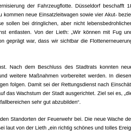
­ni­sie­rung der Fahr­zeug­flotte. Düs­sel­dorf beschafft 1
nzu kom­men neue Ein­satz­leit­wa­gen sowie vier Akut- bezie
 sol­len bei dring­li­chen, aber nicht lebens­be­droh­li­che
enst ent­las­ten. Von der Lieth: „Wir kön­nen mit Fug un
eprägt war, dass wir sicht­bar die Flot­ten­er­neue­run
ienst. Nach dem Beschluss des Stadt­rats konn­ten neu
d wei­tere Maß­nah­men vor­be­rei­tet wer­den. In die­se
a­gen fol­gen. Damit sei der Ret­tungs­dienst nach Ein­schät
uf das Wachs­tum der Stadt aus­ge­rich­tet. Ziel sei es, „di
­fall­be­rei­chen sehr gut abzubilden“.
den Stand­or­ten der Feu­er­wehr bei. Die neue Wache de
 sei laut von der Lieth „ein rich­tig schö­nes und tol­les Ereig