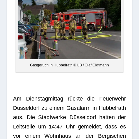
Gas­ge­ruch in Hub­bel­rath © LB / Olaf Oidtmann
Am Diens­tag­mit­tag rückte die Feu­er­wehr
Düs­sel­dorf zu einem Gas­alarm in Hub­bel­rath
aus. Die Stadt­werke Düs­sel­dorf hat­ten der
Leit­stelle um 14:47 Uhr gemel­det, dass es
vor einem Wohn­haus an der Ber­gi­schen