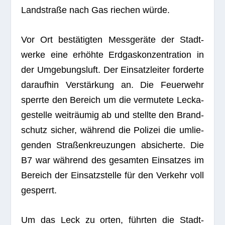
Land­straße nach Gas rie­chen würde.
Vor Ort bestä­tig­ten Mess­ge­räte der Stadt­
werke eine erhöhte Erd­gas­kon­zen­tra­tion in
der Umge­bungs­luft. Der Ein­satz­lei­ter for­derte
dar­auf­hin Ver­stär­kung an. Die Feu­er­wehr
sperrte den Bereich um die ver­mu­tete Lecka­
ge­stelle weit­räu­mig ab und stellte den Brand­
schutz sicher, wäh­rend die Poli­zei die umlie­
gen­den Stra­ßen­kreu­zun­gen absi­cherte. Die
B7 war wäh­rend des gesam­ten Ein­sat­zes im
Bereich der Ein­satz­stelle für den Ver­kehr voll
gesperrt.
Um das Leck zu orten, führ­ten die Stadt­