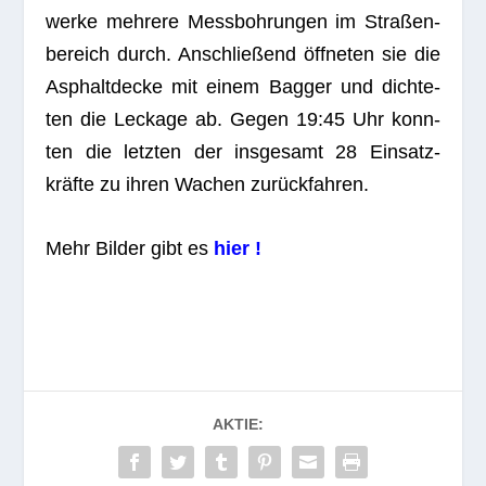
werke meh­rere Mess­boh­run­gen im Stra­ßen­
be­reich durch. Anschlie­ßend öff­ne­ten sie die
Asphalt­de­cke mit einem Bag­ger und dich­te­
ten die Leckage ab. Gegen 19:45 Uhr konn­
ten die letz­ten der ins­ge­samt 28 Ein­satz­
kräfte zu ihren Wachen zurückfahren.
Mehr Bil­der gibt es
hier !
AKTIE: