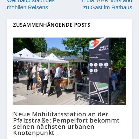
Welthauptstadt des
India: AHK-Vorstand
mobilen Reisens
zu Gast im Rathaus
ZUSAMMENHÄNGENDE POSTS
Neue Mobilitätsstation an der
Pfalzstraße: Pempelfort bekommt
seinen nächsten urbanen
Knotenpunkt