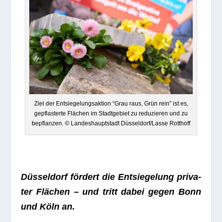
Ziel der Ent­sie­ge­lungs­ak­tion “Grau raus, Grün rein” ist es,
gepflas­terte Flä­chen im Stadt­ge­biet zu redu­zie­ren und zu
bepflan­zen. © Lan­des­haupt­stadt Düsseldorf/Lasse Rotthoff
Düs­sel­dorf för­dert die Ent­sie­ge­lung pri­va­
ter Flä­chen – und tritt dabei gegen Bonn
und Köln an.