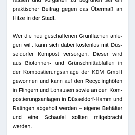
ras­sen und Vor­gär­ten zu begrü­nen sei ein
prak­ti­scher Bei­trag gegen das Über­maß an
Hitze in der Stadt.
Wer die neu geschaf­fe­nen Grün­flä­chen anle­
gen will, kann sich dabei kos­ten­los mit Düs­
sel­dor­fer Kom­post ver­sor­gen. Die­ser wird
aus Bio­ton­nen- und Grün­schnitt­ab­fäl­len in
der Kom­pos­tie­rungs­an­lage der KDM GmbH
gewon­nen und kann auf den Recy­cling­hö­fen
in Flin­gern und Lohau­sen sowie an den Kom­
pos­tie­rungs­an­la­gen in Düs­sel­dorf-Hamm und
Ratin­gen abge­holt wer­den – eigene Behäl­ter
und eine Schau­fel soll­ten mit­ge­bracht
werden.