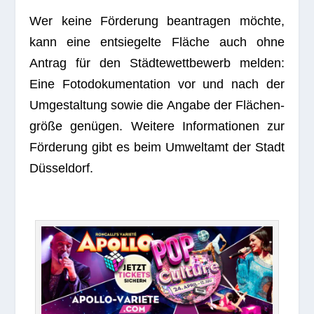
Wer keine För­de­rung bean­tra­gen möchte,
kann eine ent­sie­gelte Flä­che auch ohne
Antrag für den Städ­te­wett­be­werb mel­den:
Eine Foto­do­ku­men­ta­tion vor und nach der
Umge­stal­tung sowie die Angabe der Flä­chen­
größe genü­gen. Wei­tere Infor­ma­tio­nen zur
För­de­rung gibt es beim Umwelt­amt der Stadt
Düsseldorf.