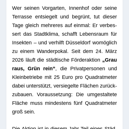
Wer sei­nen Vor­gar­ten, Innen­hof oder seine
Ter­rasse ent­sie­gelt und begrünt, tut die­ser
Tage gleich meh­re­res auf ein­mal: Er ver­bes­
sert das Stadt­klima, schafft Lebens­raum für
Insek­ten – und ver­hilft Düs­sel­dorf womög­lich
zu einem Wan­der­po­kal. Seit dem 24. März
2026 läuft die städ­ti­sche För­der­ak­tion
„Grau
raus, Grün rein”
, die Pri­vat­per­so­nen und
Klein­be­triebe mit 25 Euro pro Qua­drat­me­ter
dabei unter­stützt, ver­sie­gelte Flä­chen zurück­
zu­bauen. Vor­aus­set­zung: Die umge­stal­tete
Flä­che muss min­des­tens fünf Qua­drat­me­ter
groß sein.
Die Aktion ist in die­sem Jahr Teil eines Städ­