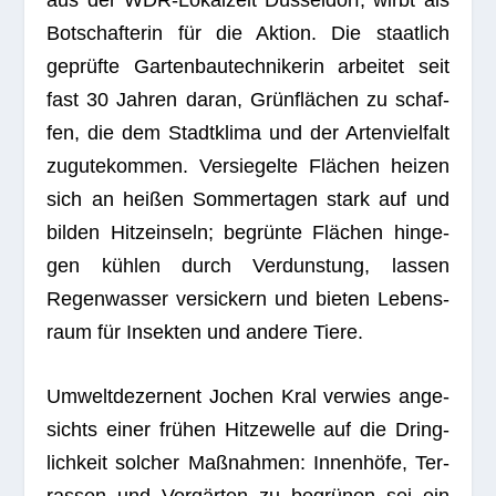
Bot­schaf­te­rin für die Aktion. Die staat­lich
geprüfte Gar­ten­bau­tech­ni­ke­rin arbei­tet seit
fast 30 Jah­ren daran, Grün­flä­chen zu schaf­
fen, die dem Stadt­klima und der Arten­viel­falt
zugu­te­kom­men. Ver­sie­gelte Flä­chen hei­zen
sich an hei­ßen Som­mer­ta­gen stark auf und
bil­den Hit­ze­inseln; begrünte Flä­chen hin­ge­
gen küh­len durch Ver­duns­tung, las­sen
Regen­was­ser ver­si­ckern und bie­ten Lebens­
raum für Insek­ten und andere Tiere.
Umwelt­de­zer­nent Jochen Kral ver­wies ange­
sichts einer frü­hen Hit­ze­welle auf die Dring­
lich­keit sol­cher Maß­nah­men: Innen­höfe, Ter­