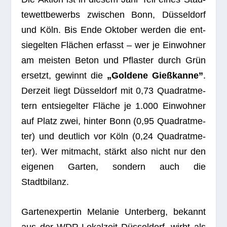
te­wett­be­werbs zwi­schen Bonn, Düs­sel­dorf
und Köln. Bis Ende Okto­ber wer­den die ent­
sie­gel­ten Flä­chen erfasst – wer je Ein­woh­ner
am meis­ten Beton und Pflas­ter durch Grün
ersetzt, gewinnt die
„Gol­dene Gieß­kanne”
.
Der­zeit liegt Düs­sel­dorf mit 0,73 Qua­drat­me­
tern ent­sie­gel­ter Flä­che je 1.000 Ein­woh­ner
auf Platz zwei, hin­ter Bonn (0,95 Qua­drat­me­
ter) und deut­lich vor Köln (0,24 Qua­drat­me­
ter). Wer mit­macht, stärkt also nicht nur den
eige­nen Gar­ten, son­dern auch die
Stadtbilanz.
Gar­ten­ex­per­tin Mela­nie Unter­berg, bekannt
aus der WDR-Lokal­zeit Düs­sel­dorf, wirbt als