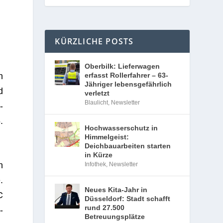
KÜRZLICHE POSTS
Oberbilk: Lieferwagen
erfasst Rollerfahrer – 63-
n
Jähriger lebensgefährlich
d
verletzt
Blaulicht
,
Newsletter
­
.
Hochwasserschutz in
Himmelgeist:
Deichbauarbeiten starten
in Kürze
h
Infothek
,
Newsletter
.
Neues Kita-Jahr in
C
Düsseldorf: Stadt schafft
rund 27.500
­
Betreuungsplätze