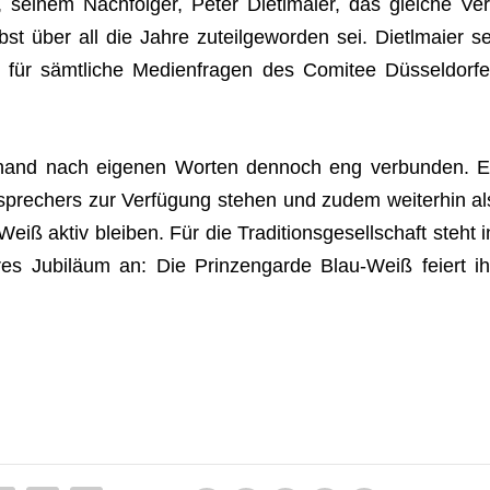
sei­nem Nach­fol­ger, Peter Dietl­maier, das glei­che Ver
bst über all die Jahre zuteil­ge­wor­den sei. Dietl­maier se
für sämt­li­che Medi­en­fra­gen des Comi­tee Düs­sel­dor­fe
uchand nach eige­nen Wor­ten den­noch eng ver­bun­den. E
spre­chers zur Ver­fü­gung ste­hen und zudem wei­ter­hin al
iß aktiv blei­ben. Für die Tra­di­ti­ons­ge­sell­schaft steht i
es Jubi­läum an: Die Prin­zen­garde Blau-Weiß fei­ert ih