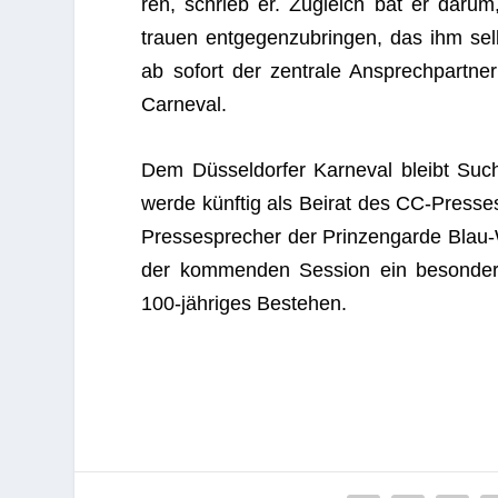
ren, schrieb er. Zugleich bat er darum, 
trauen ent­ge­gen­zu­brin­gen, das ihm sel
ab sofort der zen­trale Ansprech­part­ner 
Carneval.
Dem Düs­sel­dor­fer Kar­ne­val bleibt S
werde künf­tig als Bei­rat des CC-Pres­se­
Pres­se­spre­cher der Prin­zen­garde Blau-We
der kom­men­den Ses­sion ein beson­de­r
100-jäh­ri­ges Bestehen.