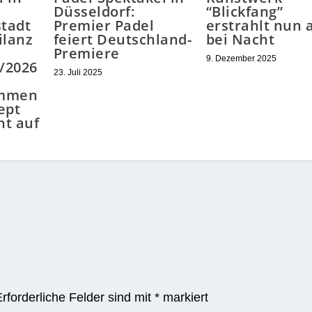
Düsseldorf:
“Blickfang”
tadt
Premier Padel
erstrahlt nun 
ilanz
feiert Deutschland-
bei Nacht
Premiere
9. Dezember 2025
5/2026
23. Juli 2025
ommen
ept
ht auf
Erforderliche Felder sind mit
*
markiert