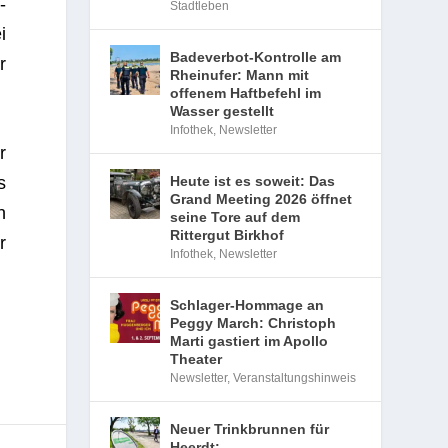
­
Stadtleben
i
Badeverbot-Kontrolle am
r
Rheinufer: Mann mit
offenem Haftbefehl im
Wasser gestellt
Infothek
,
Newsletter
r
s
Heute ist es soweit: Das
Grand Meeting 2026 öffnet
n
seine Tore auf dem
Rittergut Birkhof
r
Infothek
,
Newsletter
Schlager-Hommage an
Peggy March: Christoph
Marti gastiert im Apollo
Theater
Newsletter
,
Veranstaltungshinweis
Neuer Trinkbrunnen für
Heerdt: