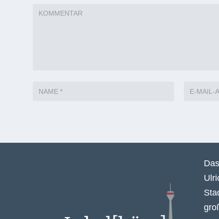
Das
Ulr
Sta
gro