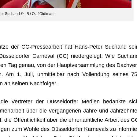
er Suchand © LB / Olaf Oidtmann
itze der CC-Pres­se­ar­beit hat Hans-Peter Suchand sei
üs­sel­dor­fer Car­ne­val (CC) nie­der­ge­legt. Wie Suchan
uf den Tag genau, von der Haupt­ver­samm­lung des Dach­ver
. Am 1. Juli, unmit­tel­bar nach Voll­endung sei­nes 75
un an sei­nen Nachfolger.
die Ver­tre­ter der Düs­sel­dor­fer Medien bedankte sic
­men­ar­beit über die ver­gan­ge­nen Jahre und Jahr­zehnte
die Öffent­lich­keit über die ehren­amt­li­che Arbeit des C
­gen zum Wohle des Düs­sel­dor­fer Kar­ne­vals zu infor­mie