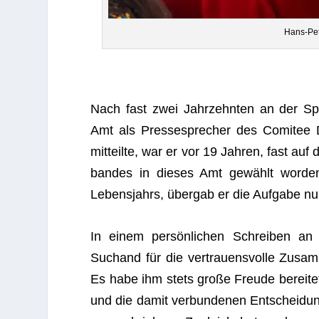
Hans-Pet
Nach fast zwei Jahr­zehn­ten an der Sp
Amt als Pres­se­spre­cher des Comi­tee D
mit­teilte, war er vor 19 Jah­ren, fast a
ban­des in die­ses Amt gewählt wor­den
Lebens­jahrs, über­gab er die Auf­gabe n
In einem per­sön­li­chen Schrei­ben an 
Suchand für die ver­trau­ens­volle Zusam
Es habe ihm stets große Freude berei­tet, 
und die damit ver­bun­de­nen Ent­schei­dun