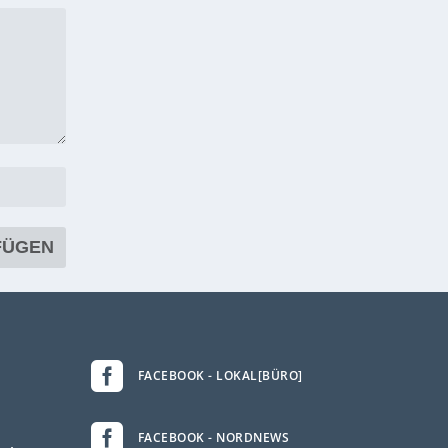

FACEBOOK - LOKAL[BÜRO]

FACEBOOK - NORDNEWS