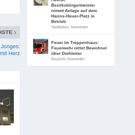
Bezirksbürgermeister
nimmt Anlage auf dem
Hanns-Heuer-Platz in
Betrieb
Stadtleben
,
Newsletter
HSTE
Feuer im Treppenhaus:
 Jonges:
Feuerwehr rettet Bewohner
mit Herz
über Drehleiter
Blaulicht
,
Newsletter