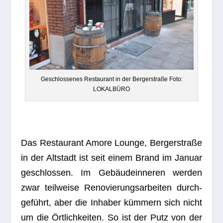
Geschlos­se­nes Restau­rant in der Ber­ger­straße Foto:
LOKALBÜRO
Das Restau­rant Amore Lounge, Ber­ger­straße
in der Alt­stadt ist seit einem Brand im Januar
geschlos­sen. Im Gebäu­de­inne­ren wer­den
zwar teil­weise Reno­vie­rungs­ar­bei­ten durch­
ge­führt, aber die Inha­ber küm­mern sich nicht
um die Ört­lich­kei­ten. So ist der Putz von der