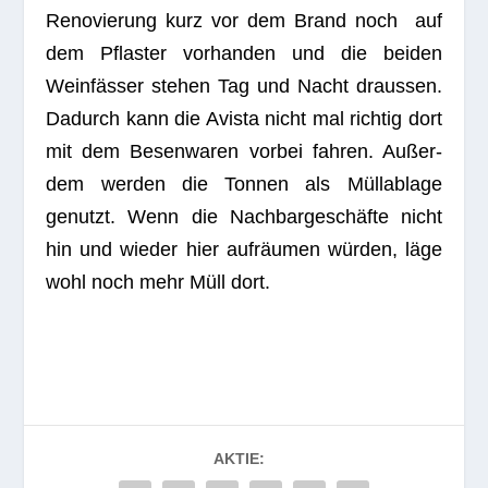
Reno­vie­rung kurz vor dem Brand noch auf
dem Pflas­ter vor­han­den und die bei­den
Wein­fäs­ser ste­hen Tag und Nacht draus­sen.
Dadurch kann die Avista nicht mal rich­tig dort
mit dem Besen­wa­ren vor­bei fah­ren. Außer­
dem wer­den die Ton­nen als Müll­ab­lage
genutzt. Wenn die Nach­bar­ge­schäfte nicht
hin und wie­der hier auf­räu­men wür­den, läge
wohl noch mehr Müll dort.
AKTIE: