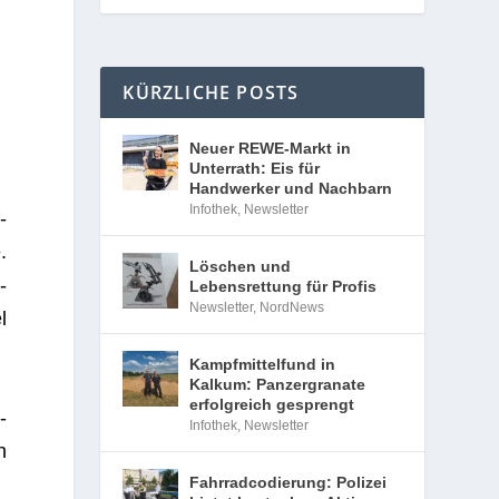
KÜRZLICHE POSTS
Neuer REWE-Markt in
Unterrath: Eis für
Handwerker und Nachbarn
Infothek
,
Newsletter
­
.
Löschen und
­
Lebensrettung für Profis
Newsletter
,
NordNews
l
Kampfmittelfund in
Kalkum: Panzergranate
erfolgreich gesprengt
­
Infothek
,
Newsletter
n
Fahrradcodierung: Polizei