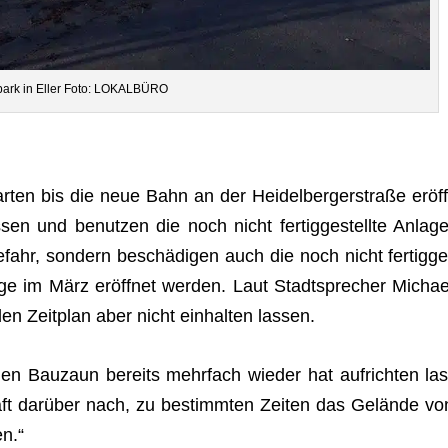
­park in Eller Foto: LOKALBÜRO
­ten bis die neue Bahn an der Hei­del­ber­ger­straße eröff
en und benut­zen die noch nicht fer­tig­ge­stellte Anlage
fahr, son­dern beschä­di­gen auch die noch nicht fer­tig­ge
lage im März eröff­net wer­den. Laut Stadt­spre­cher Michae
n Zeit­plan aber nicht ein­hal­ten lassen.
en Bau­zaun bereits mehr­fach wie­der hat auf­rich­ten las
­haft dar­über nach, zu bestimm­ten Zei­ten das Gelände vo
en.“