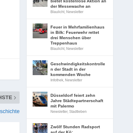
bietet kostenlose Aktion an
der Messewache an
Blaulicht
,
Newsletter
Feuer in Mehrfamilienhaus
in Bilk: Feuerwehr rettet
drei Menschen über
Treppenhaus
Blaulicht
,
Newsletter
Geschwindigkeitskontrolle
n der Stadt in der
kommenden Woche
Infothek
,
Newsletter
Düsseldorf feiert zehn
HSTE
Jahre Städtepartnerschaft
mit Palermo
schichte
Newsletter
,
Stadtleben
Zwölf Stunden Radsport
auf der Kö: