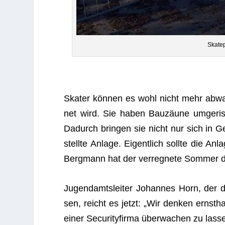
Skate
Ska­ter kön­nen es wohl nicht mehr abwar
net wird. Sie haben Bau­zäune umge­ris­s
Dadurch brin­gen sie nicht nur sich in Ge
stellte Anlage. Eigent­lich sollte die An
Berg­mann hat der ver­reg­nete Som­mer de
Jugend­amts­lei­ter Johan­nes Horn, der d
sen, reicht es jetzt: „Wir den­ken ernst
einer Secu­ri­ty­firma über­wa­chen zu lass