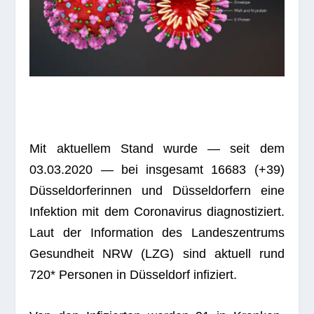
Mit aktu­el­lem Stand wurde — seit dem
03.03.2020 — bei ins­ge­samt
16683
(+
39
)
Düs­sel­dor­fe­rin­nen und Düs­sel­dor­fern eine
Infek­tion mit dem Coro­na­vi­rus dia­gnos­ti­ziert.
Laut der Infor­ma­tion des Lan­des­zen­trums
Gesund­heit NRW (LZG) sind aktu­ell rund
720* Per­so­nen in Düs­sel­dorf infiziert.