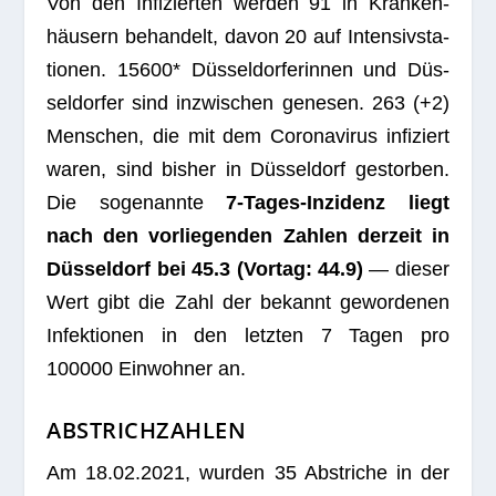
Von den Infi­zier­ten wer­den
91
in Kran­ken­
häu­sern behan­delt, davon
20
auf Inten­siv­sta­
tio­nen. 15600* Düs­sel­dor­fe­rin­nen und Düs­
sel­dor­fer sind inzwi­schen gene­sen.
263
(+
2
)
Men­schen, die mit dem Coro­na­vi­rus infi­ziert
waren, sind bis­her in Düs­sel­dorf gestor­ben.
Die soge­nannte
7‑Ta­ges-Inzi­denz liegt
nach den vor­lie­gen­den Zah­len der­zeit in
Düs­sel­dorf bei 45.3 (Vor­tag: 44.9)
— die­ser
Wert gibt die Zahl der bekannt gewor­de­nen
Infek­tio­nen in den letz­ten 7 Tagen pro
100000 Ein­woh­ner an.
ABSTRICHZAHLEN
Am 18.02.2021, wur­den 35 Abstri­che in der