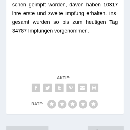
schen geimpft wor­den, davon haben 10317
ihre erste und zweite Imp­fung erhal­ten. Ins­
ge­samt wur­den so bis zum heu­ti­gen Tag
34787 Imp­fun­gen vorgenommen.
AKTIE:
RATE: