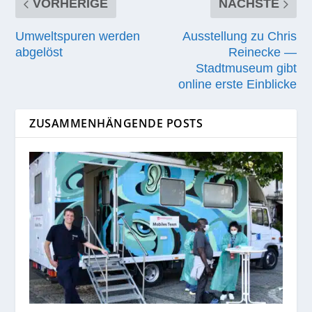
VORHERIGE
NÄCHSTE
Umweltspuren werden
Ausstellung zu Chris
abgelöst
Reinecke —
Stadtmuseum gibt
online erste Einblicke
ZUSAMMENHÄNGENDE POSTS