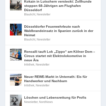
Kokain in Lutschern versteckt: Zollhunde
stoppen 68-Jährigen am Flughafen
Düsseldorf
Blaulicht
,
Newsletter
Düsseldorfer Feuerwehrleute nach
Waldbrandeinsatz in Spanien zurück in der
Heimat
Blaulicht
,
Newsletter
Roncalli tauft Lok „Zippo“ am Kölner Dom –
Circus startet mit Elektrolokomotive in
neue Ära
Infothek
,
Newsletter
Neuer REWE-Markt in Unterrath: Eis für
Handwerker und Nachbarn
Infothek
,
Newsletter
Löschen und Lebensrettung für Profis
Newsletter
,
NordNews