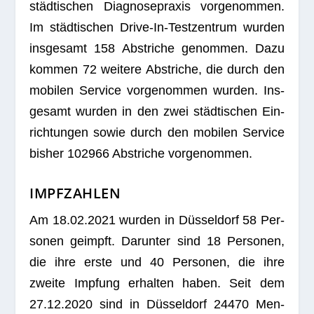
städ­ti­schen Dia­gno­se­pra­xis vor­ge­nom­men.
Im städ­ti­schen Drive-In-Test­zen­trum wur­den
ins­ge­samt 158 Abstri­che genom­men. Dazu
kom­men 72 wei­tere Abstri­che, die durch den
mobi­len Ser­vice vor­ge­nom­men wur­den. Ins­
ge­samt wur­den in den zwei städ­ti­schen Ein­
rich­tun­gen sowie durch den mobi­len Ser­vice
bis­her 102966 Abstri­che vorgenommen.
IMPFZAHLEN
Am 18.02.2021 wur­den in Düs­sel­dorf 58 Per­
so­nen geimpft. Dar­un­ter sind 18 Per­so­nen,
die ihre erste und 40 Per­so­nen, die ihre
zweite Imp­fung erhal­ten haben. Seit dem
27.12.2020 sind in Düs­sel­dorf 24470 Men­