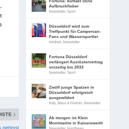
Fortuna: Auftakt ohne
Aufbruchfieber
­
Newsletter
,
Sport
t
s
Düsseldorf wird zum
Treffpunkt für Campervan-
Fans und Wassersportler
Infothek
,
Newsletter
Fortuna Düsseldorf
verlängert Ausrüstervertrag
vorzeitig bis 2033
Newsletter
,
Sport
Zwölf junge Spatzen in
Düsseldorf erfolgreich
ausgewildert
Katz, Maus & Friends
,
Newsletter
HSTE
Ab morgen ist Klein
Montmartre in Kaiserswerth
 gehisst
Newsletter
,
NordNews