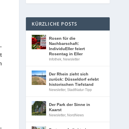
KÜRZLICHE POSTS
Rosen für die
Nachbarschaft:
­
IndividuEller feiert
Rosentag in Eller
t
Infothek
,
Newsletter
m
Der Rhein zieht sich
zurück: Düsseldorf erlebt
historischen Tiefstand
Newsletter
,
StadtNatur-Tipp
Der Park der Sinne in
Kaarst
Newsletter
,
NordNews
­