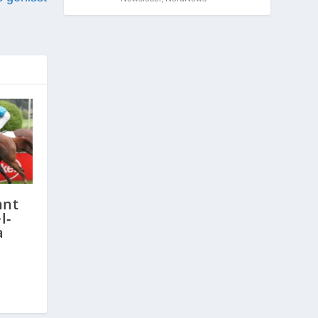
nnt
l-
a