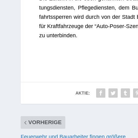
tungs­diens­ten, Pfle­ge­diens­ten, dem 
fahrts­sper­ren wird durch von der Stadt be
für Kraft­fahr­zeuge der “Auto-Poser-Sze
zu unterbinden.
AKTIE:
VORHERIGE
Feuerwehr und Bauarbeiter fingen größere