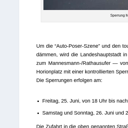
Sper­rung 
Um die “Auto-Poser-Szene” und den tou­ri
däm­men, wird die Lan­des­haupt­stadt in
zum Man­nes­mann-/Rat­haus­ufer — vo
Hori­onplatz mit einer kon­trol­lier­ten Sp
Die Sper­run­gen erfol­gen am:
Frei­tag, 25. Juni, von 18 Uhr bis nach
Sams­tag und Sonn­tag, 26. Juni und 2
Die Zufahrt in die oben genann­ten Stra