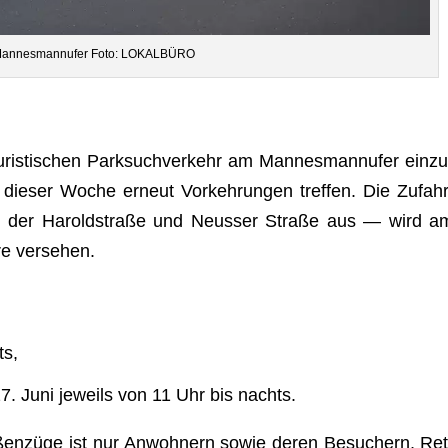
Man­nes­mann­ufer Foto: LOKALBÜRO
s­ti­schen Park­such­ver­kehr am Man­nes­mann­ufer ein­zu
 die­ser Woche erneut Vor­keh­run­gen tref­fen. Die Zufahr
n der Harold­straße und Neus­ser Straße aus — wird a
erre versehen.
ts,
7. Juni jeweils von 11 Uhr bis nachts.
­ßen­züge ist nur Anwoh­nern sowie deren Besu­chern, Ret