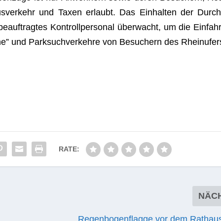
Bus­ver­kehr und Taxen erlaubt. Das Ein­hal­ten der Durch
auf­trag­tes Kon­troll­per­so­nal über­wacht, um die Ein­fahr
ne” und Park­such­ver­kehre von Besu­chern des Rhein­ufer
RATE:
NÄC
Regenbogenflagge vor dem Rathaus