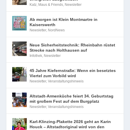
Katz, Maus & Friends
,
Newsletter
Ab morgen ist Klein Montmartre in
Kaiserswerth
Newsletter
,
NordNews
Neue Sicherheitstechnik: Rheinbahn rüstet
Strecke nach Holthausen auf
Infothek
,
Newsletter
45 Jahre Kiefernstraße: Wenn ein besetztes
Viertel zum Vorbild wird
Newsletter
,
Veranstaltungshinweis
Altstadt-Armenküche feiert 34. Geburtstag
mit großem Fest auf dem Burgplatz
Newsletter
,
Veranstaltungshinweis
Karl-Klinzing-Plakette 2026 geht an Karin
Houck – Altstadtoriginal wird von den