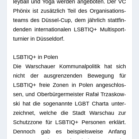
ley­ball und Yoga wer­den ange­bo­ten. Der VC
Phö­nix ist zusätz­lich Teil des Orga­ni­sa­ti­ons­
teams des Düs­sel-Cup, dem jähr­lich statt­fin­
den­den inter­na­tio­na­len LSBTIQ+ Mul­ti­sport­
tur­nier in Düsseldorf.
LSBTIQ+ in Polen
Die War­schauer Kom­mu­nal­po­li­tik hat sich
nicht der aus­gren­zen­den Bewe­gung für
LSBTIQ+ freie Zonen in Polen ange­schlos­
sen, und Ober­bür­ger­meis­ter Rafał Trz­as­kow­
ski hat die soge­nannte LGBT Charta unter­
zeich­net, wel­che die Stadt War­schau zur
Schutz­zone für LSBTIQ+ Per­so­nen erklärt.
Den­noch gab es bei­spiels­weise Anfang