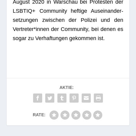
August 2020 in War­schau bei Pro­tes­ten der
LSBTIQ+ Com­mu­nity hef­tige Aus­ein­an­der­
set­zun­gen zwi­schen der Poli­zei und den
Vertreter*innen der Com­mu­nity, bei denen es
sogar zu Ver­haf­tun­gen gekom­men ist.
AKTIE:
RATE: