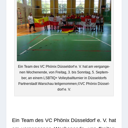
Ein Team des VC Phö­nix Düs­sel­dorf e. V. hat am ver­gan­ge­
nen Wochen­ende, von Frei­tag, 3. bis Sonn­tag, 5. Sep­tem­
ber, an einem LSBTIQ+ Vol­ley­ball­tur­nier in Düs­sel­dorfs
Part­ner­stadt War­schau teilgenommen,©VC Phö­nix Düs­sel­
dorf e. V.
Ein Team des VC Phö­nix Düs­sel­dorf e. V. hat