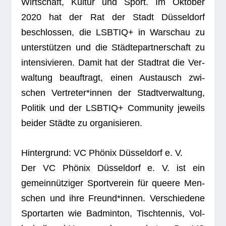
Wirt­schaft, Kul­tur und Sport. Im Okto­ber
2020 hat der Rat der Stadt Düs­sel­dorf
beschlos­sen, die LSBTIQ+ in War­schau zu
unter­stüt­zen und die Städ­te­part­ner­schaft zu
inten­si­vie­ren. Damit hat der Stadt­rat die Ver­
wal­tung beauf­tragt, einen Aus­tausch zwi­
schen Vertreter*innen der Stadt­ver­wal­tung,
Poli­tik und der LSBTIQ+ Com­mu­nity jeweils
bei­der Städte zu organisieren.
Hin­ter­grund: VC Phö­nix Düs­sel­dorf e. V.
Der VC Phö­nix Düs­sel­dorf e. V. ist ein
gemein­nüt­zi­ger Sport­ver­ein für que­ere Men­
schen und ihre Freund*innen. Ver­schie­dene
Sport­ar­ten wie Bad­min­ton, Tisch­ten­nis, Vol­