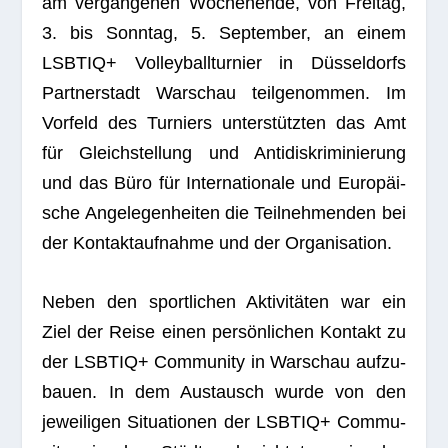
am ver­gan­ge­nen Wochen­ende, von Frei­tag,
3. bis Sonn­tag, 5. Sep­tem­ber, an einem
LSBTIQ+ Vol­ley­ball­tur­nier in Düs­sel­dorfs
Part­ner­stadt War­schau teil­ge­nom­men. Im
Vor­feld des Tur­niers unter­stütz­ten das Amt
für Gleich­stel­lung und Anti­dis­kri­mi­nie­rung
und das Büro für Inter­na­tio­nale und Euro­päi­
sche Ange­le­gen­hei­ten die Teil­neh­men­den bei
der Kon­takt­auf­nahme und der Organisation.
Neben den sport­li­chen Akti­vi­tä­ten war ein
Ziel der Reise einen per­sön­li­chen Kon­takt zu
der LSBTIQ+ Com­mu­nity in War­schau auf­zu­
bauen. In dem Aus­tausch wurde von den
jewei­li­gen Situa­tio­nen der LSBTIQ+ Com­mu­