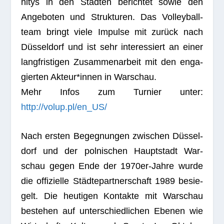
ni­tys in den Städ­ten berich­tet sowie den
Ange­bo­ten und Struk­tu­ren. Das Vol­ley­ball­
team bringt viele Impulse mit zurück nach
Düs­sel­dorf und ist sehr inter­es­siert an einer
lang­fris­ti­gen Zusam­men­ar­beit mit den enga­
gier­ten Akteur*innen in Warschau.
Mehr Infos zum Tur­nier unter:
http://volup.pl/en_US/
Nach ers­ten Begeg­nun­gen zwi­schen Düs­sel­
dorf und der pol­ni­schen Haupt­stadt War­
schau gegen Ende der 1970er-Jahre wurde
die offi­zi­elle Städ­te­part­ner­schaft 1989 besie­
gelt. Die heu­ti­gen Kon­takte mit War­schau
bestehen auf unter­schied­li­chen Ebe­nen wie