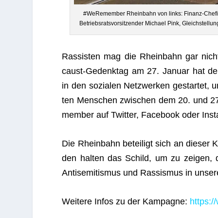
#WeRe­mem­ber Rhein­bahn von links: Finanz-Che­fi
Betriebs­rats­vor­sit­zen­der Michael Pink, Gleich­stel
Ras­sis­ten mag die Rhein­bahn gar nich
caust-Gedenk­tag am 27. Januar hat der
in den sozia­len Netz­wer­ken gestar­tet,
ten Men­schen zwi­schen dem 20. und 2
mem­ber auf Twit­ter, Face­book oder Ins
Die Rhein­bahn betei­ligt sich an die­ser 
den hal­ten das Schild, um zu zei­gen, 
Anti­se­mi­tis­mus und Ras­sis­mus in unse
Wei­tere Infos zu der Kam­pa­gne:
https: