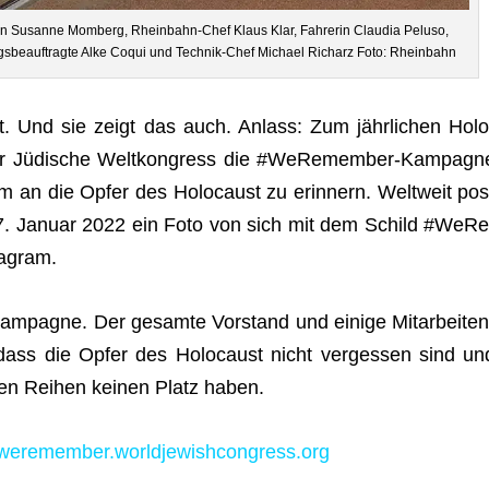
n Susanne Mom­berg, Rhein­bahn-Chef Klaus Klar, Fah­re­rin Clau­dia Peluso,
­lungs­be­auf­tragte Alke Coqui und Tech­nik-Chef Michael Rich­arz Foto: Rheinbahn
t. Und sie zeigt das auch. Anlass: Zum jähr­li­chen Holo
 Jüdi­sche Welt­kon­gress die #WeRe­mem­ber-Kam­pa­gn
 um an die Opfer des Holo­caust zu erin­nern. Welt­weit pos
7. Januar 2022 ein Foto von sich mit dem Schild #WeRe
tagram.
Kam­pa­gne. Der gesamte Vor­stand und einige Mit­ar­bei­ten
dass die Opfer des Holo­caust nicht ver­ges­sen sind un
­ren Rei­hen kei­nen Platz haben.
//weremember.worldjewishcongress.org