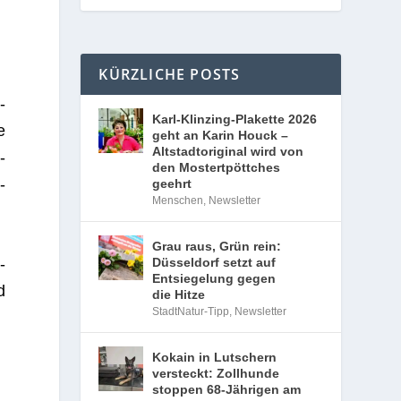
KÜRZLICHE POSTS
­
Karl-Klinzing-Plakette 2026
e
geht an Karin Houck –
Altstadtoriginal wird von
­
den Mostertpöttches
­
geehrt
Menschen
,
Newsletter
Grau raus, Grün rein:
­
Düsseldorf setzt auf
Entsiegelung gegen
d
die Hitze
StadtNatur-Tipp
,
Newsletter
Kokain in Lutschern
versteckt: Zollhunde
stoppen 68-Jährigen am