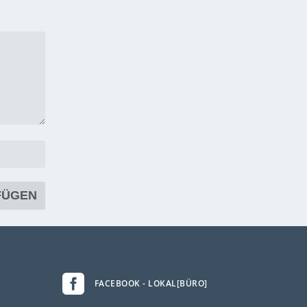

FACEBOOK - LOKAL[BÜRO]