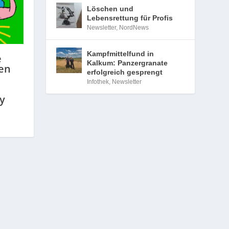
Löschen und
Lebensrettung für Profis
Newsletter
,
NordNews
Kampfmittelfund in
e
Kalkum: Panzergranate
en
erfolgreich gesprengt
Infothek
,
Newsletter
y
n