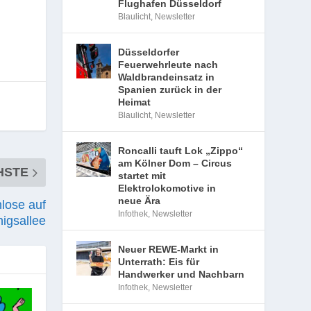
Flughafen Düsseldorf
Blaulicht
,
Newsletter
Düsseldorfer
Feuerwehrleute nach
Waldbrandeinsatz in
Spanien zurück in der
Heimat
Blaulicht
,
Newsletter
Roncalli tauft Lok „Zippo“
am Kölner Dom – Circus
HSTE
startet mit
Elektrolokomotive in
neue Ära
hlose auf
Infothek
,
Newsletter
nigsallee
Neuer REWE-Markt in
Unterrath: Eis für
Handwerker und Nachbarn
Infothek
,
Newsletter