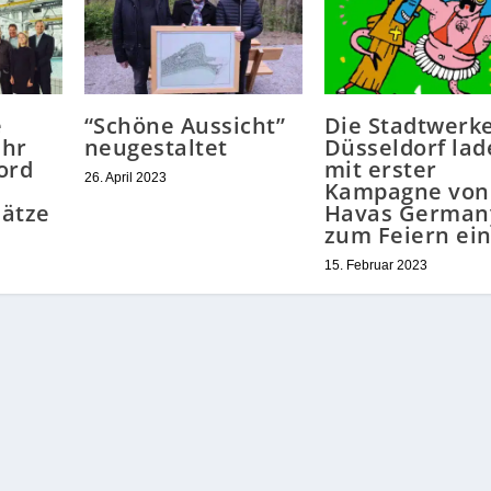
e
“Schöne Aussicht”
Die Stadtwerk
ahr
neugestaltet
Düsseldorf lad
ord
mit erster
26. April 2023
Kampagne von
lätze
Havas German
zum Feiern ei
15. Februar 2023