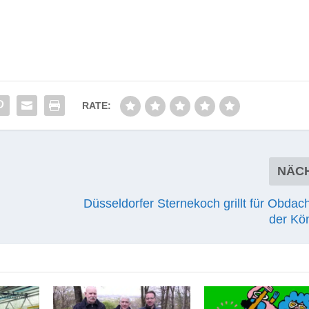
RATE:
NÄC
Düsseldorfer Sternekoch grillt für Obdac
der Kö