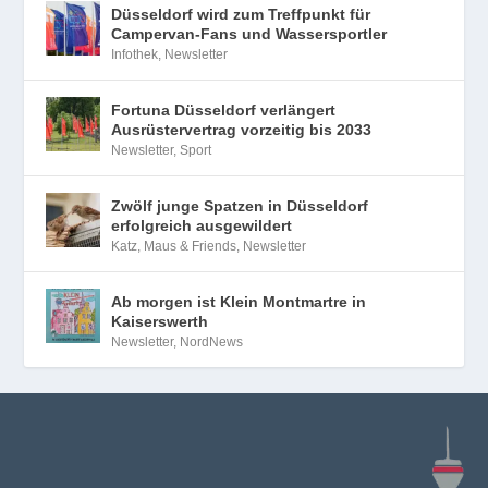
Düsseldorf wird zum Treffpunkt für
Campervan-Fans und Wassersportler
Infothek
,
Newsletter
Fortuna Düsseldorf verlängert
Ausrüstervertrag vorzeitig bis 2033
Newsletter
,
Sport
Zwölf junge Spatzen in Düsseldorf
erfolgreich ausgewildert
Katz, Maus & Friends
,
Newsletter
Ab morgen ist Klein Montmartre in
Kaiserswerth
Newsletter
,
NordNews