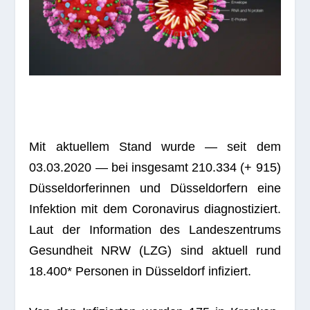
Mit aktu­el­lem Stand wurde — seit dem
03.03.2020 — bei ins­ge­samt 210.334 (+ 915)
Düs­sel­dor­fe­rin­nen und Düs­sel­dor­fern eine
Infek­tion mit dem Coro­na­vi­rus dia­gnos­ti­ziert.
Laut der Infor­ma­tion des Lan­des­zen­trums
Gesund­heit NRW (LZG) sind aktu­ell rund
18.400* Per­so­nen in Düs­sel­dorf infiziert.