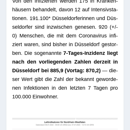
Von den Infi­zier­ten wer­den 175 in Kran­ken­
häu­sern behan­delt, davon 12 auf Inten­siv­sta­
tio­nen. 191.100* Düs­sel­dor­fe­rin­nen und Düs­
sel­dor­fer sind inzwi­schen gene­sen.
920
(+/-
0) Men­schen, die mit dem Coro­na­vi­rus infi­
ziert waren, sind bis­her in Düs­sel­dorf gestor­
ben. Die soge­nannte
7‑Ta­ges-Inzi­denz liegt
nach den vor­lie­gen­den Zah­len der­zeit in
Düs­sel­dorf bei 885,9 (Vor­tag: 870,2)
— die­
ser Wert gibt die Zahl der bekannt gewor­de­
nen Infek­tio­nen in den letz­ten 7 Tagen pro
100.000 Einwohner.