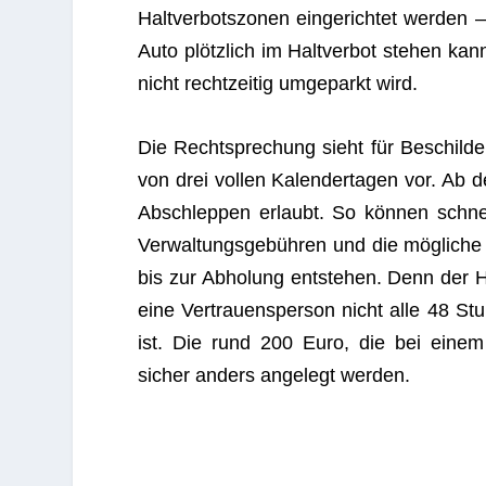
Halt­ver­bots­zo­nen ein­ge­rich­tet wer­d
Auto plötz­lich im Halt­ver­bot ste­hen ka
nicht recht­zei­tig umge­parkt wird.
Die Recht­spre­chung sieht für Beschil­de­
von drei vol­len Kalen­der­ta­gen vor. Ab d
Abschlep­pen erlaubt. So kön­nen schnel
Ver­wal­tungs­ge­büh­ren und die mög­li­c
bis zur Abho­lung ent­ste­hen. Denn der Ha
eine Ver­trau­ens­per­son nicht alle 48 St
ist. Die rund 200 Euro, die bei einem 
sicher anders ange­legt werden.