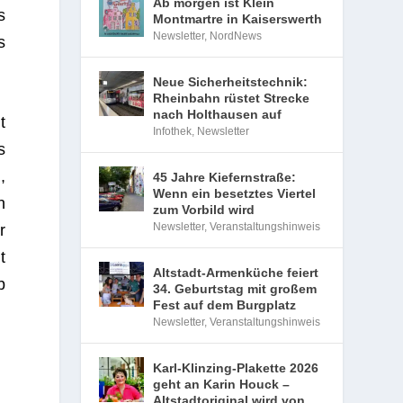
Ab morgen ist Klein
s
Montmartre in Kaiserswerth
Newsletter
,
NordNews
s
Neue Sicherheitstechnik:
Rheinbahn rüstet Strecke
nach Holthausen auf
t
Infothek
,
Newsletter
s
,
45 Jahre Kiefernstraße:
Wenn ein besetztes Viertel
n
zum Vorbild wird
Newsletter
,
Veranstaltungshinweis
r
t
Altstadt-Armenküche feiert
b
34. Geburtstag mit großem
Fest auf dem Burgplatz
Newsletter
,
Veranstaltungshinweis
Karl-Klinzing-Plakette 2026
geht an Karin Houck –
Altstadtoriginal wird von