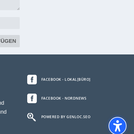

FACEBOOK - LOKAL[BÜRO]

FACEBOOK - NORDNEWS
nd
und

POWERED BY GENLOC.SEO