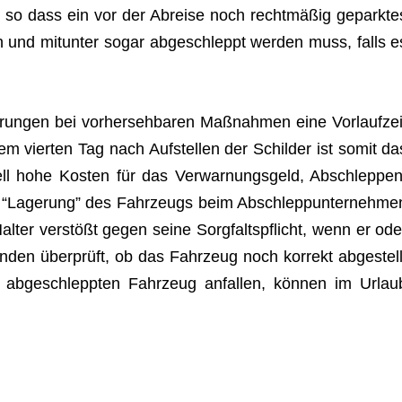
en – so dass ein vor der Abreise noch recht­mä­ßig gepark­te
nn und mit­un­ter sogar abge­schleppt wer­den muss, falls e
run­gen bei vor­her­seh­ba­ren Maß­nah­men eine Vor­lauf­zei
em vier­ten Tag nach Auf­stel­len der Schil­der ist somit da
l hohe Kos­ten für das Ver­war­nungs­geld, Abschlep­pen
he “Lage­rung” des Fahr­zeugs beim Abschlepp­un­ter­neh­me
l­ter ver­stößt gegen seine Sorg­falts­pflicht, wenn er ode
un­den über­prüft, ob das Fahr­zeug noch kor­rekt abge­stell
abge­schlepp­ten Fahr­zeug anfal­len, kön­nen im Urlau