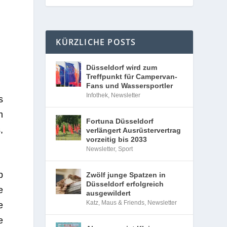
KÜRZLICHE POSTS
Düsseldorf wird zum
Treffpunkt für Campervan-
Fans und Wassersportler
Infothek
,
Newsletter
s
m
Fortuna Düsseldorf
,
verlängert Ausrüstervertrag
vorzeitig bis 2033
Newsletter
,
Sport
b
Zwölf junge Spatzen in
Düsseldorf erfolgreich
e
ausgewildert
Katz, Maus & Friends
,
Newsletter
e
e