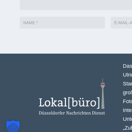
Das
Ulr
Sta
gro
Fot
Int
Unt
„Zu