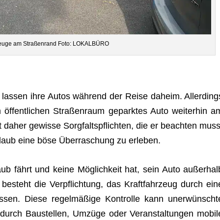
zeuge am Stra­ßen­rand Foto: LOKALBÜRO
ber las­sen ihre Autos wäh­rend der Reise daheim. Aller­ding
 öffent­li­chen Stra­ßen­raum gepark­tes Auto wei­ter­hin a
at daher gewisse Sorg­falts­pflich­ten, die er beach­ten muss
aub eine böse Über­ra­schung zu erleben.
laub fährt und keine Mög­lich­keit hat, sein Auto außer­hal
n, besteht die Ver­pflich­tung, das Kraft­fahr­zeug durch ein
 las­sen. Diese regel­mä­ßige Kon­trolle kann uner­wünscht
 durch Bau­stel­len, Umzüge oder Ver­an­stal­tun­gen mobil