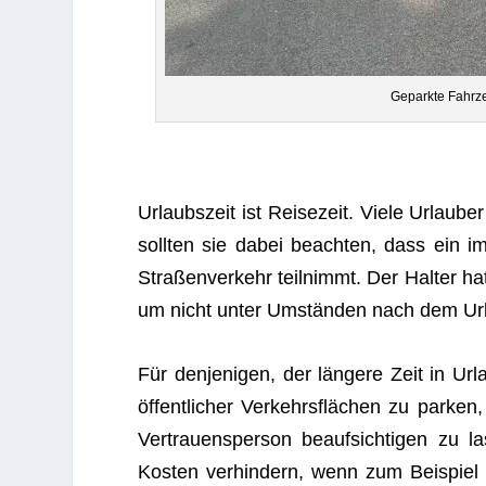
Geparkte Fahr­
Urlaubs­zeit ist Rei­se­zeit. Viele Urlau­
soll­ten sie dabei beach­ten, dass ein im
Stra­ßen­ver­kehr teil­nimmt. Der Hal­ter h
um nicht unter Umstän­den nach dem Url
Für den­je­ni­gen, der län­gere Zeit in Ur
öffent­li­cher Ver­kehrs­flä­chen zu par­ke
Ver­trau­ens­per­son beauf­sich­ti­gen zu
Kos­ten ver­hin­dern, wenn zum Bei­spiel