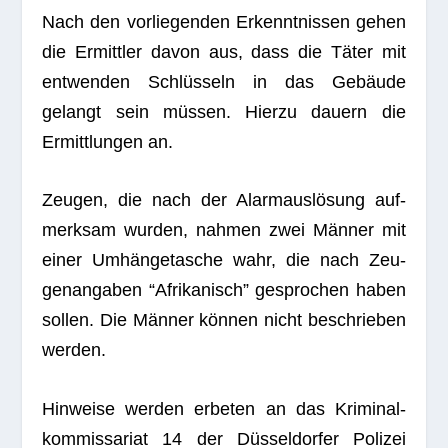
Nach den vor­lie­gen­den Erkennt­nis­sen gehen
die Ermitt­ler davon aus, dass die Täter mit
ent­wen­den Schlüs­seln in das Gebäude
gelangt sein müs­sen. Hierzu dau­ern die
Ermitt­lun­gen an.
Zeu­gen, die nach der Alarm­aus­lö­sung auf­
merk­sam wur­den, nah­men zwei Män­ner mit
einer Umhän­ge­ta­sche wahr, die nach Zeu­
gen­an­ga­ben “Afri­ka­nisch” gespro­chen haben
sol­len. Die Män­ner kön­nen nicht beschrie­ben
werden.
Hin­weise wer­den erbe­ten an das Kri­mi­nal­
kom­mis­sa­riat 14 der Düs­sel­dor­fer Poli­zei