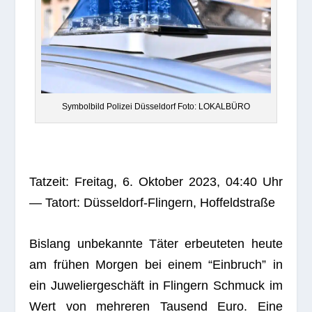
Sym­bol­bild Poli­zei Düs­sel­dorf Foto: LOKALBÜRO
Tat­zeit: Frei­tag, 6. Okto­ber 2023, 04:40 Uhr
— Tat­ort: Düs­sel­dorf-Flin­gern, Hoffeldstraße
Bis­lang unbe­kannte Täter erbeu­te­ten heute
am frü­hen Mor­gen bei einem “Ein­bruch” in
ein Juwe­lier­ge­schäft in Flin­gern Schmuck im
Wert von meh­re­ren Tau­send Euro. Eine