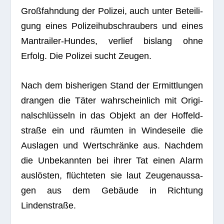
Groß­fahn­dung der Poli­zei, auch unter Betei­li­
gung eines Poli­zei­hub­schrau­bers und eines
Man­trai­ler-Hun­des, ver­lief bis­lang ohne
Erfolg. Die Poli­zei sucht Zeugen.
Nach dem bis­he­ri­gen Stand der Ermitt­lun­gen
dran­gen die Täter wahr­schein­lich mit Ori­gi­
nal­schlüs­seln in das Objekt an der Hof­feld­
straße ein und räum­ten in Win­des­eile die
Aus­la­gen und Wert­schränke aus. Nach­dem
die Unbe­kann­ten bei ihrer Tat einen Alarm
aus­lös­ten, flüch­te­ten sie laut Zeu­gen­aus­sa­
gen aus dem Gebäude in Rich­tung
Lindenstraße.