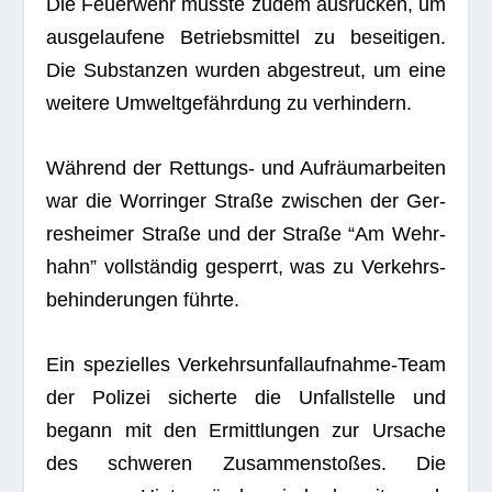
Die Feu­er­wehr musste zudem aus­rü­cken, um
aus­ge­lau­fene Betriebs­mit­tel zu besei­ti­gen.
Die Sub­stan­zen wur­den abge­streut, um eine
wei­tere Umwelt­ge­fähr­dung zu verhindern.
Wäh­rend der Ret­tungs- und Auf­räum­ar­bei­ten
war die Worrin­ger Straße zwi­schen der Ger­
res­hei­mer Straße und der Straße “Am Wehr­
hahn” voll­stän­dig gesperrt, was zu Ver­kehrs­
be­hin­de­run­gen führte.
Ein spe­zi­el­les Ver­kehrs­un­fall­auf­nahme-Team
der Poli­zei sicherte die Unfall­stelle und
begann mit den Ermitt­lun­gen zur Ursa­che
des schwe­ren Zusam­men­sto­ßes. Die