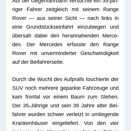
Auf der Gegen­fahr­bahn ver­suchte ein 35-jäh­
ri­ger Fah­rer zeit­gleich mit sei­nem Range
Rover — aus sei­ner Sicht — nach links in
eine Grund­stücks­ein­fahrt ein­zu­bie­gen und
über­sah dabei den her­an­na­hen­den Mer­ce­
des. Der Mer­ce­des erfasste den Range
Rover mit unver­min­der­ter Geschwin­dig­keit
auf der Beifahrerseite.
Durch die Wucht des Auf­pralls tou­chierte der
SUV noch meh­rere geparkte Fahr­zeuge und
kam fron­tal vor einem Baum zum Ste­hen.
Der 35-Jäh­rige und sein 39 Jahre alter Bei­
fah­rer wur­den schwer ver­letzt in umlie­gende
Kran­ken­häu­ser ein­ge­lie­fert. Von den vier