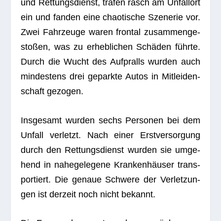
und Ret­tungs­dienst, tra­fen rasch am Unfall­ort
ein und fan­den eine chao­ti­sche Sze­ne­rie vor.
Zwei Fahr­zeuge waren fron­tal zusam­men­ge­
sto­ßen, was zu erheb­li­chen Schä­den führte.
Durch die Wucht des Auf­pralls wur­den auch
min­des­tens drei geparkte Autos in Mit­lei­den­
schaft gezogen.
Ins­ge­samt wur­den sechs Per­so­nen bei dem
Unfall ver­letzt. Nach einer Erst­ver­sor­gung
durch den Ret­tungs­dienst wur­den sie umge­
hend in nahe­ge­le­gene Kran­ken­häu­ser trans­
por­tiert. Die genaue Schwere der Ver­let­zun­
gen ist der­zeit noch nicht bekannt.