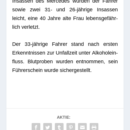
Insas­sen des Mer­ce­des wur­den der Fah­rer
sowie zwei 31- und 26-jäh­rige Insas­sen
leicht, eine 40 Jahre alte Frau lebens­ge­fähr­
lich verletzt.
Der 33-jäh­rige Fah­rer stand nach ers­ten
Erkennt­nis­sen zur Unfall­zeit unter Alko­hol­ein­
fluss. Blut­pro­ben wur­den ent­nom­men, sein
Füh­rer­schein wurde sichergestellt.
AKTIE: