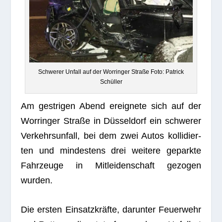
Schwe­rer Unfall auf der Worrin­ger Straße Foto: Patrick
Schüller
Am gest­ri­gen Abend ereig­nete sich auf der
Worrin­ger Straße in Düs­sel­dorf ein schwe­rer
Ver­kehrs­un­fall, bei dem zwei Autos kol­li­dier­
ten und min­des­tens drei wei­tere geparkte
Fahr­zeuge in Mit­lei­den­schaft gezo­gen
wurden.
Die ers­ten Ein­satz­kräfte, dar­un­ter Feu­er­wehr