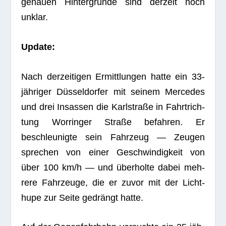
genauen Hin­ter­gründe sind der­zeit noch
unklar.
Update:
Nach der­zei­ti­gen Ermitt­lun­gen hatte ein 33-
jäh­ri­ger Düs­sel­dor­fer mit sei­nem Mer­ce­des
und drei Insas­sen die Karl­straße in Fahrt­rich­
tung Worrin­ger Straße befah­ren. Er
beschleu­nigte sein Fahr­zeug — Zeu­gen
spre­chen von einer Geschwin­dig­keit von
über 100 km/h — und über­holte dabei meh­
rere Fahr­zeuge, die er zuvor mit der Licht­
hupe zur Seite gedrängt hatte.