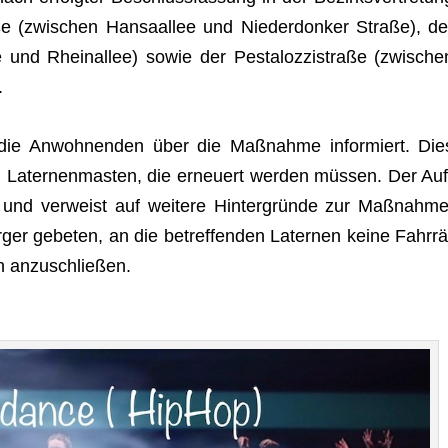
e (zwi­schen Han­sa­al­lee und Nie­der­d­on­ker Straße), de
e und Rhein­al­lee) sowie der Pes­ta­loz­zi­straße (zwi­sche
.
n die Anwoh­nen­den über die Maß­nahme infor­miert. Die
 Later­nen­mas­ten, die erneu­ert wer­den müs­sen. Der Auf
er und ver­weist auf wei­tere Hin­ter­gründe zur Maß­nahme
ger gebe­ten, an die betref­fen­den Later­nen keine Fahr­rä
n anzuschließen.