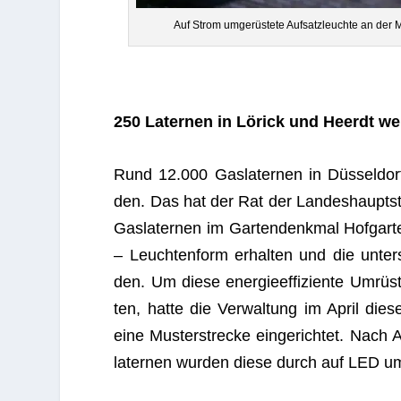
Auf Strom umge­rüs­tete Auf­satz­leuchte an der M
250 Later­nen in Lörick und Heerdt we
Rund 12.000 Gas­la­ter­nen in Düs­sel­do
den. Das hat der Rat der Lan­des­haupt­s
Gas­la­ter­nen im Gar­ten­denk­mal Hof­gar­
– Leuch­ten­form erhal­ten und die unter­
den. Um diese ener­gie­ef­fi­zi­ente Umrü
ten, hatte die Ver­wal­tung im April die­se
eine Mus­ter­stre­cke ein­ge­rich­tet. Nac
la­ter­nen wur­den diese durch auf LED um