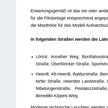
Erwar­tungs­ge­mäß ist das ein oder andere
für die Pilot­an­lage ent­spre­chend ange­p
die Mast­höhe für das Modell Auf­satz­leuc
In fol­gen­den Stra­ßen wer­den die Lat
Lörick: Anra­ther Weg, Boni­fa­ti­us­s
Straße, Ober­lö­ri­cker Straße, Sport­st
Heerdt: Alt-Heerdt, Bal­dur­straße, Bene
tor­fer Straße, Heerd­ter Land­straße,
Nibe­lun­gen­straße, Pes­ta­loz­zi­str
Benedikt-Kippes-Weg.
Moderne tech­ni­sche Leuch­ten wer­den na