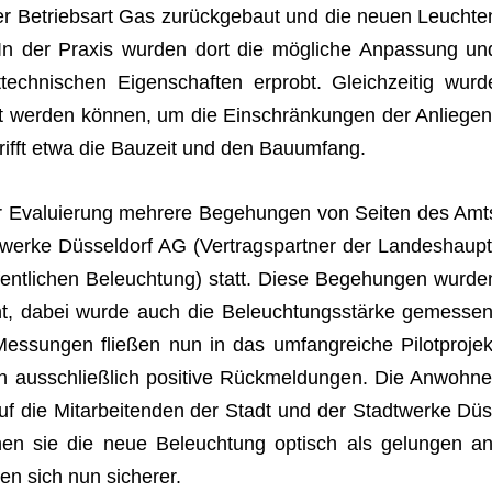
 der Betriebs­art Gas zurück­ge­baut und die neuen Leuch­te
In der Pra­xis wur­den dort die mög­li­che Anpas­sung un
­tech­ni­schen Eigen­schaf­ten erprobt. Gleich­zei­tig wurd
rt wer­den kön­nen, um die Ein­schrän­kun­gen der Anlie­gen
trifft etwa die Bau­zeit und den Bauumfang.
 Eva­lu­ie­rung meh­rere Bege­hun­gen von Sei­ten des Amt
werke Düs­sel­dorf AG (Ver­trags­part­ner der Lan­des­haupt
fent­li­chen Beleuch­tung) statt. Diese Bege­hun­gen wur­de
ht, dabei wurde auch die Beleuch­tungs­stärke gemes­sen
­sun­gen flie­ßen nun in das umfang­rei­che Pilot­pro­jek
 aus­schließ­lich posi­tive Rück­mel­dun­gen. Die Anwoh­ne
f die Mit­ar­bei­ten­den der Stadt und der Stadt­werke Düs
hen sie die neue Beleuch­tung optisch als gelun­gen an
­len sich nun sicherer.