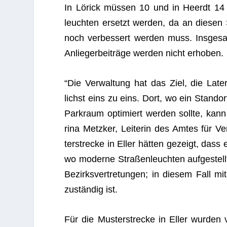
In Lörick müs­sen 10 und in Heerdt 14 
leuch­ten ersetzt wer­den, da an die­sen
noch ver­bes­sert wer­den muss. Ins­ge­s
Anlie­ger­bei­träge wer­den nicht erhoben.
“Die Ver­wal­tung hat das Ziel, die Later
lichst eins zu eins. Dort, wo ein Stand­ort
Park­raum opti­miert wer­den sollte, kann 
rina Metz­ker, Lei­te­rin des Amtes für V
ter­stre­cke in Eller hät­ten gezeigt, dass
wo moderne Stra­ßen­leuch­ten auf­ge­ste
Bezirks­ver­tre­tun­gen; in die­sem Fall m
zustän­dig ist.
Für die Mus­ter­stre­cke in Eller wur­den v