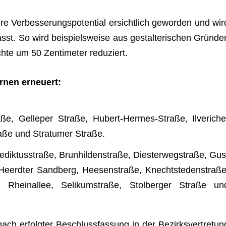
 Ver­bes­se­rungs­po­ten­tial ersicht­lich gewor­den und wir
asst. So wird bei­spiels­weise aus gestal­te­ri­schen Grün­de
hte um 50 Zen­ti­me­ter reduziert.
er­nen erneuert:
traße, Gel­le­per Straße, Hubert-Her­mes-Straße, Ilveri­che
raße und Stra­tu­mer Straße.
­dik­tus­straße, Brun­hil­den­straße, Dies­ter­weg­straße, Gus
 Heerd­ter Sand­berg, Heesen­straße, Knecht­s­te­den­straße
aße, Rhein­al­lee, Seli­kum­straße, Stol­ber­ger Straße un
ch erfolg­ter Beschluss­fas­sung in der Bezirks­ver­tre­tun