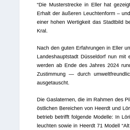
“Die Mus­ter­stre­cke in Eller hat gezei
Erhalt der äuße­ren Leuch­ten­form – und 
einer hohen Wer­tig­keit das Stadt­bild be
Kral.
Nach den guten Erfah­run­gen in Eller un
Lan­des­haupt­stadt Düs­sel­dorf nun mit 
wer­den ab Ende des Jah­res 2024 rund 25
Zustim­mung — durch umwelt­freund­li­che 
ausgetauscht.
Die Gas­la­ter­nen, die im Rah­men des Pil
öst­li­chen Berei­chen von Heerdt und Lör
be­trieb betrifft fol­gende Modelle: In Lö
leuch­ten sowie in Heerdt 71 Modell “Alt D