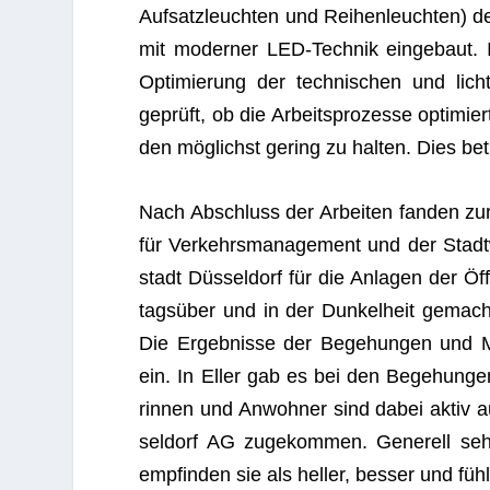
Auf­satz­leuch­ten und Rei­hen­leuch­ten)
mit moder­ner LED-Tech­nik ein­ge­baut. 
Opti­mie­rung der tech­ni­schen und licht
geprüft, ob die Arbeits­pro­zesse opti­mie
den mög­lichst gering zu hal­ten. Dies be
Nach Abschluss der Arbei­ten fan­den zur
für Ver­kehrs­ma­nage­ment und der Stadt­
stadt Düs­sel­dorf für die Anla­gen der Öf
tags­über und in der Dun­kel­heit gemac
Die Ergeb­nisse der Bege­hun­gen und Mes
ein. In Eller gab es bei den Bege­hun­gen
rin­nen und Anwoh­ner sind dabei aktiv au
sel­dorf AG zuge­kom­men. Gene­rell se
emp­fin­den sie als hel­ler, bes­ser und füh