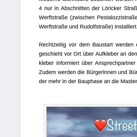
4 nur in Abschnit­ten der Löri­cker Straß
Werft­straße (zwi­schen Pes­ta­loz­zi­straß
Werft­straße und Rudolf­straße) installiert
Recht­zei­tig vor dem Bau­start wer­de
geschieht vor Ort über Auf­kle­ber an den
kle­ber infor­miert über Ansprech­part­n
Zudem wer­den die Bür­ge­rin­nen und Bür­
der mehr in der Bau­phase an die Mas­te