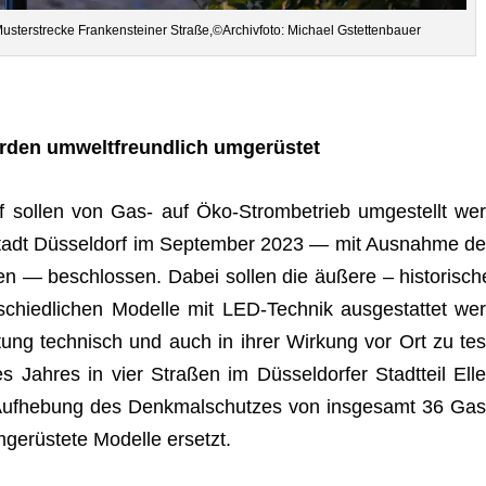
us­ter­stre­cke Fran­ken­stei­ner Straße,©Archivfoto: Michael Gstettenbauer
r­den umwelt­freund­lich umgerüstet
rf sol­len von Gas- auf Öko-Strom­be­trieb umge­stellt wer
tadt Düs­sel­dorf im Sep­tem­ber 2023 — mit Aus­nahme de
ten — beschlos­sen. Dabei sol­len die äußere – his­to­ri­sch
schied­li­chen Modelle mit LED-Tech­nik aus­ge­stat­tet wer
s­tung tech­nisch und auch in ihrer Wir­kung vor Ort zu tes
s Jah­res in vier Stra­ßen im Düs­sel­dor­fer Stadt­teil Elle
h Auf­he­bung des Denk­mal­schut­zes von ins­ge­samt 36 Gas
ge­rüs­tete Modelle ersetzt.