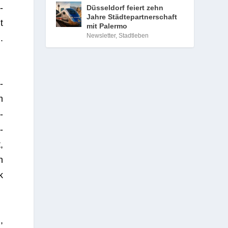
­
Düsseldorf feiert zehn
Jahre Städtepartnerschaft
t
mit Palermo
Newsletter
,
Stadtleben
.
­
m
­
­
,
n
k
,