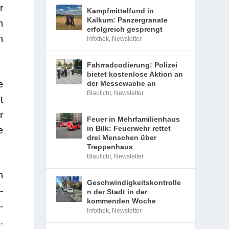
r
Kampfmittelfund in
Kalkum: Panzergranate
n
erfolgreich gesprengt
n
Infothek
,
Newsletter
Fahrradcodierung: Polizei
bietet kostenlose Aktion an
e
der Messewache an
Blaulicht
,
Newsletter
t
r
Feuer in Mehrfamilienhaus
in Bilk: Feuerwehr rettet
e
drei Menschen über
Treppenhaus
Blaulicht
,
Newsletter
n
Geschwindigkeitskontrolle
­
n der Stadt in der
kommenden Woche
­
Infothek
,
Newsletter
.