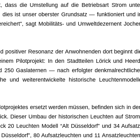
gt, dass die Umstel­lung auf die Betriebs­art Strom unte
dies ist unser obers­ter Grund­satz — funk­tio­niert und i
rei­chert”, sagt Mobi­li­täts- und Umwelt­de­zer­nent Joche
d posi­ti­ver Reso­nanz der Anwoh­nen­den dort beginnt di
einem Pilot­pro­jekt: In den Stadt­tei­len Lörick und Heerd
0 Gas­la­ter­nen — nach erfolg­ter denk­mal­recht­li­che
und wei­ter­ent­wi­ckelte his­to­ri­sche Leuch­ten­mo­dell
ot­pro­jek­tes ersetzt wer­den müs­sen, befin­den sich in de
ick. Die­ser Umbau der his­to­ri­schen Leuch­ten auf Strom
rick 20 Leuch­ten Modell “Alt Düs­sel­dorf” und 34 Auf­satz
üs­sel­dorf”, 80 Auf­satz­leuch­ten und 11 Ansatz­leuch­ten