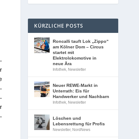
KÜRZLICHE POSTS
Roncalli tauft Lok „Zippo“
am Kölner Dom – Circus
startet mit
Elektrolokomotive in
­
neue Ära
r
Infothek
,
Newsletter
e
Neuer REWE-Markt in
­
Unterrath: Eis für
Handwerker und Nachbarn
­
Infothek
,
Newsletter
r
­
Löschen und
Lebensrettung für Profis
Newsletter
,
NordNews