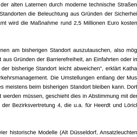
der alten Later­nen durch moderne tech­ni­sche Stra­ßen
 Stand­or­ten die Beleuch­tung aus Grün­den der Sicher­hei
amt wird die Maß­nahme rund 2,5 Mil­lio­nen Euro kos­ten
­nen am bis­he­ri­gen Stand­ort aus­zu­tau­schen, also mög
 aus Grün­den der Bar­rie­re­frei­heit, an Ein­fahr­ten oder i
der bis­he­rige Stand­ort leicht abwei­chen”, erklärt Katha
er­kehrs­ma­nage­ment. Die Umstel­lun­gen ent­lang der Mus
 es meis­tens beim bis­he­ri­gen Stand­ort blei­ben kann. Dort
llt wer­den müs­sen, geschieht dies in Abstim­mung mit de
it der Bezirks­ver­tre­tung 4, die u.a. für Heerdt und Löric
ier his­to­ri­sche Modelle (Alt Düs­sel­dorf, Ansatz­leuch­ten