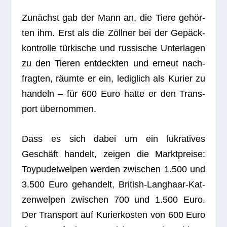
Zunächst gab der Mann an, die Tiere gehör­
ten ihm. Erst als die Zöll­ner bei der Gepäck­
kon­trolle tür­ki­sche und rus­si­sche Unter­la­gen
zu den Tie­ren ent­deck­ten und erneut nach­
frag­ten, räumte er ein, ledig­lich als Kurier zu
han­deln – für 600 Euro hatte er den Trans­
port übernommen.
Dass es sich dabei um ein lukra­ti­ves
Geschäft han­delt, zei­gen die Markt­preise:
Toy­pu­del­wel­pen wer­den zwi­schen 1.500 und
3.500 Euro gehan­delt, Bri­tish-Lang­haar-Kat­
zen­wel­pen zwi­schen 700 und 1.500 Euro.
Der Trans­port auf Kurier­kos­ten von 600 Euro