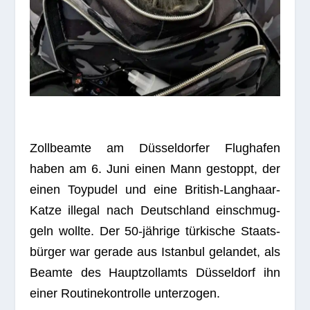
Zoll­be­amte am Düs­sel­dor­fer Flug­ha­fen
haben am 6. Juni einen Mann gestoppt, der
einen Toy­pu­del und eine Bri­tish-Lang­haar-
Katze ille­gal nach Deutsch­land ein­schmug­
geln wollte. Der 50-jäh­rige tür­ki­sche Staats­
bür­ger war gerade aus Istan­bul gelan­det, als
Beamte des Haupt­zoll­amts Düs­sel­dorf ihn
einer Rou­ti­ne­kon­trolle unterzogen.