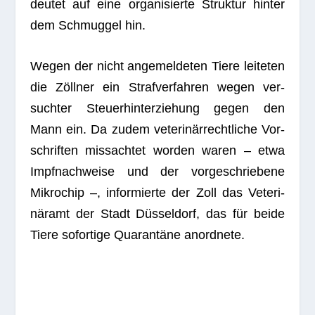
deu­tet auf eine orga­ni­sierte Struk­tur hin­ter
dem Schmug­gel hin.
Wegen der nicht ange­mel­de­ten Tiere lei­te­ten
die Zöll­ner ein Straf­ver­fah­ren wegen ver­
such­ter Steu­er­hin­ter­zie­hung gegen den
Mann ein. Da zudem vete­ri­när­recht­li­che Vor­
schrif­ten miss­ach­tet wor­den waren – etwa
Impf­nach­weise und der vor­ge­schrie­bene
Mikro­chip –, infor­mierte der Zoll das Vete­ri­
när­amt der Stadt Düs­sel­dorf, das für beide
Tiere sofor­tige Qua­ran­täne anordnete.