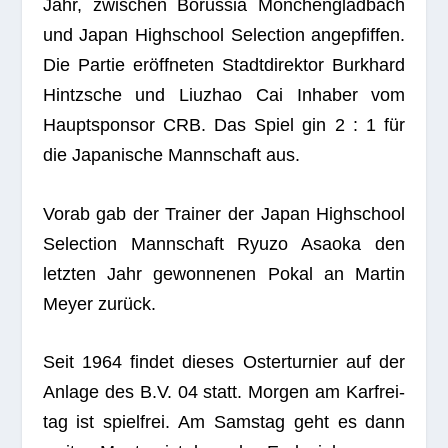
Haupt­spon­sor CRB. Das Spiel gin 2 : 1 für
die Japa­ni­sche Mann­schaft aus.
Vorab gab der Trai­ner der Japan High­school
Sel­ec­tion Mann­schaft Ryuzo Asaoka den
letz­ten Jahr gewon­ne­nen Pokal an Mar­tin
Meyer zurück.
Seit 1964 fin­det die­ses Oster­tur­nier auf der
Anlage des B.V. 04 statt. Mor­gen am Kar­frei­
tag ist spiel­frei. Am Sams­tag geht es dann
wei­ter. Mon­tag ist dann das Endspiel.
Den Spiel­plan und alle Ergeb­nisse kön­nen
Sie auf der Seite
https://www.u19-