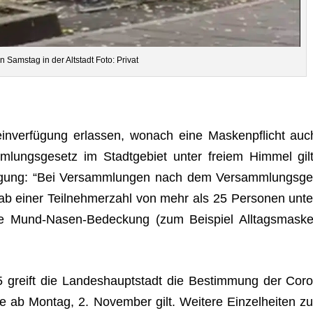
n Sams­tag in der Alt­stadt Foto: Privat
ein­ver­fü­gung erlas­sen, wonach eine Mas­ken­pflicht auc
lungs­ge­setz im Stadt­ge­biet unter freiem Him­mel gilt
­fü­gung: “Bei Ver­samm­lun­gen nach dem Ver­samm­lungs­ge
ab einer Teil­neh­mer­zahl von mehr als 25 Per­so­nen unte
ile Mund-Nasen-Bede­ckung (zum Bei­spiel All­tags­maske
5 greift die Lan­des­haupt­stadt die Bestim­mung der Coro
 ab Mon­tag, 2. Novem­ber gilt. Wei­tere Ein­zel­hei­ten zu