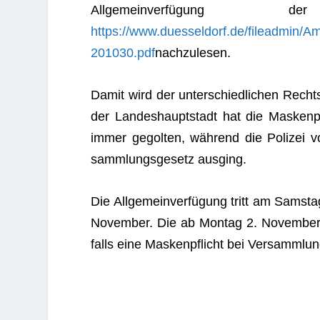
All­ge­mein­ver­fü
https://www.duesseldorf.de/fileadmin
201030.pdf
nach­zu­le­sen.
Damit wird der unter­schied­li­chen Rechts
der Lan­des­haupt­stadt hat die Mas­ken
immer gegol­ten, wäh­rend die Poli­zei
samm­lungs­ge­setz ausging.
Die All­ge­mein­ver­fü­gung tritt am Sams­
Novem­ber. Die ab Mon­tag 2. Novem­ber, 
falls eine Mas­ken­pflicht bei Ver­samm