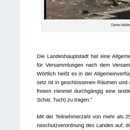
Demo letz­te
Die Lan­des­haupt­stadt hat eine All­ge­m
für Ver­samm­lun­gen nach dem Ver­samm­
Wört­lich heißt es in der All­ge­mein­ver
setz ist in geschlos­se­nen Räu­men und 
freiem Him­mel durch­gän­gig eine tex­t
Schal, Tuch) zu tragen.”
Mit der Teil­neh­mer­zahl von mehr als 2
naschutz­ver­ord­nung des Lan­des auf, die