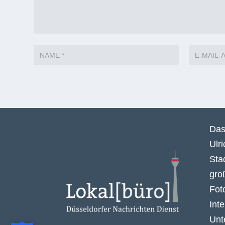
Das
Ulr
Sta
gro
Fot
Int
Unt