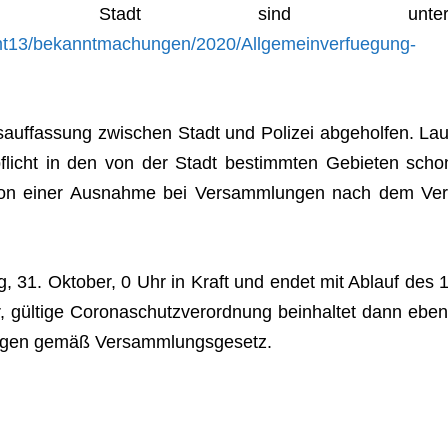
­gung der Stadt sind unter
/Amt13/bekanntmachungen/2020/Allgemeinverfuegung-
­auf­fas­sung zwi­schen Stadt und Poli­zei abge­hol­fen. Lau
­pflicht in den von der Stadt bestimm­ten Gebie­ten scho
 von einer Aus­nahme bei Ver­samm­lun­gen nach dem Ver
tag, 31. Okto­ber, 0 Uhr in Kraft und endet mit Ablauf des 1
gül­tige Coro­naschutz­ver­ord­nung beinhal­tet dann eben
­lun­gen gemäß Versammlungsgesetz.