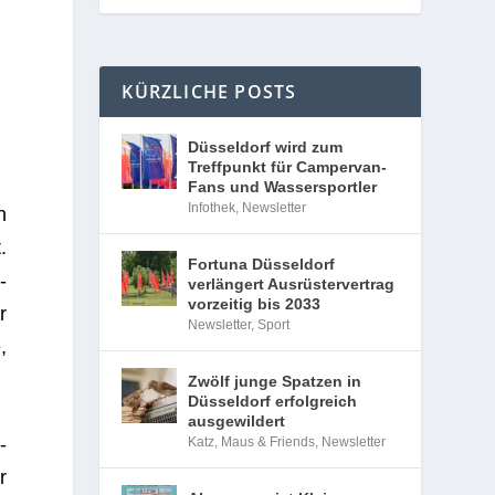
KÜRZLICHE POSTS
Düsseldorf wird zum
Treffpunkt für Campervan-
Fans und Wassersportler
Infothek
,
Newsletter
h
.
Fortuna Düsseldorf
­
verlängert Ausrüstervertrag
vorzeitig bis 2033
r
Newsletter
,
Sport
,
Zwölf junge Spatzen in
Düsseldorf erfolgreich
ausgewildert
­
Katz, Maus & Friends
,
Newsletter
r