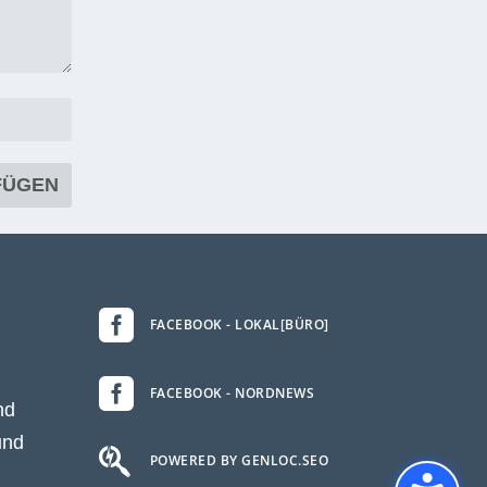

FACEBOOK - LOKAL[BÜRO]

FACEBOOK - NORDNEWS
nd
und

POWERED BY GENLOC.SEO