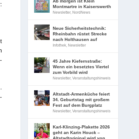
Ab morgen ist Klein
:
Montmartre in Kaiserswerth
Newsletter
,
NordNews
Neue Sicherheitstechnik:
Rheinbahn rüstet Strecke
nach Holthausen auf
t
Infothek
,
Newsletter
n
­
45 Jahre Kiefernstraße:
Wenn ein besetztes Viertel
zum Vorbild wird
Newsletter
,
Veranstaltungshinweis
.
Altstadt-Armenküche feiert
­
34. Geburtstag mit großem
Fest auf dem Burgplatz
Newsletter
,
Veranstaltungshinweis
Karl-Klinzing-Plakette 2026
geht an Karin Houck –
Altstadtoriginal wird von