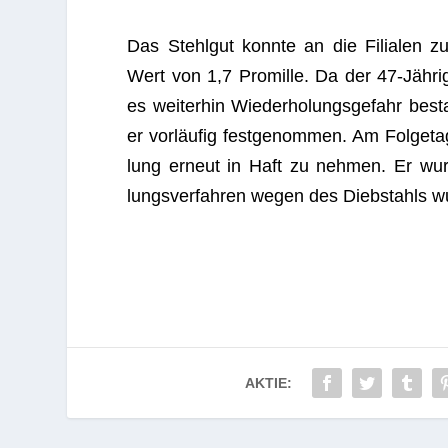
Das Stehl­gut konnte an die Filia­len zu
Wert von 1,7 Pro­mille. Da der 47-Jäh­ri
es wei­ter­hin Wie­der­ho­lungs­ge­fahr be
er vor­läu­fig fest­ge­nom­men. Am Fol­ge­
lung erneut in Haft zu neh­men. Er wurde 
lungs­ver­fah­ren wegen des Dieb­stahls w
AKTIE: