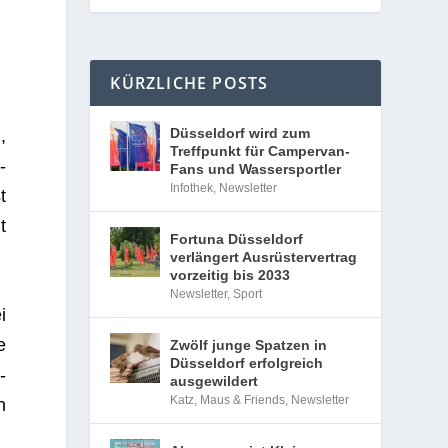
KÜRZLICHE POSTS
Düsseldorf wird zum
,
Treffpunkt für Campervan-
­
Fans und Wassersportler
Infothek
,
Newsletter
t
t
Fortuna Düsseldorf
verlängert Ausrüstervertrag
vorzeitig bis 2033
Newsletter
,
Sport
i
e
Zwölf junge Spatzen in
Düsseldorf erfolgreich
­
ausgewildert
Katz, Maus & Friends
,
Newsletter
n