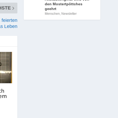
den Mostertpöttches
HSTE
geehrt
Menschen
,
Newsletter
 feierten
as Leben
ch
nem