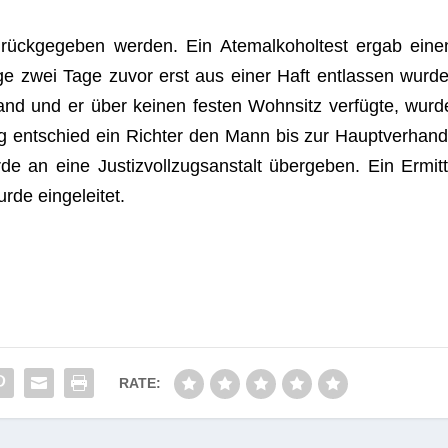
rück­ge­ge­ben wer­den. Ein Atem­al­ko­hol­test ergab eine
ge zwei Tage zuvor erst aus einer Haft ent­las­sen wurde
stand und er über kei­nen fes­ten Wohn­sitz ver­fügte, wurd
tag ent­schied ein Rich­ter den Mann bis zur Haupt­ver­hand
an eine Jus­tiz­voll­zugs­an­stalt über­ge­ben. Ein Ermitt
urde eingeleitet.
RATE: