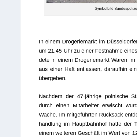
Sym­bol­bild Bun­des­po­l
In einem Dro­ge­rie­markt im Düs­sel­dor
um 21.45 Uhr zu einer Fest­nahme eines M
dete in einem Dro­ge­rie­markt Waren i
aus einer Haft ent­las­sen, dar­auf­hin ein
übergeben.
Nach­dem der 47-jäh­rige pol­ni­sche Staa
durch einen Mit­ar­bei­ter erwischt wurde
Wache. Im mit­ge­führ­ten Ruck­sack ent­d
hand­lung im Haupt­bahn­hof hatte der 
einem wei­te­ren Geschäft im Wert von 