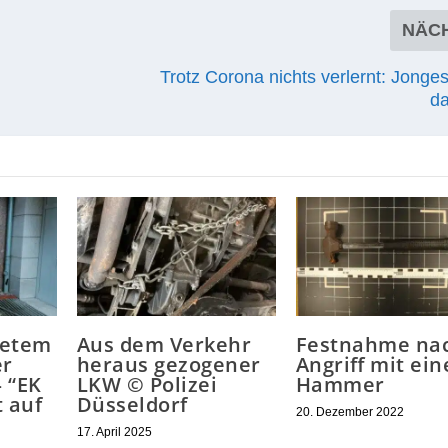
NÄC
Trotz Corona nichts verlernt: Jonges
d
netem
Aus dem Verkehr
Festnahme na
er
heraus gezogener
Angriff mit ei
 “EK
LKW © Polizei
Hammer
t auf
Düsseldorf
20. Dezember 2022
17. April 2025