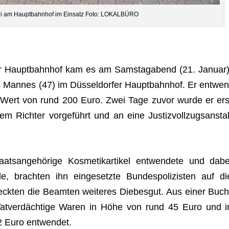
i­zei am Haupt­bahn­hof im Ein­satz Foto: LOKALBÜRO
­fer Haupt­bahn­hof kam es am Sams­tag­abend (21. Januar)
an­nes (47) im Düs­sel­dor­fer Haupt­bahn­hof. Er ent­wen
m Wert von rund 200 Euro. Zwei Tage zuvor wurde er ers
em Rich­ter vor­ge­führt und an eine Jus­tiz­voll­zugs­an­stal
ts­an­ge­hö­rige Kos­me­tik­ar­ti­kel ent­wen­dete und dabe
, brach­ten ihn ein­ge­setzte Bun­des­po­li­zis­ten auf di
eck­ten die Beam­ten wei­te­res Die­bes­gut. Aus einer Buch
Tat­ver­däch­tige Waren in Höhe von rund 45 Euro und i
12 Euro entwendet.