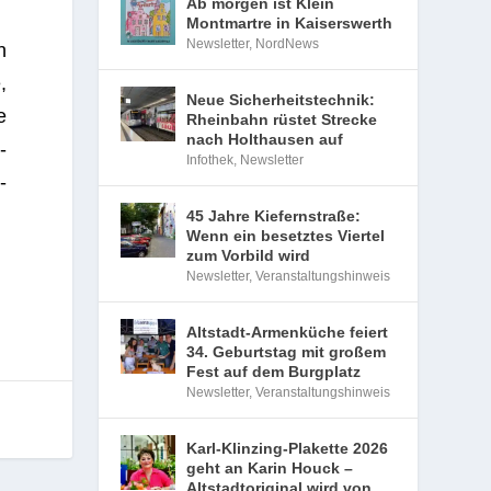
Ab morgen ist Klein
Montmartre in Kaiserswerth
Newsletter
,
NordNews
n
,
Neue Sicherheitstechnik:
e
Rheinbahn rüstet Strecke
nach Holthausen auf
­
Infothek
,
Newsletter
­
45 Jahre Kiefernstraße:
Wenn ein besetztes Viertel
zum Vorbild wird
Newsletter
,
Veranstaltungshinweis
Altstadt-Armenküche feiert
34. Geburtstag mit großem
Fest auf dem Burgplatz
Newsletter
,
Veranstaltungshinweis
Karl-Klinzing-Plakette 2026
geht an Karin Houck –
Altstadtoriginal wird von