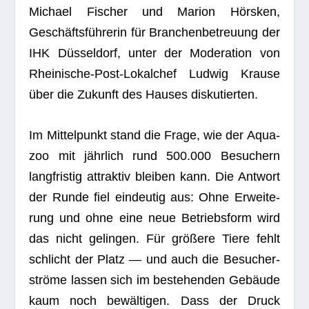
Michael Fischer und Marion Hörsken,
Geschäfts­füh­re­rin für Bran­chen­be­treu­ung der
IHK Düs­sel­dorf, unter der Mode­ra­tion von
Rhei­ni­sche-Post-Lokal­chef Lud­wig Krause
über die Zukunft des Hau­ses diskutierten.
Im Mit­tel­punkt stand die Frage, wie der Aqua­
zoo mit jähr­lich rund 500.000 Besu­chern
lang­fris­tig attrak­tiv blei­ben kann. Die Ant­wort
der Runde fiel ein­deu­tig aus: Ohne Erwei­te­
rung und ohne eine neue Betriebs­form wird
das nicht gelin­gen. Für grö­ßere Tiere fehlt
schlicht der Platz — und auch die Besu­cher­
ströme las­sen sich im bestehen­den Gebäude
kaum noch bewäl­ti­gen. Dass der Druck