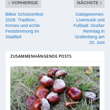
VORHERIGE
NÄCHSTE
Bilker Schützenfest
Galopprennen,
2026: Tradition,
Livemusik und
Kirmes und echte
Fußball: Großer
Feststimmung im
Renntag in
Stadtteil
Grafenberg am
20. Juni
ZUSAMMENHÄNGENDE POSTS