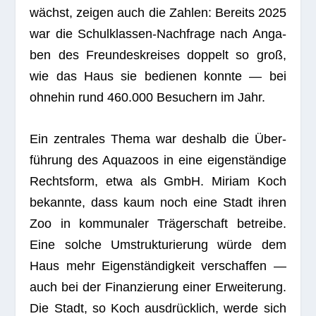
wächst, zei­gen auch die Zah­len: Bereits 2025
war die Schul­klas­sen-Nach­frage nach Anga­
ben des Freun­des­krei­ses dop­pelt so groß,
wie das Haus sie bedie­nen konnte — bei
ohne­hin rund 460.000 Besu­chern im Jahr.
Ein zen­tra­les Thema war des­halb die Über­
füh­rung des Aqua­zoos in eine eigen­stän­dige
Rechts­form, etwa als GmbH. Miriam Koch
bekannte, dass kaum noch eine Stadt ihren
Zoo in kom­mu­na­ler Trä­ger­schaft betreibe.
Eine sol­che Umstruk­tu­rie­rung würde dem
Haus mehr Eigen­stän­dig­keit ver­schaf­fen —
auch bei der Finan­zie­rung einer Erwei­te­rung.
Die Stadt, so Koch aus­drück­lich, werde sich