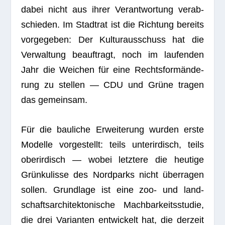
dabei nicht aus ihrer Ver­ant­wor­tung ver­ab­
schie­den. Im Stadt­rat ist die Rich­tung bereits
vor­ge­ge­ben: Der Kul­tur­aus­schuss hat die
Ver­wal­tung beauf­tragt, noch im lau­fen­den
Jahr die Wei­chen für eine Rechts­form­än­de­
rung zu stel­len — CDU und Grüne tra­gen
das gemeinsam.
Für die bau­li­che Erwei­te­rung wur­den erste
Modelle vor­ge­stellt: teils unter­ir­disch, teils
ober­ir­disch — wobei letz­tere die heu­tige
Grün­ku­lisse des Nord­parks nicht über­ra­gen
sol­len. Grund­lage ist eine zoo- und land­
schafts­ar­chi­tek­to­ni­sche Mach­bar­keits­stu­die,
die drei Vari­an­ten ent­wi­ckelt hat, die der­zeit