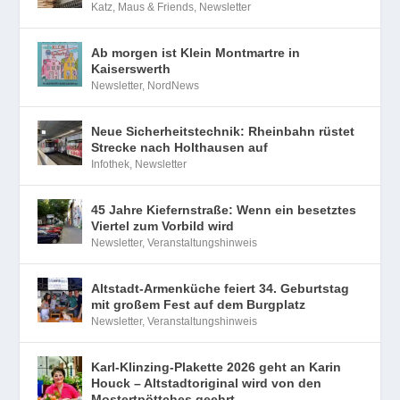
Katz, Maus & Friends
,
Newsletter
Ab morgen ist Klein Montmartre in
Kaiserswerth
Newsletter
,
NordNews
Neue Sicherheitstechnik: Rheinbahn rüstet
Strecke nach Holthausen auf
Infothek
,
Newsletter
45 Jahre Kiefernstraße: Wenn ein besetztes
Viertel zum Vorbild wird
Newsletter
,
Veranstaltungshinweis
Altstadt-Armenküche feiert 34. Geburtstag
mit großem Fest auf dem Burgplatz
Newsletter
,
Veranstaltungshinweis
Karl-Klinzing-Plakette 2026 geht an Karin
Houck – Altstadtoriginal wird von den
Mostertpöttches geehrt