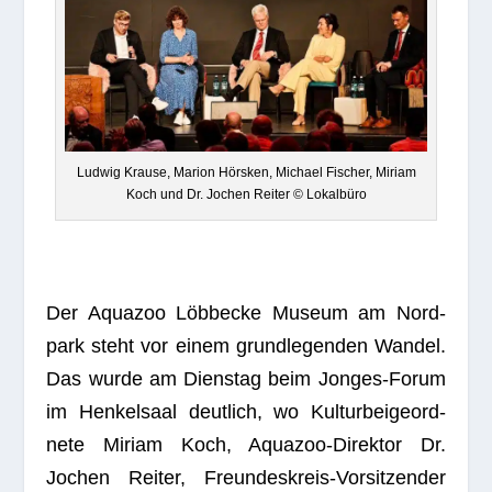
Lud­wig Krause, Marion Hörsken, Michael Fischer, Miriam
Koch und Dr. Jochen Rei­ter © Lokalbüro
Der Aqua­zoo Löbb­ecke Museum am Nord­
park steht vor einem grund­le­gen­den Wan­del.
Das wurde am Diens­tag beim Jon­ges-Forum
im Hen­kel­saal deut­lich, wo Kul­tur­bei­geord­
nete Miriam Koch, Aqua­zoo-Direk­tor Dr.
Jochen Rei­ter, Freun­des­kreis-Vor­sit­zen­der