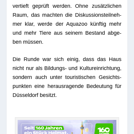
ver­tieft geprüft wer­den. Ohne zusätz­li­chen
Raum, das mach­ten die Dis­kus­si­ons­teil­neh­
mer klar, werde der Aqua­zoo künf­tig mehr
und mehr Tiere aus sei­nem Bestand abge­
ben müssen.
Die Runde war sich einig, dass das Haus
nicht nur als Bil­dungs- und Kul­tur­ein­rich­tung,
son­dern auch unter tou­ris­ti­schen Gesichts­
punk­ten eine her­aus­ra­gende Bedeu­tung für
Düs­sel­dorf besitzt.