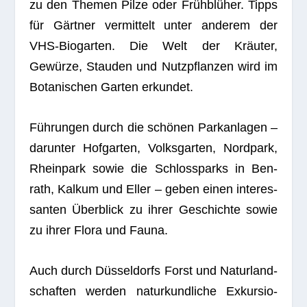
zu den The­men Pilze oder Früh­blü­her. Tipps
für Gärt­ner ver­mit­telt unter ande­rem der
VHS-Bio­gar­ten. Die Welt der Kräu­ter,
Gewürze, Stau­den und Nutz­pflan­zen wird im
Bota­ni­schen Gar­ten erkundet.
Füh­run­gen durch die schö­nen Park­an­la­gen –
dar­un­ter Hof­gar­ten, Volks­gar­ten, Nord­park,
Rhein­park sowie die Schloss­parks in Ben­
rath, Kal­kum und Eller – geben einen inter­es­
san­ten Über­blick zu ihrer Geschichte sowie
zu ihrer Flora und Fauna.
Auch durch Düs­sel­dorfs Forst und Natur­land­
schaf­ten wer­den natur­kund­li­che Exkur­sio­