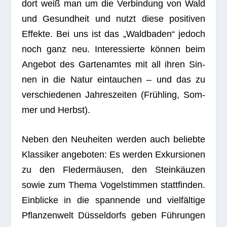
dort weiß man um die Ver­bin­dung von Wald
und Gesund­heit und nutzt diese posi­ti­ven
Effekte. Bei uns ist das „Wald­ba­den“ jedoch
noch ganz neu. Inter­es­sierte kön­nen beim
Ange­bot des Gar­ten­am­tes mit all ihren Sin­
nen in die Natur ein­tau­chen – und das zu
ver­schie­de­nen Jah­res­zei­ten (Früh­ling, Som­
mer und Herbst).
Neben den Neu­hei­ten wer­den auch beliebte
Klas­si­ker ange­bo­ten: Es wer­den Exkur­sio­nen
zu den Fle­der­mäu­sen, den Stein­käu­zen
sowie zum Thema Vogel­stim­men statt­fin­den.
Ein­bli­cke in die span­nende und viel­fäl­tige
Pflan­zen­welt Düs­sel­dorfs geben Füh­run­gen