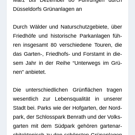
März bis Dezem­ber 80 Füh­run­gen durch
Düs­sel­dorfs Grün­an­la­gen an
Durch Wäl­der und Natur­schutz­ge­biete, über
Fried­höfe und his­to­ri­sche Park­an­la­gen füh­
ren ins­ge­samt 80 ver­schie­dene Tou­ren, die
das Garten‑, Fried­hofs- und Forst­amt in die­
sem Jahr in der Reihe “Unter­wegs im Grü­
nen” anbietet.
Die unter­schied­li­chen Grün­flä­chen tra­gen
wesent­lich zur Lebens­qua­li­tät in unse­rer
Stadt bei. Parks wie der Hof­gar­ten, der Nord­
park, der Schloss­park Ben­rath und der Volks­
gar­ten mit dem Süd­park gehö­ren gar­ten­ar­
chi­tek­to­nisch zu den schöns­ten Grün­an­la­gen