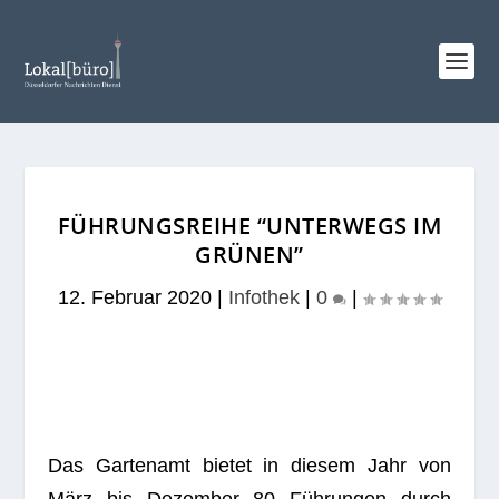
FÜHRUNGSREIHE “UNTERWEGS IM
GRÜNEN”
12. Februar 2020
|
Infothek
|
0
|
Das Gar­ten­amt bie­tet in die­sem Jahr von