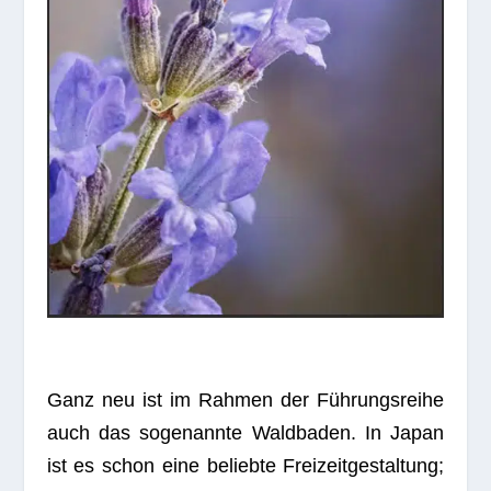
Ganz neu ist im Rah­men der Füh­rungs­reihe
auch das soge­nannte Wald­ba­den. In Japan
ist es schon eine beliebte Frei­zeit­ge­stal­tung;