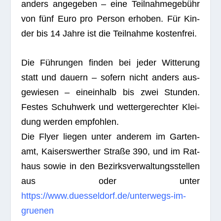
anders ange­ge­ben – eine Teil­nah­me­ge­bühr
von fünf Euro pro Per­son erho­ben. Für Kin­
der bis 14 Jahre ist die Teil­nahme kostenfrei.
Die Füh­run­gen fin­den bei jeder Wit­te­rung
statt und dau­ern – sofern nicht anders aus­
ge­wie­sen – ein­ein­halb bis zwei Stun­den.
Fes­tes Schuh­werk und wet­ter­ge­rech­ter Klei­
dung wer­den emp­foh­len.
Die Flyer lie­gen unter ande­rem im Gar­ten­
amt, Kai­sers­wert­her Straße 390, und im Rat­
haus sowie in den Bezirks­ver­wal­tungs­stel­len
aus oder unter
https://www.duesseldorf.de/unterwegs-im-
gruenen