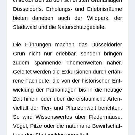
Düs­sel­dorfs. Erho­lungs- und Erleb­nis­räume
bie­ten dane­ben auch der Wild­park, der
Stadt­wald und die Naturschutzgebiete.
Die Füh­run­gen machen das Düs­sel­dor­fer
Grün nicht nur erleb­bar, son­dern brin­gen
zudem span­nende The­men­wel­ten näher.
Gelei­tet wer­den die Exkur­sio­nen durch erfah­
rene Fach­leute, die von der his­to­ri­schen Ent­
wick­lung der Park­an­la­gen bis in die heu­tige
Zeit hin­ein oder über die erstaun­li­che Arten­
viel­falt der Tier- und Pflan­zen­welt berich­ten.
So wird Wis­sens­wer­tes über Fle­der­mäuse,
Vögel, Pilze oder die natur­nahe Bewirt­schaf­