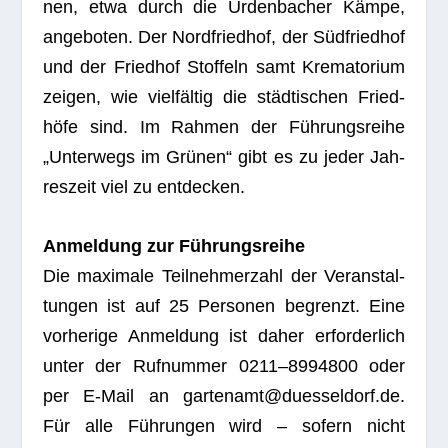
nen, etwa durch die Urden­ba­cher Kämpe,
ange­bo­ten. Der Nord­fried­hof, der Süd­fried­hof
und der Fried­hof Stof­feln samt Kre­ma­to­rium
zei­gen, wie viel­fäl­tig die städ­ti­schen Fried­
höfe sind. Im Rah­men der Füh­rungs­reihe
„Unter­wegs im Grü­nen“ gibt es zu jeder Jah­
res­zeit viel zu entdecken.
Anmel­dung zur Füh­rungs­reihe
Die maxi­male Teil­neh­mer­zahl der Ver­an­stal­
tun­gen ist auf 25 Per­so­nen begrenzt. Eine
vor­he­rige Anmel­dung ist daher erfor­der­lich
unter der Ruf­num­mer 0211–8994800 oder
per E‑Mail an gartenamt@duesseldorf.de.
Für alle Füh­run­gen wird – sofern nicht