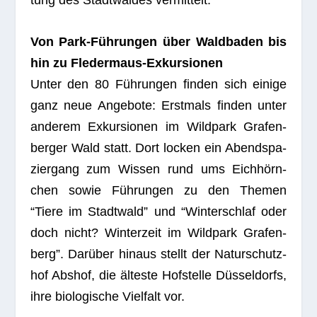
tung des Stadt­wal­des vermittelt.
Von Park-Füh­run­gen über Wald­ba­den bis
hin zu Fle­der­maus-Exkur­sio­nen
Unter den 80 Füh­run­gen fin­den sich einige
ganz neue Ange­bote: Erst­mals fin­den unter
ande­rem Exkur­sio­nen im Wild­park Gra­fen­
ber­ger Wald statt. Dort locken ein Abend­spa­
zier­gang zum Wis­sen rund ums Eich­hörn­
chen sowie Füh­run­gen zu den The­men
“Tiere im Stadt­wald” und “Win­ter­schlaf oder
doch nicht? Win­ter­zeit im Wild­park Gra­fen­
berg”. Dar­über hin­aus stellt der Natur­schutz­
hof Abs­hof, die älteste Hof­stelle Düs­sel­dorfs,
ihre bio­lo­gi­sche Viel­falt vor.