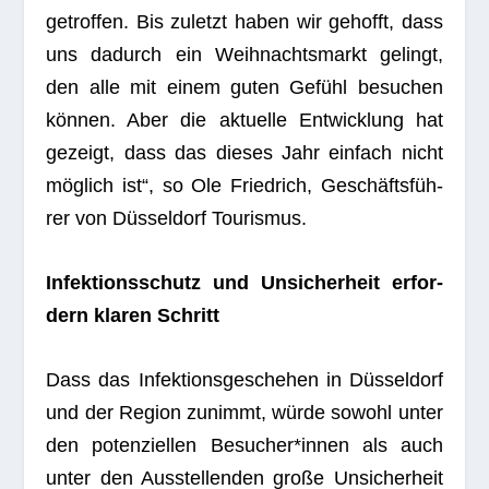
getrof­fen. Bis zuletzt haben wir gehofft, dass
uns dadurch ein Weih­nachts­markt gelingt,
den alle mit einem guten Gefühl besu­chen
kön­nen. Aber die aktu­elle Ent­wick­lung hat
gezeigt, dass das die­ses Jahr ein­fach nicht
mög­lich ist“, so Ole Fried­rich, Geschäfts­füh­
rer von Düs­sel­dorf Tourismus.
Infek­ti­ons­schutz und Unsi­cher­heit erfor­
dern kla­ren Schritt
Dass das Infek­ti­ons­ge­sche­hen in Düs­sel­dorf
und der Region zunimmt, würde sowohl unter
den poten­zi­el­len Besucher*innen als auch
unter den Aus­stel­len­den große Unsi­cher­heit