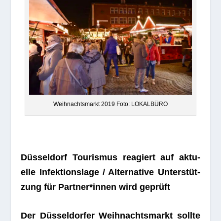
Weih­nachts­markt 2019 Foto: LOKALBÜRO
Düs­sel­dorf Tou­ris­mus reagiert auf aktu­
elle Infek­ti­ons­lage / Alter­na­tive Unter­stüt­
zung für Partner*innen wird geprüft
Der Düs­sel­dor­fer Weih­nachts­markt sollte