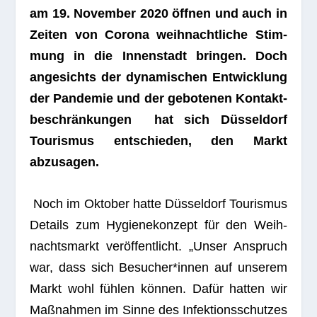
am 19. Novem­ber 2020 öff­nen und auch in
Zei­ten von Corona weih­nacht­li­che Stim­
mung in die Innen­stadt brin­gen. Doch
ange­sichts der dyna­mi­schen Ent­wick­lung
der Pan­de­mie und der gebo­te­nen Kon­takt­
be­schrän­kun­gen hat sich Düs­sel­dorf
Tou­ris­mus ent­schie­den, den Markt
abzusagen.
Noch im Okto­ber hatte Düs­sel­dorf Tou­ris­mus
Details zum Hygie­ne­kon­zept für den Weih­
nachts­markt ver­öf­fent­licht. „Unser Anspruch
war, dass sich Besucher*innen auf unse­rem
Markt wohl füh­len kön­nen. Dafür hat­ten wir
Maß­nah­men im Sinne des Infek­ti­ons­schut­zes