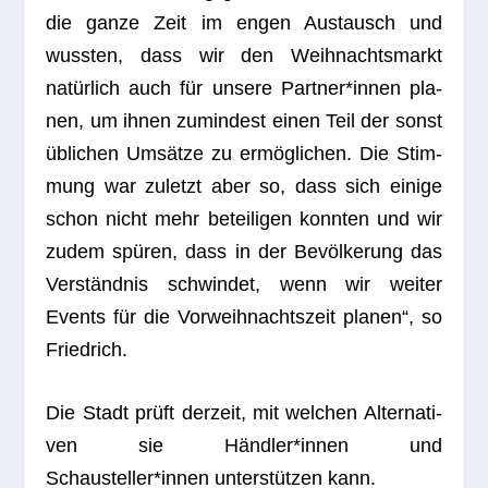
die ganze Zeit im engen Aus­tausch und
wuss­ten, dass wir den Weih­nachts­markt
natür­lich auch für unsere Partner*innen pla­
nen, um ihnen zumin­dest einen Teil der sonst
übli­chen Umsätze zu ermög­li­chen. Die Stim­
mung war zuletzt aber so, dass sich einige
schon nicht mehr betei­li­gen konn­ten und wir
zudem spü­ren, dass in der Bevöl­ke­rung das
Ver­ständ­nis schwin­det, wenn wir wei­ter
Events für die Vor­weih­nachts­zeit pla­nen“, so
Friedrich.
Die Stadt prüft der­zeit, mit wel­chen Alter­na­ti­
ven sie Händler*innen und
Schausteller*innen unter­stüt­zen kann.