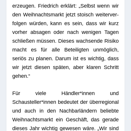
erzeu­gen. Fried­rich erklärt: „Selbst wenn wir
den Weih­nachts­markt jetzt sto­isch wei­ter­ver­
fol­gen wür­den, kann es sein, dass wir kurz
vor­her absa­gen oder nach weni­gen Tagen
schlie­ßen müs­sen. Die­ses wach­sende Risiko
macht es für alle Betei­lig­ten unmög­lich,
seriös zu pla­nen. Darum ist es wich­tig, dass
wir jetzt die­sen spä­ten, aber kla­ren Schritt
gehen.“
Für viele Händler*innen und
Schausteller*innen bedeu­tet der über­re­gio­nal
und auch in den Nach­bar­län­dern beliebte
Weih­nachts­markt ein Geschäft, das gerade
die­ses Jahr wich­tig gewe­sen wäre. „Wir sind