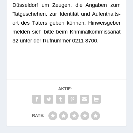
Düs­sel­dorf um Zeu­gen, die Anga­ben zum
Tat­ge­sche­hen, zur Iden­ti­tät und Auf­ent­halts­
ort des Täters geben kön­nen. Hin­weis­ge­ber
mel­den sich bitte beim Kri­mi­nal­kom­mis­sa­riat
32 unter der Ruf­num­mer 0211 8700.
AKTIE:
RATE: