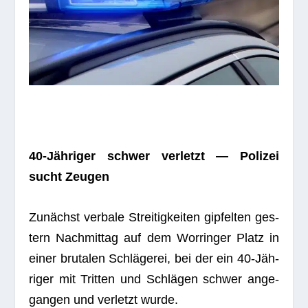
40-Jäh­ri­ger schwer ver­letzt — Poli­zei
sucht Zeugen
Zunächst ver­bale Strei­tig­kei­ten gip­fel­ten ges­
tern Nach­mit­tag auf dem Worrin­ger Platz in
einer bru­ta­len Schlä­ge­rei, bei der ein 40-Jäh­
ri­ger mit Trit­ten und Schlä­gen schwer ange­
gan­gen und ver­letzt wurde.