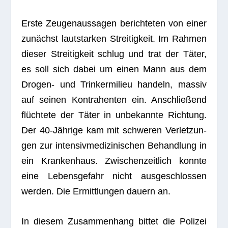
Erste Zeu­gen­aus­sa­gen berich­te­ten von einer
zunächst laut­star­ken Strei­tig­keit. Im Rah­men
die­ser Strei­tig­keit schlug und trat der Täter,
es soll sich dabei um einen Mann aus dem
Dro­gen- und Trin­ker­mi­lieu han­deln, mas­siv
auf sei­nen Kon­tra­hen­ten ein. Anschlie­ßend
flüch­tete der Täter in unbe­kannte Rich­tung.
Der 40-Jäh­rige kam mit schwe­ren Ver­let­zun­
gen zur inten­siv­me­di­zi­ni­schen Behand­lung in
ein Kran­ken­haus. Zwi­schen­zeit­lich konnte
eine Lebens­ge­fahr nicht aus­ge­schlos­sen
wer­den. Die Ermitt­lun­gen dau­ern an.
In die­sem Zusam­men­hang bit­tet die Poli­zei