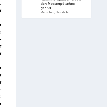
u
den Mostertpöttches
geehrt
r
Menschen
,
Newsletter
e
r
e
­
f
r
h
r
r
r
­
:
r