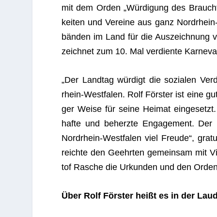
mit dem Orden „Wür­di­gung des Brauch­tu
kei­ten und Ver­eine aus ganz Nord­rhein
bän­den im Land für die Aus­zeich­nung vo
zeich­net zum 10. Mal ver­diente Kar­ne­va­li
„Der Land­tag wür­digt die sozia­len Ver­di
rhein-West­fa­len. Rolf Förs­ter ist eine gu
ger Weise für seine Hei­mat ein­ge­setzt.
hafte und beherzte Enga­ge­ment. Der K
Nord­rhein-West­fa­len viel Freude“, gra­t
reichte den Geehr­ten gemein­sam mit Vize
tof Rasche die Urkun­den und den Orde
Über Rolf Förs­ter heißt es in der Lau­d