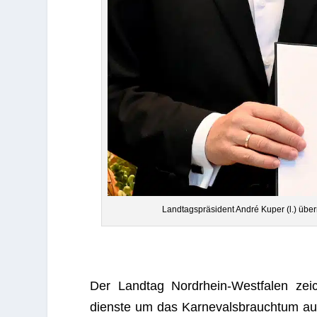
Land­tags­prä­si­dent André Kuper (l.) üb
Der Land­tag Nord­rhein-West­fa­len zeic
dienste um das Kar­ne­vals­brauch­tum au