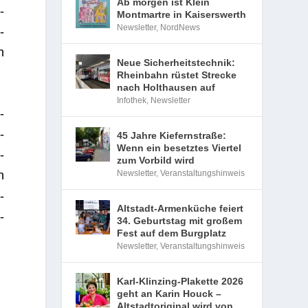
Ab morgen ist Klein
­
Montmartre in Kaiserswerth
Newsletter
,
NordNews
­
n
Neue Sicherheitstechnik:
Rheinbahn rüstet Strecke
nach Holthausen auf
Infothek
,
Newsletter
­
­
45 Jahre Kiefernstraße:
Wenn ein besetztes Viertel
­
zum Vorbild wird
n
Newsletter
,
Veranstaltungshinweis
­
Altstadt-Armenküche feiert
­
34. Geburtstag mit großem
Fest auf dem Burgplatz
Newsletter
,
Veranstaltungshinweis
Karl-Klinzing-Plakette 2026
geht an Karin Houck –
Altstadtoriginal wird von