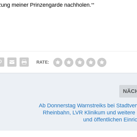
zung mei­ner Prin­zen­garde nachholen.‘“
RATE:
NÄC
Ab Donnerstag Warnstreiks bei Stadtver
Rheinbahn, LVR Klinikum und weitere 
und öffentlichen Einr