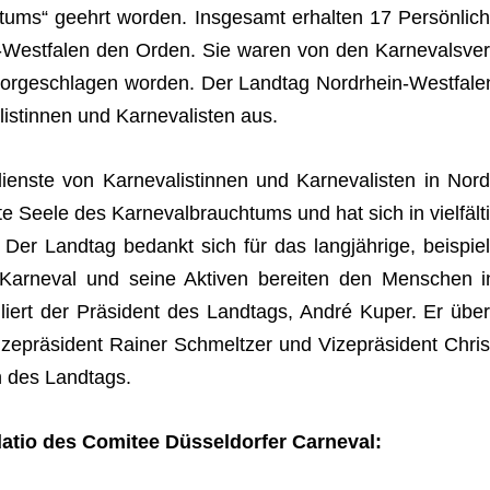
ms“ geehrt wor­den. Ins­ge­samt erhal­ten 17 Per­sön­lich
-West­fa­len den Orden. Sie waren von den Kar­ne­vals­ver
r­ge­schla­gen wor­den. Der Land­tag Nord­rhein-West­fa­le
s­tin­nen und Kar­ne­va­lis­ten aus.
enste von Kar­ne­va­lis­tin­nen und Kar­ne­va­lis­ten in Nord
te Seele des Kar­ne­val­brauch­tums und hat sich in viel­fäl­ti
 Der Land­tag bedankt sich für das lang­jäh­rige, bei­spiel
ar­ne­val und seine Akti­ven berei­ten den Men­schen i
u­liert der Prä­si­dent des Land­tags, André Kuper. Er über
­prä­si­dent Rai­ner Schmelt­zer und Vize­prä­si­dent Chris
n des Landtags.
a­tio des Comi­tee Düs­sel­dor­fer Carneval: