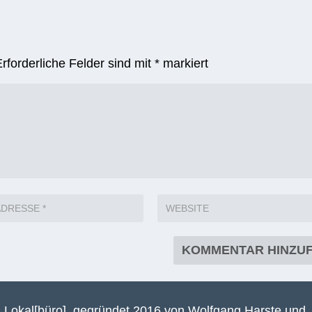
Erforderliche Felder sind mit
*
markiert
 Lokal[büro], gegründet 2016 von Wolfgang Harste und