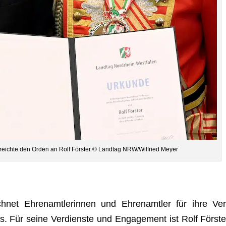
er­reichte den Orden an Rolf Förs­ter © Land­tag NRW/Wilfried Meyer
h­net Ehren­amt­le­rin­nen und Ehren­amt­ler für ihre Ver
s. Für seine Ver­dienste und Enga­ge­ment ist Rolf Förs­te