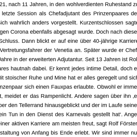
021, nach 11 Jah­ren, in den wohl­ver­dien­ten Ruhe­stand z
te Ses­sion als Chef­ad­ju­tant des Prin­zen­paa­res de
ich wahr­lich anders vor­ge­stellt. Kurz­ent­schlos­sen sagt
egen Corona eben­falls abge­sagt wurde. Doch nach die­se
g Schluss. Dann blickt er auf eine über 40-jäh­rige Kar­rier
Ver­tre­tungs­fah­rer der Vene­tia an. Spä­ter wurde er Chef
 Jahre in der erwei­ter­ten Adju­tan­tur. Seit 13 Jah­ren ist Rol
paa­res haut­nah dabei. Er kennt jedes intime Detail, doch e
 stoi­scher Ruhe und Mine hat er alles gere­gelt und sic
in­zen­paar sich einen Faux­pas erlaubte. Obwohl er imme
 mei­det er das Ram­pen­licht. Andere sagen über ihn ‚e
 den Tel­ler­rand hin­aus­ge­blickt und der im Laufe sei­ne
 sein Tun in den Dienst des Kar­ne­vals gestellt hat‘. Ange
­ner akti­ven Kar­riere am meis­ten freut, sagt Rolf Förs­ter
an­stal­tung von Anfang bis Ende erlebt. Wir sind immer nu