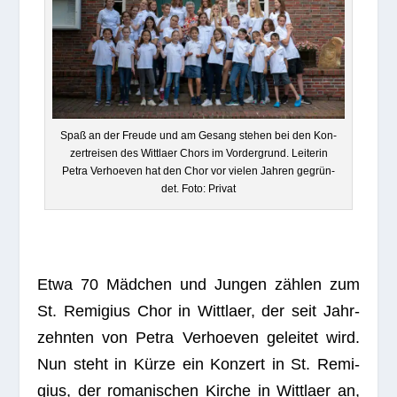
Spaß an der Freude und am Gesang ste­hen bei den Kon­
zert­rei­sen des Witt­laer Chors im Vor­der­grund. Lei­te­rin
Petra Ver­hoe­ven hat den Chor vor vie­len Jah­ren gegrün­
det. Foto: Privat
Etwa 70 Mäd­chen und Jun­gen zäh­len zum
St. Remi­gius Chor in Witt­laer, der seit Jahr­
zehn­ten von Petra Ver­hoe­ven gelei­tet wird.
Nun steht in Kürze ein Kon­zert in St. Remi­
gius, der roma­ni­schen Kir­che in Witt­laer an,