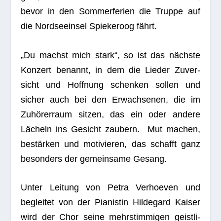
bevor in den Som­mer­fe­rien die Truppe auf
die Nord­see­insel Spie­ker­oog fährt.
„Du machst mich stark“, so ist das nächste
Kon­zert benannt, in dem die Lie­der Zuver­
sicht und Hoff­nung schen­ken sol­len und
sicher auch bei den Erwach­se­nen, die im
Zuhö­rer­raum sit­zen, das ein oder andere
Lächeln ins Gesicht zau­bern. Mut machen,
bestär­ken und moti­vie­ren, das schafft ganz
beson­ders der gemein­same Gesang.
Unter Lei­tung von Petra Ver­hoe­ven und
beglei­tet von der Pia­nis­tin Hil­de­gard Kai­ser
wird der Chor seine mehr­stim­mi­gen geist­li­