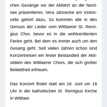
chen Gesänge vor der Abfahrt an die Nord­
see prä­sen­tie­ren, Vera Jahne­cke am Vio­lon­
cello gehört dazu. So kom­men alle in den
Genuss der Lie­der vom Witt­lae­rer St. Remi­
gius Chor, bevor es in die wohl­ver­dien­ten
Ferien geht. Bei dem es immer auch um den
Gesang geht. Seit vie­len Jah­ren schon sind
Kon­zert­rei­sen ein fes­ter Bestand­teil der Akti­
vi­tä­ten des Witt­lae­rer Chors, die sich gro­ßer
Beliebt­heit erfreuen.
Das Kon­zert fin­det statt am 18. Juni um 18
Uhr in der katho­li­schen St. Remi­gius Kir­che
in Wittlaer.