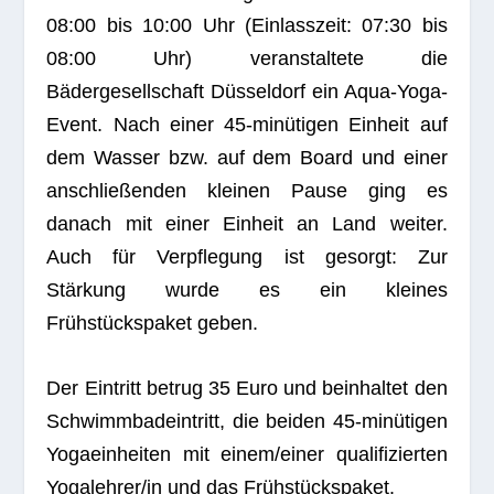
08:00 bis 10:00 Uhr (Ein­lass­zeit: 07:30 bis
08:00 Uhr) ver­an­stal­tete die
Bädergesellschaft Düsseldorf ein Aqua-Yoga-
Event. Nach einer 45-minütigen Ein­heit auf
dem Was­ser bzw. auf dem Board und einer
anschlie­ßen­den klei­nen Pause ging es
danach mit einer Ein­heit an Land wei­ter.
Auch für Ver­pfle­gung ist gesorgt: Zur
Stärkung wurde es ein klei­nes
Frühstückspaket geben.
Der Ein­tritt betrug 35 Euro und beinhal­tet den
Schwimm­ba­d­ein­tritt, die bei­den 45-minütigen
Yoga­ein­hei­ten mit einem/einer qua­li­fi­zier­ten
Yogalehrer/in und das Frühstückspaket.