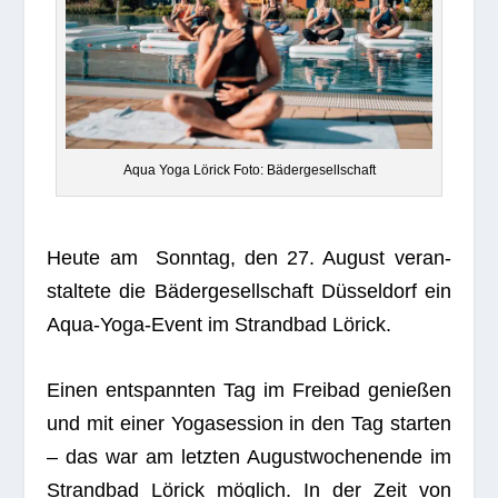
Aqua Yoga Lörick Foto: Bädergesellschaft
Heute am Sonn­tag, den 27. August ver­an­
stal­tete die Bädergesellschaft Düsseldorf ein
Aqua-Yoga-Event im Strand­bad Lörick.
Einen ent­spann­ten Tag im Frei­bad genie­ßen
und mit einer Yoga­ses­sion in den Tag star­ten
– das war am letz­ten August­wo­chen­ende im
Strand­bad Lörick möglich. In der Zeit von