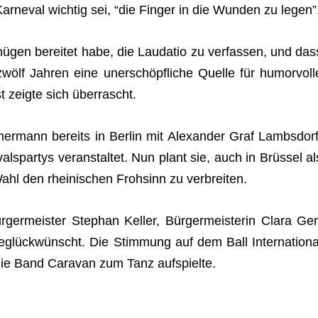
r­ne­val wich­tig sei, “die Fin­ger in die Wun­den zu legen”
ü­gen berei­tet habe, die Lau­da­tio zu ver­fas­sen, und das
lf Jah­ren eine uner­schöpf­li­che Quelle für humor­voll
bst zeigte sich überrascht.
mer­mann bereits in Ber­lin mit Alex­an­der Graf Lamb­s­dorf
s­par­tys ver­an­stal­tet. Nun plant sie, auch in Brüs­sel al
Wahl den rhei­ni­schen Froh­sinn zu verbreiten.
er­meis­ter Ste­phan Kel­ler, Bür­ger­meis­te­rin Clara Ger
eglück­wünscht. Die Stim­mung auf dem Ball Inter­na­tio­na
die Band Cara­van zum Tanz aufspielte.