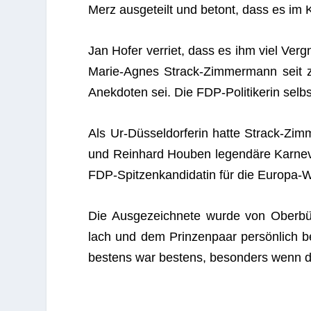
Merz aus­ge­teilt und betont, dass es im Ka
Jan Hofer ver­riet, dass es ihm viel Ver­gn
Marie-Agnes Strack-Zim­mer­mann seit zwö
Anek­do­ten sei. Die FDP-Poli­ti­ke­rin sel
Als Ur-Düs­sel­dor­fe­rin hatte Strack-Zim­
und Rein­hard Hou­ben legen­däre Kar­ne­val
FDP-Spit­zen­kan­di­da­tin für die Europa-
Die Aus­ge­zeich­nete wurde von Ober­bür­g
lach und dem Prin­zen­paar per­sön­lich b
bes­tens war bes­tens, beson­ders wenn 