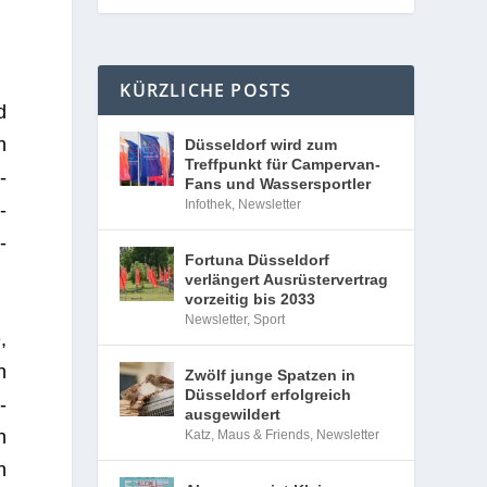
KÜRZLICHE POSTS
d
n
Düsseldorf wird zum
Treffpunkt für Campervan-
-
Fans und Wassersportler
Infothek
,
Newsletter
­
-
Fortuna Düsseldorf
verlängert Ausrüstervertrag
vorzeitig bis 2033
Newsletter
,
Sport
,
n
Zwölf junge Spatzen in
Düsseldorf erfolgreich
­
ausgewildert
n
Katz, Maus & Friends
,
Newsletter
h