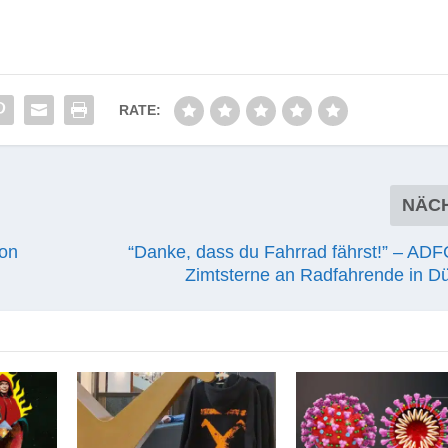
RATE:
NÄC
von
“Danke, dass du Fahrrad fährst!” – ADFC
Zimtsterne an Radfahrende in Dü