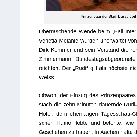
Prin­zen­paar der Stadt Düs­sel­dor
Über­ra­schende Wende beim „Ball Inter­n
Vene­tia Mela­nie wur­den uner­war­tet von
Dirk Kem­mer und sein Vor­stand die re
Zim­mer­mann, Bun­des­tags­ab­ge­ord­nete
reich­ten. Der „Rudi“ gilt als höchste nich
Weiss.
Obwohl der Ein­zug des Prin­zen­paa­res z
stach die zehn Minu­ten dau­ernde Rudi-V
Hofer, dem ehe­ma­li­gen Tages­schau-Che
schen Humor lobte und betonte, wie wich­
Gesche­hen zu haben. In Aachen hatte di