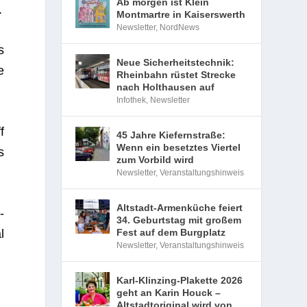
Ab morgen ist Klein
.
Montmartre in Kaiserswerth
Newsletter
,
NordNews
s
Neue Sicherheitstechnik:
e
Rheinbahn rüstet Strecke
nach Holthausen auf
Infothek
,
Newsletter
f
45 Jahre Kiefernstraße:
Wenn ein besetztes Viertel
s
zum Vorbild wird
Newsletter
,
Veranstaltungshinweis
Altstadt-Armenküche feiert
­
34. Geburtstag mit großem
l
Fest auf dem Burgplatz
Newsletter
,
Veranstaltungshinweis
Karl-Klinzing-Plakette 2026
geht an Karin Houck –
Altstadtoriginal wird von