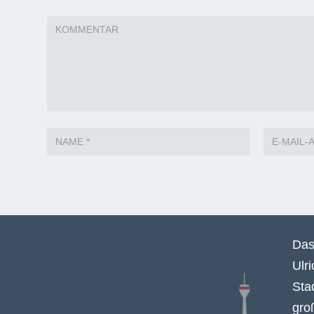
Das
Ulr
Sta
gro