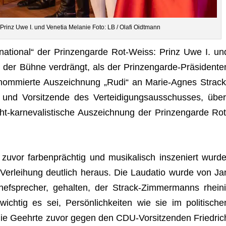
f Prinz Uwe I. und Vene­tia Mela­nie Foto: LB / Olafi Oidtmann
a­tio­nal“ der Prin­zen­garde Rot-Weiss: Prinz Uwe I. un
 der Bühne ver­drängt, als der Prin­zen­garde-Prä­si­den­te
nom­mierte Aus­zeich­nung „Rudi“ an Marie-Agnes Strack
 und Vor­sit­zende des Ver­tei­di­gungs­aus­schus­ses, über
t-kar­ne­va­lis­ti­sche Aus­zeich­nung der Prin­zen­garde Rot
uvor far­ben­präch­tig und musi­ka­lisch insze­niert wurde
er­lei­hung deut­lich her­aus. Die Lau­da­tio wurde von Ja
f­spre­cher, gehal­ten, der Strack-Zim­mer­manns rhei­ni
tig es sei, Per­sön­lich­kei­ten wie sie im poli­ti­sche
e Geehrte zuvor gegen den CDU-Vor­sit­zen­den Fried­ric