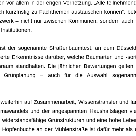
ten vor allem in der engen Ver­net­zung. „Alle teil­neh­men­
ch kurz­fris­tig zu Fach­the­men aus­tau­schen kön­nen“, bet
tz­werk – nicht nur zwi­schen Kom­mu­nen, son­dern auch 
 Institutionen.
es ist der soge­nannte Stra­ßen­baum­test, an dem Düs­sel­d
­dierte Erkennt­nisse dar­über, wel­che Baum­ar­ten und ‑sor­
raum stand­hal­ten. Die jähr­li­chen Bewer­tun­gen gel­ten 
len Grün­pla­nung – auch für die Aus­wahl soge­nann­
wei­ter­hin auf Zusam­men­ar­beit, Wis­sens­trans­fer und la
i­ma­wan­dels und der ange­spann­ten Haus­halts­la­gen vie­
ider­stands­fä­hige Grün­struk­tu­ren und eine hohe Lebe
Die Hop­fen­bu­che an der Müh­len­straße ist dafür mehr als 