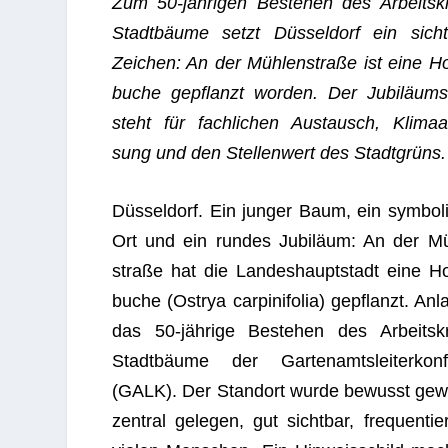
Zum 50-jäh­ri­gen Bestehen des Arbeits­kr
Stadt­bäume setzt Düs­sel­dorf ein sicht­
Zei­chen: An der Müh­len­straße ist eine Ho
bu­che gepflanzt wor­den. Der Jubi­lä­um
steht für fach­li­chen Aus­tausch, Kli­ma­a
sung und den Stel­len­wert des Stadtgrüns.
Düs­sel­dorf. Ein jun­ger Baum, ein sym­bo­li
Ort und ein run­des Jubi­läum: An der Mü
straße hat die Lan­des­haupt­stadt eine Ho
bu­che (Ost­rya car­pi­ni­fo­lia) gepflanzt. Anl
das 50-jäh­rige Bestehen des Arbeits­kr
Stadt­bäume der Gar­ten­amts­lei­ter­kon­f
(GALK). Der Stand­ort wurde bewusst gew
zen­tral gele­gen, gut sicht­bar, fre­quen­ti