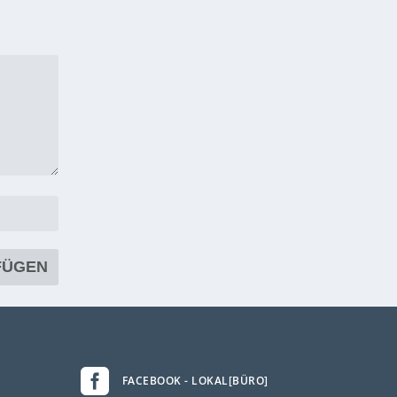

FACEBOOK - LOKAL[BÜRO]