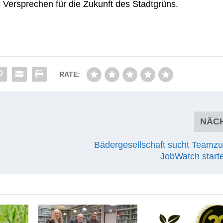
es Ver­spre­chen für die Zukunft des Stadtgrüns.
RATE:
NÄC
Bädergesellschaft sucht Teamz
JobWatch starte