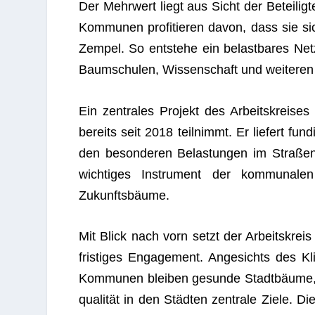
Der Mehr­wert liegt aus Sicht der Betei­lig­
Kom­mu­nen pro­fi­tie­ren davon, dass sie si
Zem­pel. So ent­stehe ein belast­ba­res Ne
Baum­schu­len, Wis­sen­schaft und wei­te­ren
Ein zen­tra­les Pro­jekt des Arbeits­krei­s
bereits seit 2018 teil­nimmt. Er lie­fert fun
den beson­de­ren Belas­tun­gen im Stra­ßen­
wich­ti­ges Instru­ment der kom­mu­na­
Zukunftsbäume.
Mit Blick nach vorn setzt der Arbeits­kreis 
fris­ti­ges Enga­ge­ment. Ange­sichts des Kl
Kom­mu­nen blei­ben gesunde Stadt­bäume, w
qua­li­tät in den Städ­ten zen­trale Ziele. 