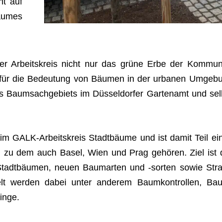
ht auf
u­mes
at der Arbeits­kreis nicht nur das grüne Erbe der Kom­mu­
 für die Bedeu­tung von Bäu­men in der urba­nen Umge­b
s Baum­sach­ge­biets im Düs­sel­dor­fer Gar­ten­amt und sel
iv im GALK-Arbeits­kreis Stadt­bäume und ist damit Teil ei
n, zu dem auch Basel, Wien und Prag gehö­ren. Ziel ist 
n Stadt­bäu­men, neuen Baum­ar­ten und ‑sor­ten sowie Stra­
n­delt wer­den dabei unter ande­rem Baum­kon­trol­len, Ba
linge.