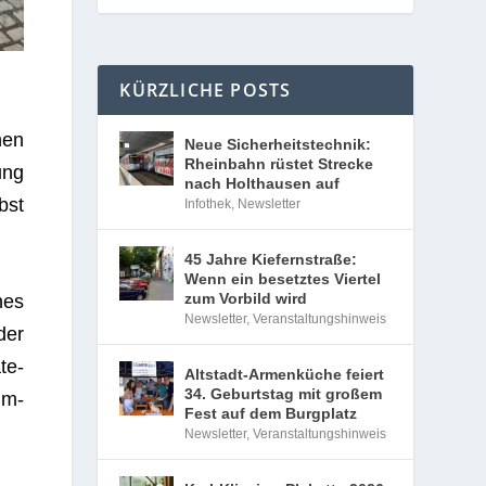
KÜRZLICHE POSTS
nen
Neue Sicherheitstechnik:
Rheinbahn rüstet Strecke
ung
nach Holthausen auf
bst
Infothek
,
Newsletter
45 Jahre Kiefernstraße:
Wenn ein besetztes Viertel
zum Vorbild wird
nes
Newsletter
,
Veranstaltungshinweis
der
te­
Altstadt-Armenküche feiert
34. Geburtstag mit großem
um­
Fest auf dem Burgplatz
Newsletter
,
Veranstaltungshinweis