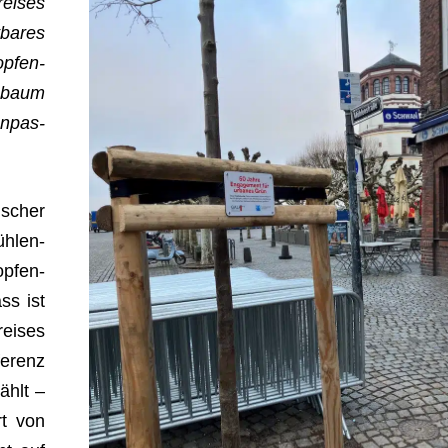
ei­ses
ba­res
p­fen­
s­baum
n­pas­
­scher
h­len­
p­fen­
ass ist
ei­ses
e­renz
ählt –
ert von