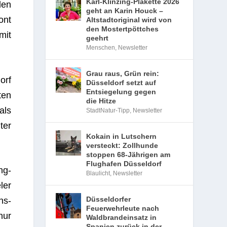
Karl-Klinzing-Plakette 2026
den
geht an Karin Houck –
ont
Altstadtoriginal wird von
den Mostertpöttches
mit
geehrt
Menschen
,
Newsletter
Grau raus, Grün rein:
orf
Düsseldorf setzt auf
Entsiegelung gegen
ten
die Hitze
als
StadtNatur-Tipp
,
Newsletter
ter
Kokain in Lutschern
versteckt: Zollhunde
stoppen 68-Jährigen am
Flughafen Düsseldorf
ng­
Blaulicht
,
Newsletter
ler
Düsseldorfer
ns­
Feuerwehrleute nach
nur
Waldbrandeinsatz in
Spanien zurück in der