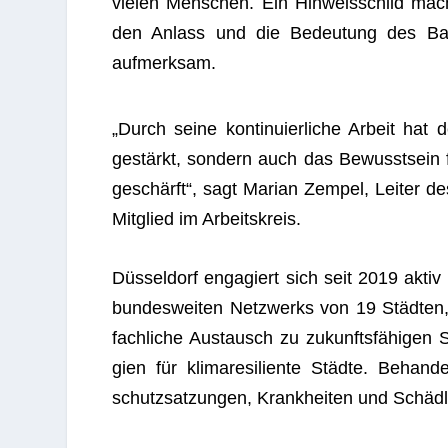
vie­len Men­schen. Ein Hin­weis­schild mac
den Anlass und die Bedeu­tung des Ba
aufmerksam.
„Durch seine kon­ti­nu­ier­li­che Arbeit h
gestärkt, son­dern auch das Bewusst­sein
geschärft“, sagt Marian Zem­pel, Lei­ter de
Mit­glied im Arbeitskreis.
Düs­sel­dorf enga­giert sich seit 2019 akt
bun­des­wei­ten Netz­werks von 19 Städ­te
fach­li­che Aus­tausch zu zukunfts­fä­hi­ge
gien für kli­ma­re­si­li­ente Städte. Beha
schutz­sat­zun­gen, Krank­hei­ten und Schäd