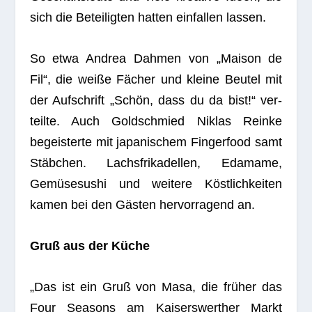
sich die Betei­lig­ten hat­ten ein­fal­len lassen.
So etwa Andrea Dah­men von „Mai­son de
Fil“, die weiße Fächer und kleine Beu­tel mit
der Auf­schrift „Schön, dass du da bist!“ ver­
teilte. Auch Gold­schmied Niklas Reinke
begeis­terte mit japa­ni­schem Fin­ger­food samt
Stäb­chen. Lachs­fri­ka­del­len, Eda­mame,
Gemü­se­su­shi und wei­tere Köst­lich­kei­ten
kamen bei den Gäs­ten her­vor­ra­gend an.
Gruß aus der Küche
„Das ist ein Gruß von Masa, die frü­her das
Four Sea­sons am Kai­sers­wert­her Markt