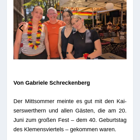
Von Gabriele Schreckenberg
Der Mitt­som­mer meinte es gut mit den Kai­
sers­wert­hern und allen Gäs­ten, die am 20.
Juni zum gro­ßen Fest – dem 40. Geburts­tag
des Kle­mens­vier­tels – gekom­men waren.