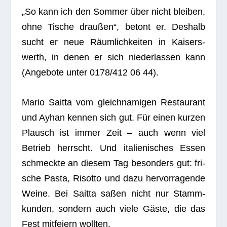
„So kann ich den Som­mer über nicht blei­ben,
ohne Tische drau­ßen“, betont er. Des­halb
sucht er neue Räum­lich­kei­ten in Kai­sers­
werth, in denen er sich nie­der­las­sen kann
(Ange­bote unter 0178/412 06 44).
Mario Saitta vom gleich­na­mi­gen Restau­rant
und Ayhan ken­nen sich gut. Für einen kur­zen
Plausch ist immer Zeit – auch wenn viel
Betrieb herrscht. Und ita­lie­ni­sches Essen
schmeckte an die­sem Tag beson­ders gut: fri­
sche Pasta, Risotto und dazu her­vor­ra­gende
Weine. Bei Saitta saßen nicht nur Stamm­
kun­den, son­dern auch viele Gäste, die das
Fest mit­fei­ern wollten.