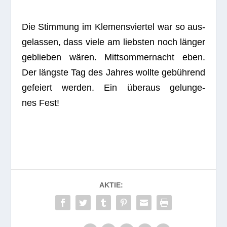
Die Stim­mung im Kle­mens­vier­tel war so aus­
ge­las­sen, dass viele am liebs­ten noch län­ger
geblie­ben wären. Mitt­som­mer­nacht eben.
Der längste Tag des Jah­res wollte gebüh­rend
gefei­ert wer­den. Ein über­aus gelun­ge­
nes Fest!
AKTIE: