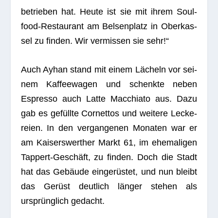
betrie­ben hat. Heute ist sie mit ihrem Soul­
food-Restau­rant am Bel­sen­platz in Ober­kas­
sel zu fin­den. Wir ver­mis­sen sie sehr!“
Auch Ayhan stand mit einem Lächeln vor sei­
nem Kaf­fee­wa­gen und schenkte neben
Espresso auch Latte Mac­chiato aus. Dazu
gab es gefüllte Cor­net­tos und wei­tere Lecke­
reien. In den ver­gan­ge­nen Mona­ten war er
am Kai­sers­wert­her Markt 61, im ehe­ma­li­gen
Tap­pert-Geschäft, zu fin­den. Doch die Stadt
hat das Gebäude ein­ge­rüs­tet, und nun bleibt
das Gerüst deut­lich län­ger ste­hen als
ursprüng­lich gedacht.