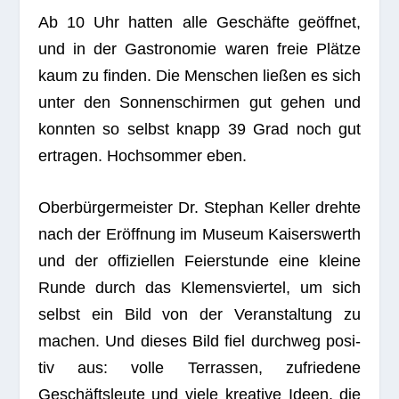
Ab 10 Uhr hat­ten alle Geschäfte geöff­net,
und in der Gas­tro­no­mie waren freie Plätze
kaum zu fin­den. Die Men­schen lie­ßen es sich
unter den Son­nen­schir­men gut gehen und
konn­ten so selbst knapp 39 Grad noch gut
ertra­gen. Hoch­som­mer eben.
Ober­bür­ger­meis­ter Dr. Ste­phan Kel­ler drehte
nach der Eröff­nung im Museum Kai­sers­werth
und der offi­zi­el­len Fei­er­stunde eine kleine
Runde durch das Kle­mens­vier­tel, um sich
selbst ein Bild von der Ver­an­stal­tung zu
machen. Und die­ses Bild fiel durch­weg posi­
tiv aus: volle Ter­ras­sen, zufrie­dene
Geschäfts­leute und viele krea­tive Ideen, die