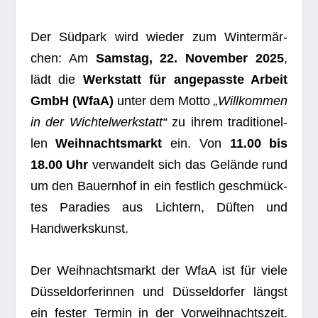
Der Süd­park wird wie­der zum Win­ter­mär­
chen: Am
Sams­tag, 22. Novem­ber 2025
,
lädt die
Werk­statt für ange­passte Arbeit
GmbH (WfaA)
unter dem Motto
„Will­kom­men
in der Wich­tel­werk­statt“
zu ihrem tra­di­tio­nel­
len
Weih­nachts­markt
ein. Von
11.00 bis
18.00 Uhr
ver­wan­delt sich das Gelände rund
um den Bau­ern­hof in ein fest­lich geschmück­
tes Para­dies aus Lich­tern, Düf­ten und
Handwerkskunst.
Der Weih­nachts­markt der WfaA ist für viele
Düs­sel­dor­fe­rin­nen und Düs­sel­dor­fer längst
ein fes­ter Ter­min in der Vor­weih­nachts­zeit.