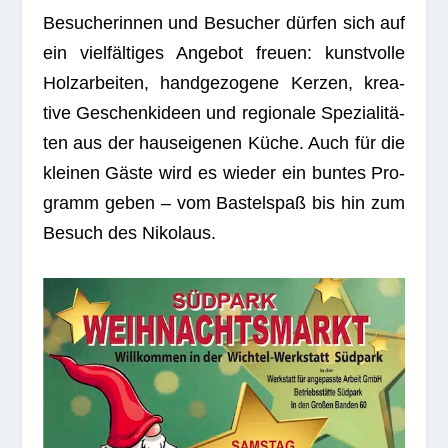
Besu­che­rin­nen und Besu­cher dür­fen sich auf
ein viel­fäl­ti­ges Ange­bot freuen: kunst­volle
Holz­ar­bei­ten, hand­ge­zo­gene Ker­zen, krea­
tive Geschenk­ideen und regio­nale Spe­zia­li­tä­
ten aus der haus­ei­ge­nen Küche. Auch für die
klei­nen Gäste wird es wie­der ein bun­tes Pro­
gramm geben – vom Bas­tel­spaß bis hin zum
Besuch des Nikolaus.