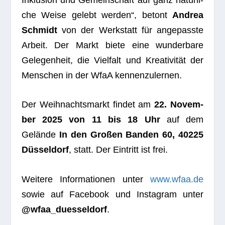
che Weise gelebt wer­den“, betont
Andrea
Schmidt
von der Werk­statt für ange­passte
Arbeit. Der Markt biete eine wun­der­bare
Gele­gen­heit, die Viel­falt und Krea­ti­vi­tät der
Men­schen in der WfaA kennenzulernen.
Der Weih­nachts­markt fin­det am
22. Novem­
ber 2025 von 11 bis 18 Uhr
auf dem
Gelände
In den Gro­ßen Ban­den 60, 40225
Düs­sel­dorf
, statt. Der Ein­tritt ist frei.
Wei­tere Infor­ma­tio­nen unter
www.wfaa.de
sowie auf Face­book und Insta­gram unter
@wfaa_duesseldorf
.