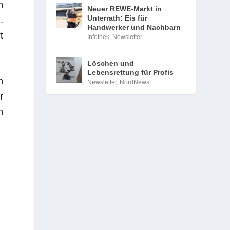
m
Neuer REWE-Markt in
Unterrath: Eis für
.
Handwerker und Nachbarn
t
Infothek
,
Newsletter
Löschen und
Lebensrettung für Profis
m
Newsletter
,
NordNews
r
h