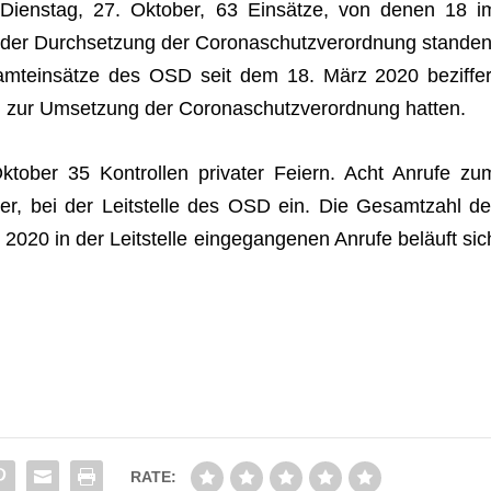
Diens­tag, 27. Okto­ber, 63 Ein­sätze, von denen 18 i
r Durch­set­zung der Coro­naschutz­ver­ord­nung stan­den
esamt­ein­sätze des OSD seit dem 18. März 2020 bezif­fer
zur Umset­zung der Coro­naschutz­ver­ord­nung hatten.
to­ber 35 Kon­trol­len pri­va­ter Fei­ern. Acht Anrufe zu
er, bei der Leit­stelle des OSD ein. Die Gesamt­zahl de
0 in der Leit­stelle ein­ge­gan­ge­nen Anrufe beläuft sic
RATE: