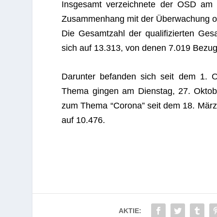
Ins­ge­samt ver­zeich­nete der OSD am 
Zusam­men­hang mit der Über­wa­chung ode
Die Gesamt­zahl der qua­li­fi­zier­ten G
sich auf 13.313, von denen 7.019 Bezug 
Dar­un­ter befan­den sich seit dem 1. Ok
Thema gin­gen am Diens­tag, 27. Okto­b
zum Thema “Corona” seit dem 18. März 202
auf 10.476.
AKTIE: