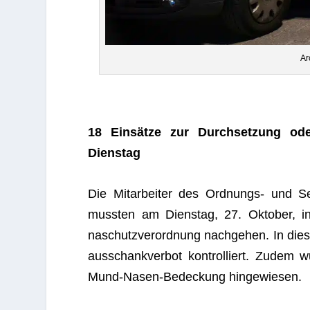
Ar
18 Ein­sätze zur Durch­set­zung od
Dienstag
Die Mit­ar­bei­ter des Ord­nungs- und Se
muss­ten am Diens­tag, 27. Okto­ber, i
naschutz­ver­ord­nung nach­ge­hen. In die
aus­schank­ver­bot kon­trol­liert. Zude
Mund-Nasen-Bede­ckung hingewiesen.