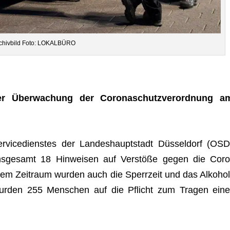
chiv­bild Foto: LOKALBÜRO
er Über­wa­chung der Coro­naschutz­ver­ord­nung a
r­vice­diens­tes der Lan­des­haupt­stadt Düs­sel­dorf (OSD
ns­ge­samt 18 Hin­wei­sen auf Ver­stöße gegen die Coro
­sem Zeit­raum wur­den auch die Sperr­zeit und das Alko­hol
m wur­den 255 Men­schen auf die Pflicht zum Tra­gen eine