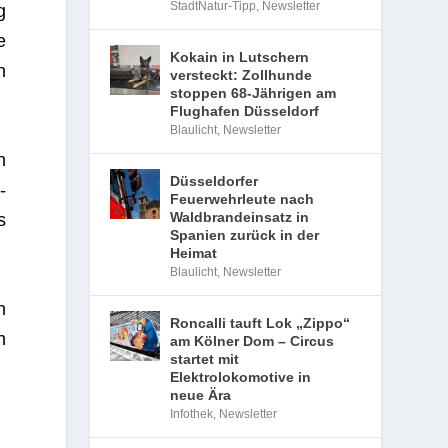
StadtNatur-Tipp
,
Newsletter
g
e
Kokain in Lutschern
n
versteckt: Zollhunde
stoppen 68-Jährigen am
Flughafen Düsseldorf
Blaulicht
,
Newsletter
n
Düsseldorfer
­
Feuerwehrleute nach
Waldbrandeinsatz in
s
Spanien zurück in der
Heimat
Blaulicht
,
Newsletter
n
Roncalli tauft Lok „Zippo“
n
am Kölner Dom – Circus
startet mit
Elektrolokomotive in
neue Ära
Infothek
,
Newsletter