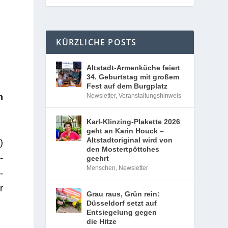
KÜRZLICHE POSTS
Altstadt-Armenküche feiert
34. Geburtstag mit großem
Fest auf dem Burgplatz
Newsletter
,
Veranstaltungshinweis
m
Karl-Klinzing-Plakette 2026
geht an Karin Houck –
Altstadtoriginal wird von
)
den Mostertpöttches
­
geehrt
Menschen
,
Newsletter
­
r
Grau raus, Grün rein:
Düsseldorf setzt auf
Entsiegelung gegen
die Hitze