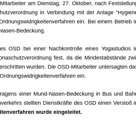
it­ar­bei­ter am Diens­tag, 27. Okto­ber, nach Fest­stel­lun
hutz­ver­ord­nung in Ver­bin­dung mit der Anlage “Hygien
Ord­nungs­wid­rig­kei­ten­ver­fah­ren ein. Bei einem Betrieb i
und-Nasen-Bedeckung.
 des OSD bei einer Nach­kon­trolle eines Yoga­stu­dios i
­naschutz­ver­ord­nung fest, da die Min­dest­ab­stände zwi
r­schrit­ten wur­den. Die OSD-Mit­ar­bei­ter unter­sag­ten da
rd­nungs­wid­rig­kei­ten­ver­fah­ren ein.
s Tra­gens einer Mund-Nasen-Bede­ckung in Bus und Bah
­ver­kehrs stell­ten Dienst­kräfte des OSD einen Ver­stoß i
i­ten­ver­fah­ren wurde eingeleitet.