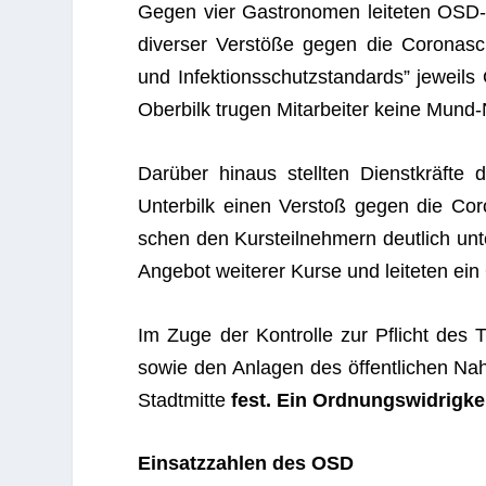
Gegen vier Gas­tro­no­men lei­te­ten OSD-M
diver­ser Ver­stöße gegen die Coro­nasc
und Infek­ti­ons­schutz­stan­dards” jeweils 
Ober­bilk tru­gen Mit­ar­bei­ter keine M
Dar­über hin­aus stell­ten Dienst­kräfte
Unter­bilk einen Ver­stoß gegen die Coro
schen den Kurs­teil­neh­mern deut­lich unte
Ange­bot wei­te­rer Kurse und lei­te­ten ein O
Im Zuge der Kon­trolle zur Pflicht de
sowie den Anla­gen des öffent­li­chen Nah
Stadt­mitte
fest. Ein Ord­nungs­wid­rig­ke
Ein­satz­zah­len des OSD