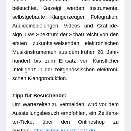
beleuch­tet. Gezeigt wer­den Instru­mente,
selbst­ge­baute Klang­er­zeu­ger, Foto­gra­fien,
Audio­ein­spie­lun­gen, Videos und Gra­fik­de­
sign. Das Spek­trum der Schau reicht von den
ers­ten zukunfts-wei­sen­den elek­tro­ni­schen
Musik­in­stru­men­ten aus dem frü­hen 20. Jahr­
hun­dert bis zum Ein­satz von Künst­li­cher
Intel­li­genz in der zeit­ge­nös­si­schen elek­tro­ni­
schen Klangproduktion.
Tipp für Besuchende:
Um War­te­zei­ten zu ver­mei­den, wird vor dem
Aus­stel­lungs­be­such emp­foh­len, ein Zeit­fens­
ter-Ticket über den Online­shop zu
buchen:
https://shop.kunstpalast.de/