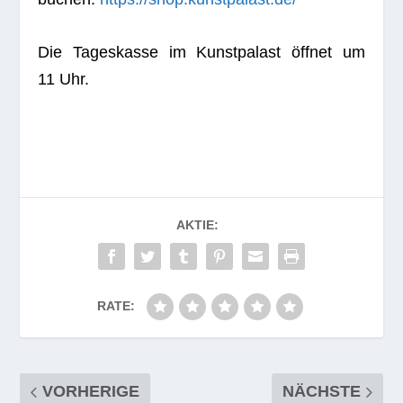
Die Tages­kasse im Kunst­pa­last öff­net um
11 Uhr.
AKTIE:
RATE:
VORHERIGE
NÄCHSTE