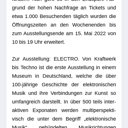
grund der hohen Nach­frage an Tickets und
etwa 1.000 Besu­chen­den täg­lich wur­den die
Öff­nungs­zei­ten an den Wochen­en­den bis
zum Aus­stel­lungs­ende am 15. Mai 2022 von
10 bis 19 Uhr erweitert.
Zur Aus­stel­lung: ELECTRO. Von Kraft­werk
bis Techno ist die erste Aus­stel­lung in einem
Museum in Deutsch­land, wel­che die über
100-jäh­rige Geschichte der elek­tro­ni­schen
Musik und ihre Ver­bin­dun­gen zur Kunst so
umfang­reich dar­stellt. In über 500 teils inter­
ak­ti­ven Expo­na­ten wer­den mul­ti­per­spek­ti­
visch die unter dem Begriff „elek­tro­ni­sche
Musik“ gebün­del­ten Musik­rich­tun­gen