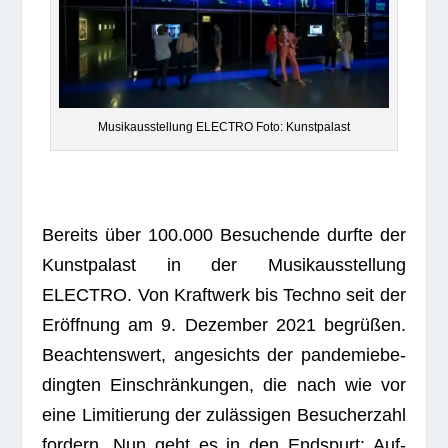
Musik­aus­stel­lung ELECTRO Foto: Kunstpalast
Bereits über 100.000 Besu­chende durfte der
Kunst­pa­last in der Musik­aus­stel­lung
ELECTRO. Von Kraft­werk bis Techno seit der
Eröff­nung am 9. Dezem­ber 2021 begrü­ßen.
Beach­tens­wert, ange­sichts der pan­de­mie­be­
ding­ten Ein­schrän­kun­gen, die nach wie vor
eine Limi­tie­rung der zuläs­si­gen Besu­cher­zahl
for­dern. Nun geht es in den End­spurt: Auf­