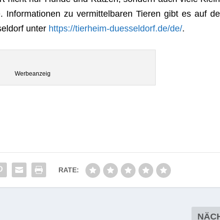
for­ma­tio­nen zu ver­mit­tel­ba­ren Tie­ren gibt es auf de
sel­dorf unter
https://tierheim-duesseldorf.de/de/
.
Wer­be­an­zeig
RATE:
NÄC