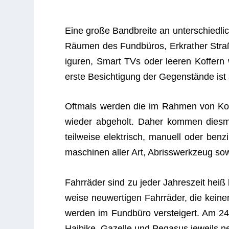
Eine große Band­breite an unter­schied­li
Räu­men des Fund­bü­ros, Erkra­ther Stra
i­gu­ren, Smart TVs oder lee­ren Kof­fern 
erste Besich­ti­gung der Gegen­stände is
Oft­mals wer­den die im Rah­men von Kon­tr
wie­der abge­holt. Daher kom­men dies­ma
teil­weise elek­trisch, manu­ell oder ben­z
ma­schi­nen aller Art, Abriss­werk­zeug so
Fahr­rä­der sind zu jeder Jah­res­zeit heiß 
weise neu­wer­ti­gen Fahr­rä­der, die kei­n
wer­den im Fund­büro ver­stei­gert. Am 2
Hai­bike, Gazelle und Pega­sus jeweils n