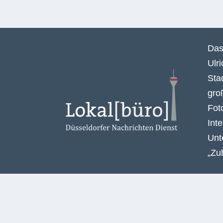
Das
Ulr
Sta
gro
Fot
Int
Unt
„Zu