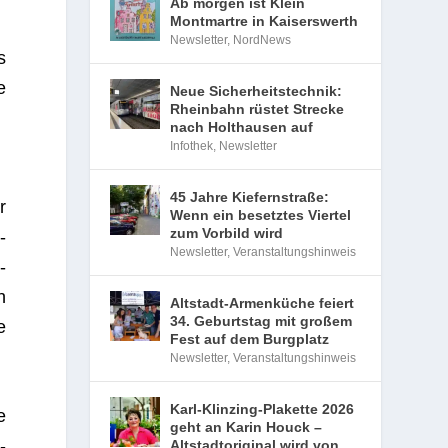
Ab morgen ist Klein
Montmartre in Kaiserswerth
Newsletter
,
NordNews
s
e
Neue Sicherheitstechnik:
Rheinbahn rüstet Strecke
nach Holthausen auf
Infothek
,
Newsletter
45 Jahre Kiefernstraße:
r
Wenn ein besetztes Viertel
zum Vorbild wird
­
Newsletter
,
Veranstaltungshinweis
­
h
Altstadt-Armenküche feiert
34. Geburtstag mit großem
e
Fest auf dem Burgplatz
Newsletter
,
Veranstaltungshinweis
Karl-Klinzing-Plakette 2026
e
geht an Karin Houck –
­
Altstadtoriginal wird von