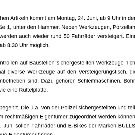
­chen Arti­keln kommt am Mon­tag, 24. Juni, ab 9 Uhr in de
ße 1, unter den Ham­mer. Neben Werk­zeu­gen, Por­zel­lan­
wer­den auch wie­der rund 50 Fahr­rä­der ver­stei­gert. Ein
t ab 8.30 Uhr möglich.
ol­len auf Bau­stel­len sicher­ge­stell­ten Werk­zeuge nich
l diverse Werk­zeuge auf den Ver­stei­ge­rungs­tisch, di
in­be­trie­ben sind. Dazu gehö­ren Schleif­ma­schi­nen, Bohr
wie eine Rüttelplatte.
begehrt. Die u.a. von der Poli­zei sicher­ge­stell­ten und teil
em recht­mä­ßi­gen Eigen­tü­mer zuge­ord­net wer­den kön­nen
4. Juni sol­len Fahr­rä­der und E‑Bikes der Mar­ken BULLS
eue Eigen­tü­mer finden.