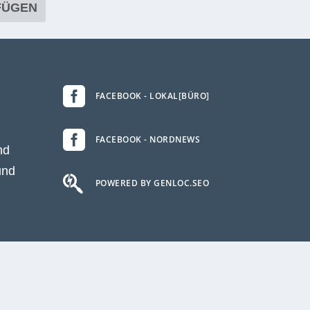

FACEBOOK - LOKAL[BÜRO]

FACEBOOK - NORDNEWS
nd
und

POWERED BY GENLOC.SEO