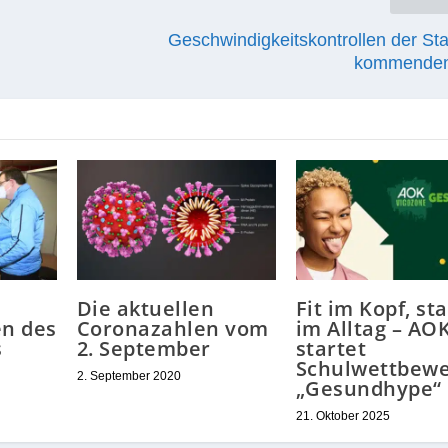
Geschwindigkeitskontrollen der Sta
kommende
Die aktuellen
Fit im Kopf, st
en des
Coronazahlen vom
im Alltag – AO
s
2. September
startet
Schulwettbew
2. September 2020
„Gesundhype“
21. Oktober 2025