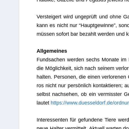
Ver­stei­gert wird unge­prüft und ohne Gar
kann es nicht nur “Haupt­ge­winne”, son­
müs­sen sofort bar bezahlt wer­den und 
All­ge­mei­nes
Fund­sa­chen wer­den sechs Monate im Fun
die Mög­lich­keit, sich nach sei­nem ver­lo
hal­ten. Per­so­nen, die einen ver­lo­re­ne
ros nicht nur per­sön­lich kon­tak­tie­ren;
selbst nach­se­hen, ob ein ver­miss­ter
lau­tet
https://www.duesseldorf.de/ordnu
Inter­es­sen­ten für gefun­dene Tiere wer­
neue Hal­ter ver­mit­telt. Aktu­ell war­ten