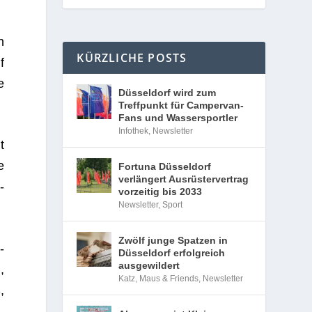
n
KÜRZLICHE POSTS
f
e
Düsseldorf wird zum
Treffpunkt für Campervan-
Fans und Wassersportler
Infothek
,
Newsletter
t
e
Fortuna Düsseldorf
verlängert Ausrüstervertrag
­
vorzeitig bis 2033
Newsletter
,
Sport
Zwölf junge Spatzen in
­
Düsseldorf erfolgreich
ausgewildert
,
Katz, Maus & Friends
,
Newsletter
,