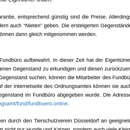
an­tie, ent­spre­chend güns­tig sind die Preise. Aller­ding
dern auch “Nie­ten” geben. Die erstei­ger­ten Gegen­ständ
kön­nen dann gleich mit­ge­nom­men werden.
d­büro auf­be­wahrt. In die­ser Zeit hat der Eigen­tü­me
­re­nen Gegen­stand zu erkun­di­gen und die­sen zurück­zu­er
n Gegen­stand suchen, kön­nen die Mit­ar­bei­ter des Fund­bü
 auf der Inter­net­seite des Ord­nungs­am­tes kön­nen sie auc
 Gegen­stand im Fund­büro abge­ge­ben wurde. Die Adress
ngsamt/fund/fundbuero-online
.
den durch den Tier­schutz­ver­ein Düs­sel­dorf an geeig­net
 dort nicht nur Hunde und Kat­zen, son­dern auch viele Klein