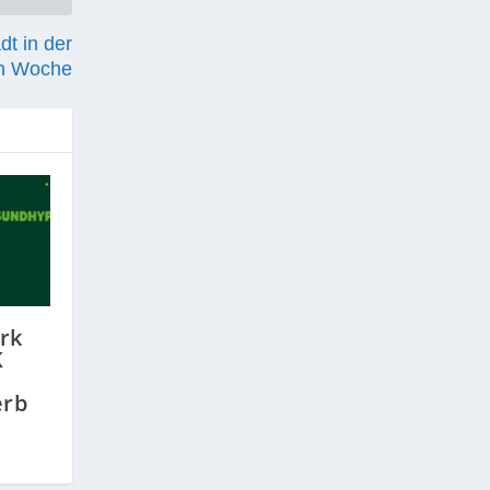
dt in der
n Woche
ark
K
erb