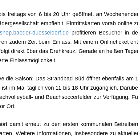
s bis frei­tags von 6 bis 20 Uhr geöff­net, an Wochen­en­de
r­ge­sell­schaft emp­fiehlt, Ein­tritts­kar­ten vorab online z
shop.baeder-duesseldorf.de
pro­fi­tie­ren Besu­cher in de
­ren zudem Zeit beim Ein­lass. Mit einem Online­ti­cket ent
folgt direkt über das Dreh­kreuz. Gerade an hei­ßen Tage
ierte Einlassmöglichkeit.
See die Sai­son: Das Strand­bad Süd öff­net eben­falls am 1
 ist im Mai täg­lich von 11 bis 18 Uhr zugäng­lich. Dar­übe
ch­vol­ley­ball- und Beach­soc­cer­fel­der zur Ver­fü­gung. Fü
vor Ort.
gehört damit erneut zu den ers­ten kom­mu­na­len Betrei­ber
r­ten. Wei­tere Infor­ma­tio­nen, ins­be­son­dere zu aktu­el­le