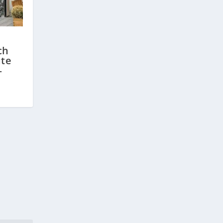
ch
te
—