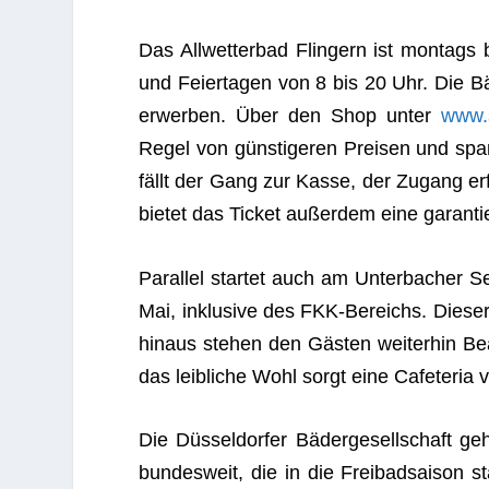
Das All­wet­ter­bad Flin­gern ist mon­tag
und Fei­er­ta­gen von 8 bis 20 Uhr. Die Bäde
erwer­ben. Über den Shop unter
www.
Regel von güns­ti­ge­ren Prei­sen und spa
fällt der Gang zur Kasse, der Zugang er
bie­tet das Ticket außer­dem eine garan­t
Par­al­lel star­tet auch am Unter­ba­cher 
Mai, inklu­sive des FKK-Bereichs. Die­ser
hin­aus ste­hen den Gäs­ten wei­ter­hin Bea
das leib­li­che Wohl sorgt eine Cafe­te­ria 
Die Düs­sel­dor­fer Bäder­ge­sell­schaft 
bun­des­weit, die in die Frei­bad­sai­son sta