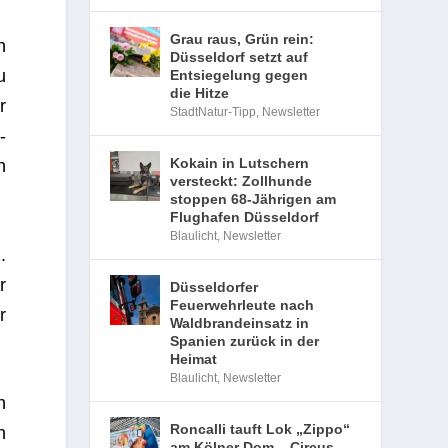
Grau raus, Grün rein:
n
Düsseldorf setzt auf
u
Entsiegelung gegen
die Hitze
r
StadtNatur-Tipp
,
Newsletter
­
Kokain in Lutschern
n
versteckt: Zollhunde
stoppen 68-Jährigen am
Flughafen Düsseldorf
Blaulicht
,
Newsletter
.
r
Düsseldorfer
Feuerwehrleute nach
r
Waldbrandeinsatz in
Spanien zurück in der
Heimat
Blaulicht
,
Newsletter
n
Roncalli tauft Lok „Zippo“
n
am Kölner Dom – Circus