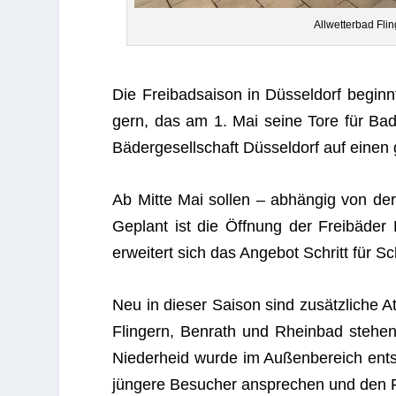
All­wet­ter­bad Fl
Die Frei­bad­sai­son in Düs­sel­dorf beginnt:
gern, das am 1. Mai seine Tore für Bade­
Bäder­ge­sell­schaft Düs­sel­dorf auf einen
Ab Mitte Mai sol­len – abhän­gig von der 
Geplant ist die Öff­nung der Frei­bä­de
erwei­tert sich das Ange­bot Schritt für Sc
Neu in die­ser Sai­son sind zusätz­li­che At
Flin­gern, Ben­rath und Rhein­bad ste­hen
Nie­der­heid wurde im Außen­be­reich ent­s
jün­gere Besu­cher anspre­chen und den Fr