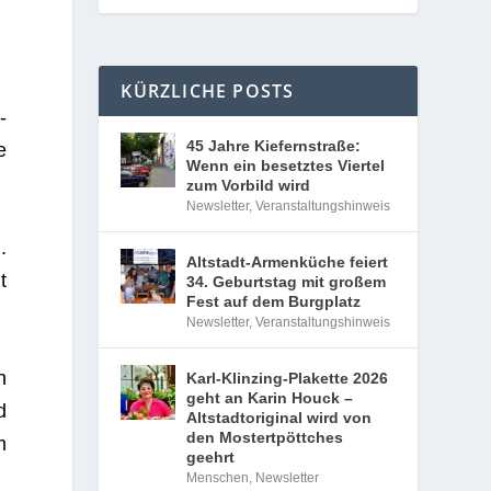
KÜRZLICHE POSTS
­
45 Jahre Kiefernstraße:
e
Wenn ein besetztes Viertel
zum Vorbild wird
Newsletter
,
Veranstaltungshinweis
.
Altstadt-Armenküche feiert
t
34. Geburtstag mit großem
Fest auf dem Burgplatz
Newsletter
,
Veranstaltungshinweis
n
Karl-Klinzing-Plakette 2026
geht an Karin Houck –
d
Altstadtoriginal wird von
den Mostertpöttches
m
geehrt
Menschen
,
Newsletter