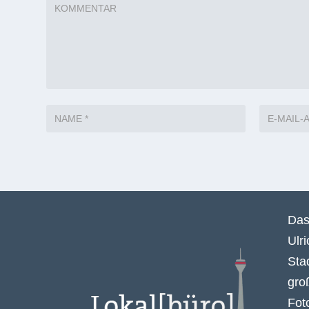
Das
Ulr
Sta
gro
Fot