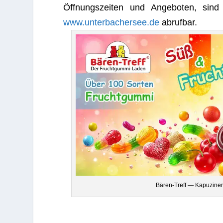
Öff­nungs­zei­ten und Ange­bo­ten, si
www.unterbachersee.de
abrufbar.
Bären-Treff — Kapu­zi­ner