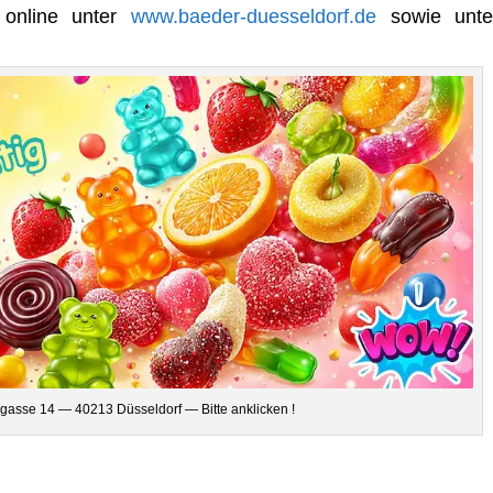
nd online unter
www.baeder-duesseldorf.de
sowie unte
­gasse 14 — 40213 Düs­sel­dorf — Bitte anklicken !