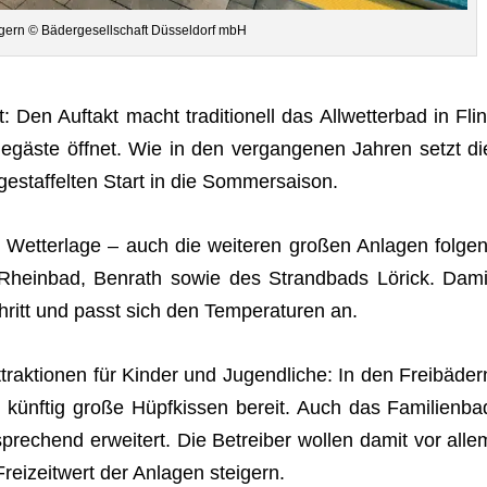
in­gern © Bäder­ge­sell­schaft Düs­sel­dorf mbH
 Den Auf­takt macht tra­di­tio­nell das All­wet­ter­bad in Flin
gäste öff­net. Wie in den ver­gan­ge­nen Jah­ren setzt di
 gestaf­fel­ten Start in die Sommersaison.
Wet­ter­lage – auch die wei­te­ren gro­ßen Anla­gen fol­gen
r Rhein­bad, Ben­rath sowie des Strand­bads Lörick. Dami
hritt und passt sich den Tem­pe­ra­tu­ren an.
trak­tio­nen für Kin­der und Jugend­li­che: In den Frei­bä­der
 künf­tig große Hüpf­kis­sen bereit. Auch das Fami­li­en­ba
pre­chend erwei­tert. Die Betrei­ber wol­len damit vor alle
ei­zeit­wert der Anla­gen steigern.