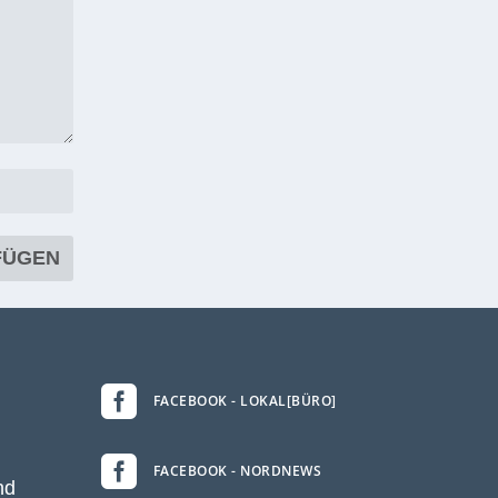

FACEBOOK - LOKAL[BÜRO]

FACEBOOK - NORDNEWS
nd