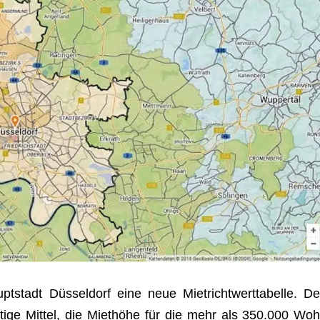
­stadt Düs­sel­dorf eine neue Miet­richt­wert­ta­belle. De
gül­tige Mit­tel, die Miet­höhe für die mehr als 350.000 Woh