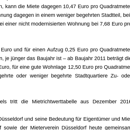
n, kann die Miete dage­gen 10,47 Euro pro Qua­drat­me­te
­nung dage­gen in einem weni­ger begehr­ten Stadt­teil, bei
bei einer nicht moder­ni­sier­ten Woh­nung bei 7,68 Euro pr
 Euro und für einen Auf­zug 0,25 Euro pro Qua­drat­me­te
an, je jün­ger das Bau­jahr ist – ab Bau­jahr 2011 beträgt di
 Euro, für eine gute Wohn­lage 12,50 Euro pro Qua­drat­me
ehrte oder weni­ger begehrte Stadt­quar­tiere Zu- ode
ls tritt die Miet­richt­wert­ta­belle aus Dezem­ber 201
Düs­sel­dorf und seine Bedeu­tung für Eigen­tü­mer und Mie
sowie der Mie­ter­ver­ein Düs­sel­dorf heute gemein­sa