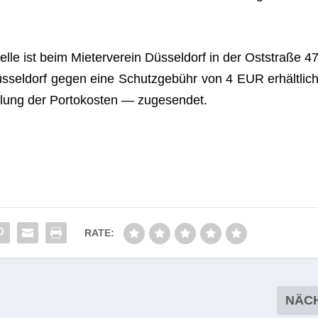
elle ist beim Mie­ter­ver­ein Düs­sel­dorf in der Ost­straße 47
­sel­dorf gegen eine Schutz­ge­bühr von 4 EUR erhält­lich
ung der Por­to­kos­ten — zugesendet.
RATE:
NÄC