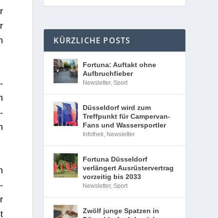
r
r
KÜRZLICHE POSTS
n
Fortuna: Auftakt ohne
Aufbruchfieber
­
Newsletter
,
Sport
h
Düsseldorf wird zum
­
Treffpunkt für Campervan-
Fans und Wassersportler
n
Infothek
,
Newsletter
Fortuna Düsseldorf
verlängert Ausrüstervertrag
n
vorzeitig bis 2033
­
Newsletter
,
Sport
r
Zwölf junge Spatzen in
t