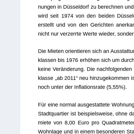
nun­gen in Düs­sel­dorf zu berech­nen und 
wird seit 1974 von den bei­den Düs­sel­dor
erstellt und von den Gerich­ten aner­kan
nicht nur ver­zerrte Werte wie­der, son­der
Die Mie­ten ori­en­tie­ren sich an Aus­stat­t
klas­sen bis 1976 erhö­hen sich um durch­
keine Ver­än­de­rung. Die nach­fol­gen­den
klasse „ab 2011“ neu hin­zu­ge­kom­men is
noch unter der Infla­ti­ons­rate (5,55%).
Für eine nor­mal aus­ge­stat­tete Woh­nung
Stadt­quar­tier ist bei­spiels­weise, ohne da
miete von 8,00 Euro pro Qua­drat­me­ter 
Wohn­lage und in einem beson­de­ren Stadt­