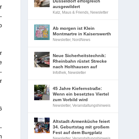
Düsseldorf erfolgreich
r
ausgewildert
Katz, Maus & Friends
,
Newsletter
­
o
Ab morgen ist Klein
Montmartre in Kaiserswerth
Newsletter
,
NordNews
r
Neue Sicherheitstechnik:
Rheinbahn rüstet Strecke
e
nach Holthausen auf
­
Infothek
,
Newsletter
r
45 Jahre Kiefernstraße:
Wenn ein besetztes Viertel
zum Vorbild wird
Newsletter
,
Veranstaltungshinweis
6
Altstadt-Armenküche feiert
­
34. Geburtstag mit großem
Fest auf dem Burgplatz
m
Newsletter
,
Veranstaltungshinweis