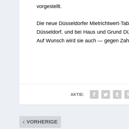
vorgestellt.
Die neue Düs­sel­dor­fer Miet­richt­wert-Tab
Düs­sel­dorf, und bei Haus und Grund Düs
Auf Wunsch wird sie auch — gegen Zah­l
AKTIE:
VORHERIGE