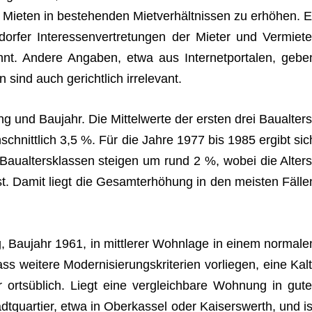
Mie­ten in bestehen­den Miet­ver­hält­nis­sen zu erhö­hen. E
­fer Inter­es­sen­ver­tre­tun­gen der Mie­ter und Ver­mie­te
nt. Andere Anga­ben, etwa aus Inter­net­por­ta­len, gebe
n sind auch gericht­lich irrelevant.
ung und Bau­jahr. Die Mit­tel­werte der ers­ten drei Bau­al­ters
schnitt­lich 3,5 %. Für die Jahre 1977 bis 1985 ergibt sic
 Bau­al­ters­klas­sen stei­gen um rund 2 %, wobei die Alters
t. Damit liegt die Gesamt­erhö­hung in den meis­ten Fäl­le
, Bau­jahr 1961, in mitt­le­rer Wohn­lage in einem nor­ma­le
ss wei­tere Moder­ni­sie­rungs­kri­te­rien vor­lie­gen, eine Kalt
orts­üb­lich. Liegt eine ver­gleich­bare Woh­nung in gute
quar­tier, etwa in Ober­kas­sel oder Kai­sers­werth, und is