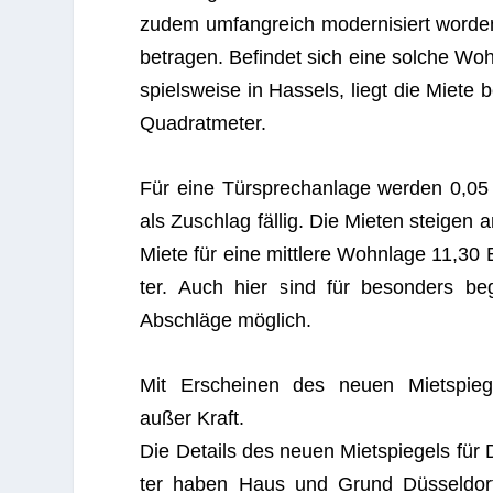
zudem umfang­reich moder­ni­siert wor­de
betra­gen. Befin­det sich eine sol­che Woh
spiels­weise in Has­sels, liegt die Miete 
Quadratmeter.
Für eine Tür­sprech­an­lage wer­den 0,05
als Zuschlag fäl­lig. Die Mie­ten stei­gen 
Miete für eine mitt­lere Wohn­lage 11,30
ter. Auch hier sind für beson­ders beg
Abschläge möglich.
Mit Erschei­nen des neuen Miet­spie­ge
außer Kraft.
Die Details des neuen Miet­spie­gels für 
ter haben Haus und Grund Düs­sel­dorf 