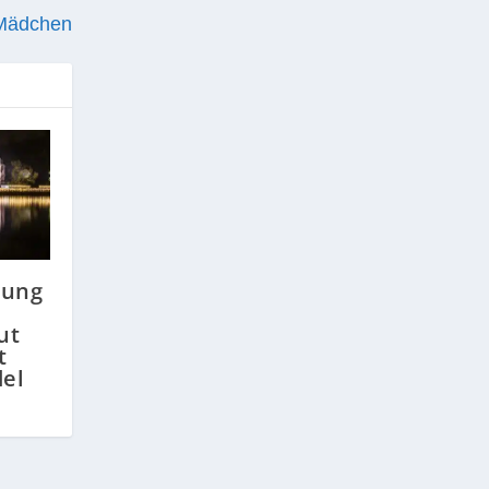
 Mädchen
lung
ut
t
el