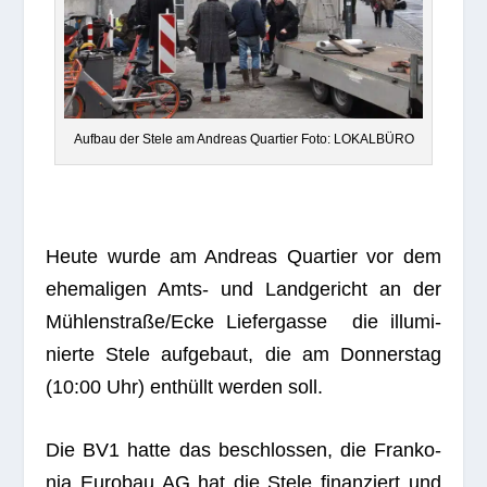
Auf­bau der Stele am Andreas Quar­tier Foto: LOKALBÜRO
Heute wurde am Andreas Quar­tier vor dem
ehe­ma­li­gen Amts- und Land­ge­richt an der
Mühlenstraße/Ecke Lie­fer­gasse die illu­mi­
nierte Stele auf­ge­baut, die am Don­ners­tag
(10:00 Uhr) ent­hüllt wer­den soll.
Die BV1 hatte das beschlos­sen, die Fran­ko­
nia Euro­bau AG hat die Stele finan­ziert und