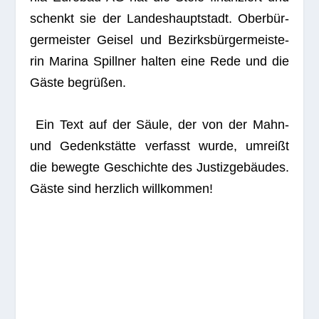
schenkt sie der Lan­des­haupt­stadt. Ober­bür­
ger­meis­ter Gei­sel und Bezirks­bür­ger­meis­te­
rin Marina Spill­ner hal­ten eine Rede und die
Gäste begrüßen.
Ein Text auf der Säule, der von der Mahn-
und Gedenk­stätte ver­fasst wurde, umreißt
die bewegte Geschichte des Jus­tiz­ge­bäu­des.
Gäste sind herz­lich willkommen!