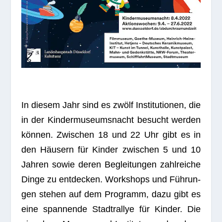
In die­sem Jahr sind es zwölf Insti­tu­tio­nen, die
in der Kin­der­mu­se­ums­nacht besucht wer­den
kön­nen. Zwi­schen 18 und 22 Uhr gibt es in
den Häu­sern für Kin­der zwi­schen 5 und 10
Jah­ren sowie deren Beglei­tun­gen zahl­rei­che
Dinge zu ent­de­cken. Work­shops und Füh­run­
gen ste­hen auf dem Pro­gramm, dazu gibt es
eine span­nende Stadt­ral­lye für Kin­der. Die