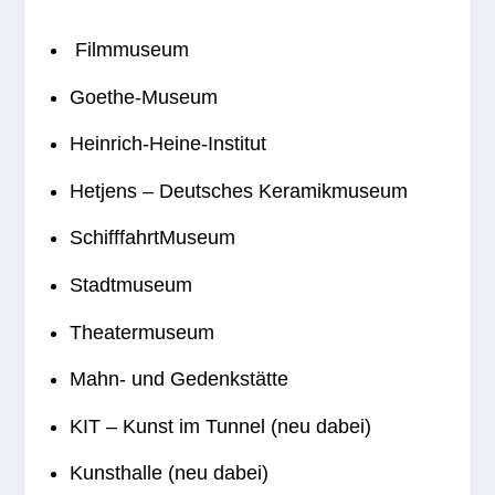
Filmmuseum
Goe­the-Museum
Hein­rich-Heine-Insti­tut
Het­jens – Deut­sches Keramikmuseum
Schiff­fahrt­Mu­seum
Stadt­mu­seum
Thea­ter­mu­seum
Mahn- und Gedenkstätte
KIT – Kunst im Tun­nel (neu dabei)
Kunst­halle (neu dabei)