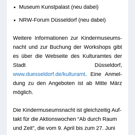
Museum Kunst­pa­last (neu dabei)
NRW-Forum Düs­sel­dorf (neu dabei)
Wei­tere Infor­ma­tio­nen zur Kin­der­mu­se­ums­
nacht und zur Buchung der Work­shops gibt
es über die Web­seite des Kul­tur­am­tes der
Stadt Düs­sel­dorf,
www.duesseldorf.de/kulturamt
. Eine Anmel­
dung zu den Ange­bo­ten ist ab Mitte März
möglich.
Die Kin­der­mu­se­ums­nacht ist gleich­zei­tig Auf­
takt für die Akti­ons­wo­chen “Ab durch Raum
und Zeit”, die vom 9. April bis zum 27. Juni