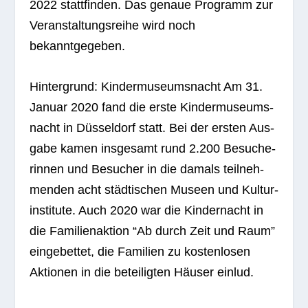
2022 statt­fin­den. Das genaue Pro­gramm zur
Ver­an­stal­tungs­reihe wird noch
bekanntgegeben.
Hin­ter­grund: Kin­der­mu­se­ums­nacht Am 31.
Januar 2020 fand die erste Kin­der­mu­se­ums­
nacht in Düs­sel­dorf statt. Bei der ers­ten Aus­
gabe kamen ins­ge­samt rund 2.200 Besu­che­
rin­nen und Besu­cher in die damals teil­neh­
men­den acht städ­ti­schen Museen und Kul­tur­
in­sti­tute. Auch 2020 war die Kin­der­nacht in
die Fami­li­en­ak­tion “Ab durch Zeit und Raum”
ein­ge­bet­tet, die Fami­lien zu kos­ten­lo­sen
Aktio­nen in die betei­lig­ten Häu­ser einlud.