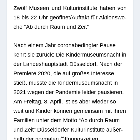
Zwölf Museen und Kul­tur­in­sti­tute haben von
18 bis 22 Uhr geöffnet/Auftakt für Akti­ons­wo­
che “Ab durch Raum und Zeit”
Nach einem Jahr coro­nabe­ding­ter Pause
kehrt sie zurück: Die Kin­der­mu­se­ums­nacht in
der Lan­des­haupt­stadt Düs­sel­dorf. Nach der
Pre­miere 2020, die auf gro­ßes Inter­esse
stieß, musste die Kin­der­mu­se­ums­nacht in
2021 wegen der Pan­de­mie lei­der pau­sie­ren.
Am Frei­tag, 8. April, ist es aber wie­der so
weit und Kin­der kön­nen gemein­sam mit ihren
Fami­lien unter dem Motto “Ab durch Raum
und Zeit” Düs­sel­dor­fer Kul­tur­in­sti­tute außer­
halb der nor­ma­len Öff­nungs­zei­ten