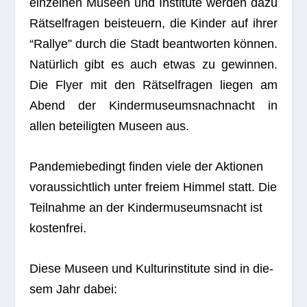
ein­zel­nen Museen und Insti­tute wer­den dazu
Rät­sel­fra­gen bei­steu­ern, die Kin­der auf ihrer
“Ral­lye” durch die Stadt beant­wor­ten kön­nen.
Natür­lich gibt es auch etwas zu gewin­nen.
Die Flyer mit den Rät­sel­fra­gen lie­gen am
Abend der Kin­der­mu­se­ums­nach­nacht in
allen betei­lig­ten Museen aus.
Pan­de­mie­be­dingt fin­den viele der Aktio­nen
vor­aus­sicht­lich unter freiem Him­mel statt. Die
Teil­nahme an der Kin­der­mu­se­ums­nacht ist
kostenfrei.
Diese Museen und Kul­tur­in­sti­tute sind in die­
sem Jahr dabei: