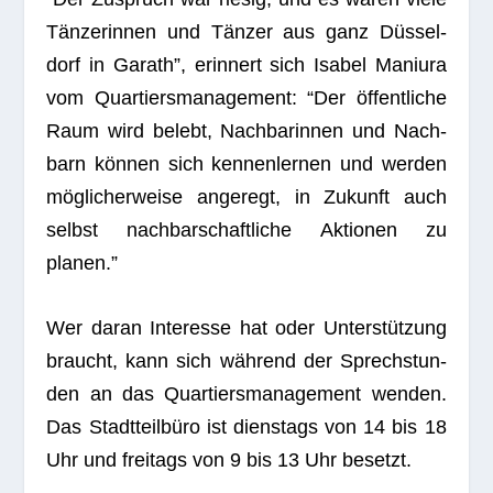
Tän­ze­rin­nen und Tän­zer aus ganz Düs­sel­
dorf in Garath”, erin­nert sich Isa­bel Mani­ura
vom Quar­tiers­ma­nage­ment: “Der öffent­li­che
Raum wird belebt, Nach­ba­rin­nen und Nach­
barn kön­nen sich ken­nen­ler­nen und wer­den
mög­li­cher­weise ange­regt, in Zukunft auch
selbst nach­bar­schaft­li­che Aktio­nen zu
planen.”
Wer daran Inter­esse hat oder Unter­stüt­zung
braucht, kann sich wäh­rend der Sprech­stun­
den an das Quar­tiers­ma­nage­ment wen­den.
Das Stadt­teil­büro ist diens­tags von 14 bis 18
Uhr und frei­tags von 9 bis 13 Uhr besetzt.