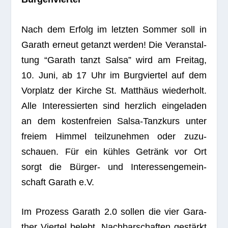
Nach dem Erfolg im letz­ten Som­mer soll in
Garath erneut getanzt wer­den! Die Ver­an­stal­
tung “Garath tanzt Salsa” wird am Frei­tag,
10. Juni, ab 17 Uhr im Burg­vier­tel auf dem
Vor­platz der Kir­che St. Mat­thäus wie­der­holt.
Alle Inter­es­sier­ten sind herz­lich ein­ge­la­den
an dem kos­ten­freien Salsa-Tanz­kurs unter
freiem Him­mel teil­zu­neh­men oder zuzu­
schauen. Für ein küh­les Getränk vor Ort
sorgt die Bür­ger- und Inter­es­sen­ge­mein­
schaft Garath e.V.
Im Pro­zess Garath 2.0 sol­len die vier Gara­
ther Vier­tel belebt, Nach­bar­schaf­ten gestärkt