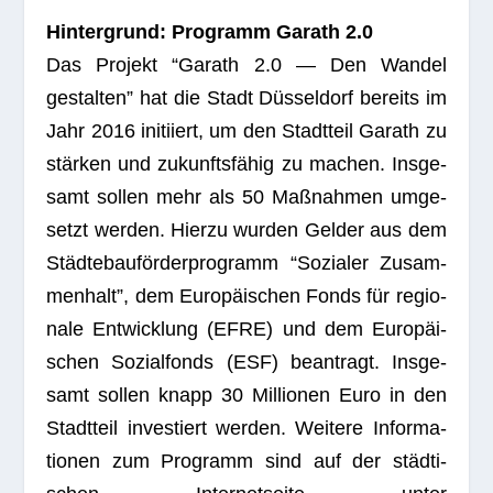
Hin­ter­grund: Pro­gramm Garath 2.0
Das Pro­jekt “Garath 2.0 — Den Wan­del
gestal­ten” hat die Stadt Düs­sel­dorf bereits im
Jahr 2016 initi­iert, um den Stadt­teil Garath zu
stär­ken und zukunfts­fä­hig zu machen. Ins­ge­
samt sol­len mehr als 50 Maß­nah­men umge­
setzt wer­den. Hierzu wur­den Gel­der aus dem
Städ­te­bau­för­der­pro­gramm “Sozia­ler Zusam­
men­halt”, dem Euro­päi­schen Fonds für regio­
nale Ent­wick­lung (EFRE) und dem Euro­päi­
schen Sozi­al­fonds (ESF) bean­tragt. Ins­ge­
samt sol­len knapp 30 Mil­lio­nen Euro in den
Stadt­teil inves­tiert wer­den. Wei­tere Infor­ma­
tio­nen zum Pro­gramm sind auf der städ­ti­