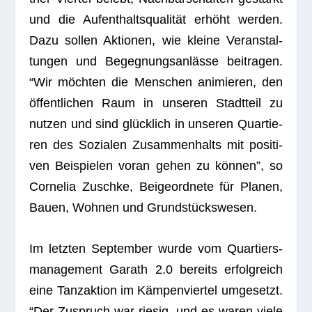
und die Auf­ent­halts­qua­li­tät erhöht wer­den.
Dazu sol­len Aktio­nen, wie kleine Ver­an­stal­
tun­gen und Begeg­nungs­an­lässe bei­tra­gen.
“Wir möch­ten die Men­schen ani­mie­ren, den
öffent­li­chen Raum in unse­ren Stadt­teil zu
nut­zen und sind glück­lich in unse­ren Quar­tie­
ren des Sozia­len Zusam­men­halts mit posi­ti­
ven Bei­spie­len voran gehen zu kön­nen”, so
Cor­ne­lia Zuschke, Bei­geord­nete für Pla­nen,
Bauen, Woh­nen und Grundstückswesen.
Im letz­ten Sep­tem­ber wurde vom Quar­tiers­
ma­nage­ment Garath 2.0 bereits erfolg­reich
eine Tanz­ak­tion im Käm­pen­vier­tel umge­setzt.
“Der Zuspruch war rie­sig, und es waren viele