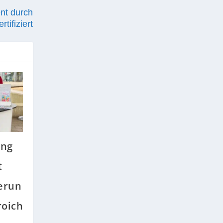
nt durch
tifiziert
ung
t
erun
oich