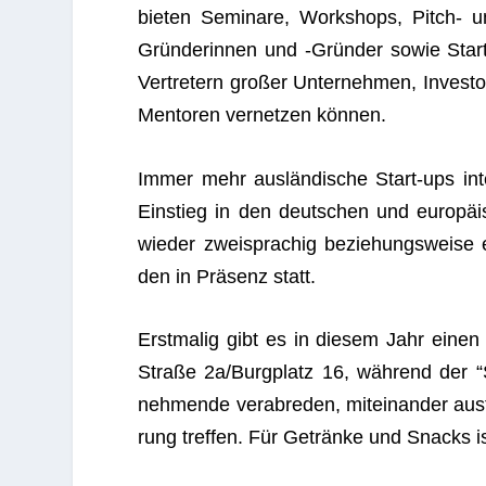
bie­ten Semi­nare, Work­shops, Pitch- 
Grün­de­rin­nen und ‑Grün­der sowie Start-u
Ver­tre­tern gro­ßer Unter­neh­men, Inves­t
Men­to­ren ver­net­zen können.
Immer mehr aus­län­di­sche Start-ups inte
Ein­stieg in den deut­schen und euro­pä
wie­der zwei­spra­chig bezie­hungs­weise en
den in Prä­senz statt.
Erst­ma­lig gibt es in die­sem Jahr einen
Straße 2a/Burgplatz 16, wäh­rend der “St
neh­mende ver­ab­re­den, mit­ein­an­der aus
rung tref­fen. Für Getränke und Snacks i