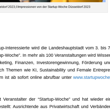
el­dorf 2023,©Impressionen von der Startup-Woche Düs­sel­dorf 2023
p-Inter­es­sierte wird die Lan­des­haupt­stadt vom 3. bis 7
tup-Woche”. In mehr als 100 Ver­an­stal­tun­gen wird Wis­se
ke­ting, Finan­zen, Inves­to­ren­ge­win­nung, För­de­rung un
er auch The­men wie KI, Sus­taina­bi­lity und Female Entre­pre
m ist ab sofort online abruf­bar unter
www.startupwoche
 ist Ver­an­stal­ter der “Startup-Woche” und hat wie­der ei
ellt: Aus­rich­tende aus Pri­vat­wirt­schaft und Ver­bän­de