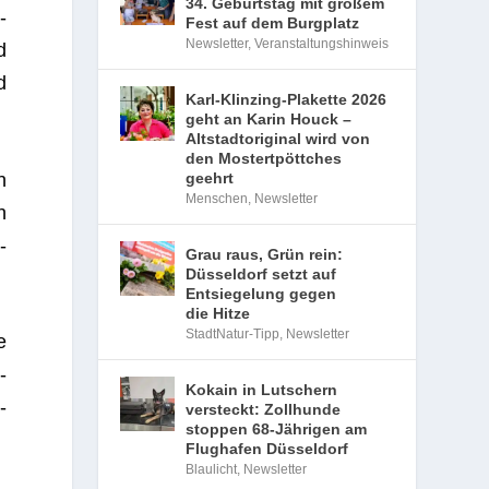
34. Geburtstag mit großem
-
Fest auf dem Burgplatz
Newsletter
,
Veranstaltungshinweis
d
d
Karl-Klinzing-Plakette 2026
geht an Karin Houck –
Altstadtoriginal wird von
den Mostertpöttches
n
geehrt
Menschen
,
Newsletter
h
­
Grau raus, Grün rein:
Düsseldorf setzt auf
Entsiegelung gegen
die Hitze
StadtNatur-Tipp
,
Newsletter
e
­
Kokain in Lutschern
­
versteckt: Zollhunde
stoppen 68-Jährigen am
Flughafen Düsseldorf
Blaulicht
,
Newsletter