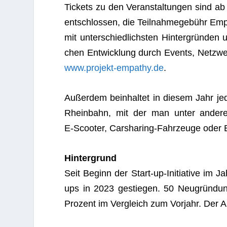
Tickets zu den Ver­an­stal­tun­gen sind ab 
ent­schlos­sen, die Teil­nah­me­ge­bühr Emp
mit unter­schied­lichs­ten Hin­ter­grün­den 
chen Ent­wick­lung durch Events, Netz­we
www.projekt-empathy.de
.
Außer­dem beinhal­tet in die­sem Jahr jed
Rhein­bahn, mit der man unter ande­re
E‑Scooter, Car­sha­ring-Fahr­zeuge oder El
Hin­ter­grund
Seit Beginn der Start-up-Initia­tive im 
ups in 2023 gestie­gen. 50 Neu­grün­d
Pro­zent im Ver­gleich zum Vor­jahr. Der A