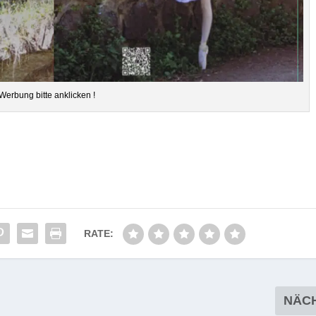
Wer­bung bitte anklicken !
RATE:
NÄC