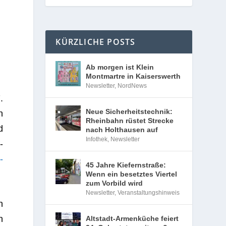
KÜRZLICHE POSTS
Ab morgen ist Klein
Montmartre in Kaiserswerth
Newsletter
,
NordNews
.
Neue Sicherheitstechnik:
n
Rheinbahn rüstet Strecke
d
nach Holthausen auf
Infothek
,
Newsletter
­
-
45 Jahre Kiefernstraße:
Wenn ein besetztes Viertel
zum Vorbild wird
Newsletter
,
Veranstaltungshinweis
n
n
Altstadt-Armenküche feiert