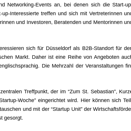
und Net­wor­king-Events an, bei denen sich die Start-up
p-Inter­es­sierte tref­fen und sich mit Ver­tre­te­rin­nen un
o­rin­nen und Inves­to­ren, Bera­ten­den und Men­to­rin­nen un
r­es­sie­ren sich für Düs­sel­dorf als B2B-Stand­ort für de
i­schen Markt. Daher ist eine Reihe von Ange­bo­ten auc
g­lisch­spra­chig. Die Mehr­zahl der Ver­an­stal­tun­gen fin
 zen­tra­len Treff­punkt, der im “Zum St. Sebas­tian”, Kurz
artup-Woche” ein­ge­rich­tet wird. Hier kön­nen sich Teil
­tau­schen und mit der “Startup Unit” der Wirt­schafts­för­de
st gesorgt.