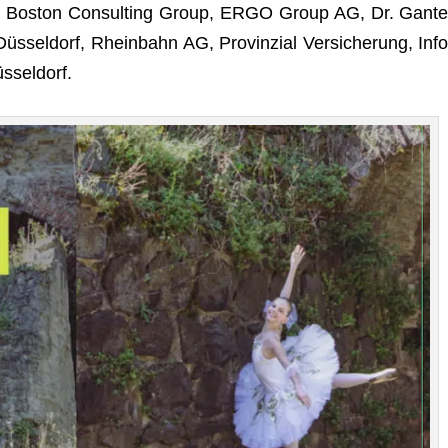
: Bos­ton Con­sul­ting Group, ERGO Group AG, Dr. Gan­te
s­sel­dorf, Rhein­bahn AG, Pro­vin­zial Ver­si­che­rung, Info
sseldorf.