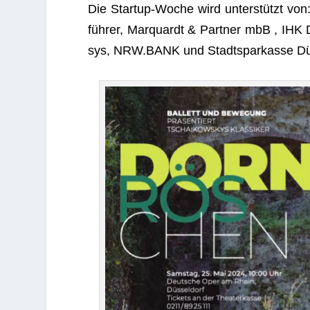
Die Startup-Woche wird unter­stützt von
füh­rer, Mar­quardt & Part­ner mbB , IHK Dü
sys, NRW.BANK und Stadt­spar­kasse Dü