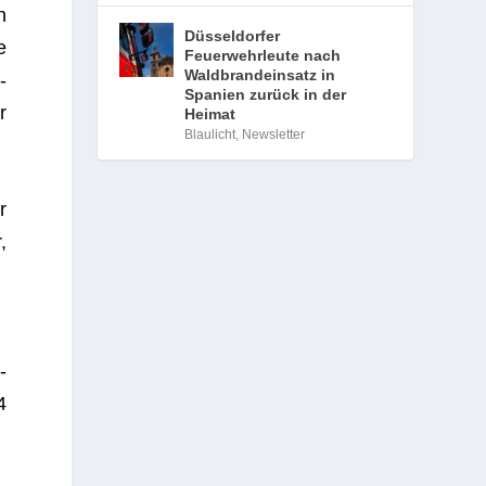
h
Düsseldorfer
e
Feuerwehrleute nach
Waldbrandeinsatz in
­
Spanien zurück in der
r
Heimat
Blaulicht
,
Newsletter
r
,
­
4