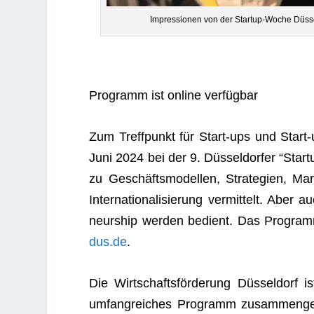
Impres­sio­nen von der Startup-Woche Düs­s
Pro­gramm ist online verfügbar
Zum Treff­punkt für Start-ups und Start-u
Juni 2024 bei der 9. Düs­sel­dor­fer “Star
zu Geschäfts­mo­del­len, Stra­te­gien, Mar­
Inter­na­tio­na­li­sie­rung ver­mit­telt. Ab
neur­ship wer­den bedient. Das Pro­gram
dus.de
.
Die Wirt­schafts­för­de­rung Düs­sel­dorf
umfang­rei­ches Pro­gramm zusam­men­ge­st