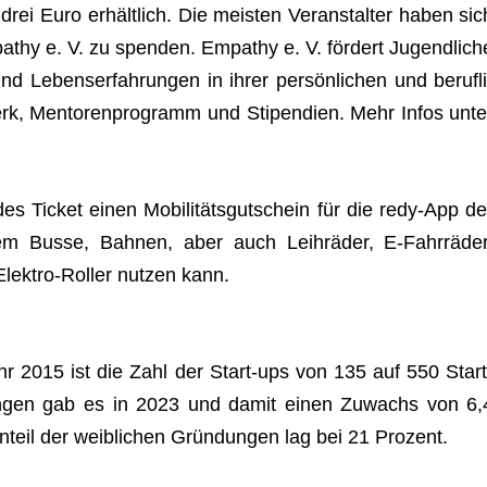
drei Euro erhält­lich. Die meis­ten Ver­an­stal­ter haben sic
a­thy e. V. zu spen­den. Empa­thy e. V. för­dert Jugend­li­ch
und Lebens­er­fah­run­gen in ihrer per­sön­li­chen und beruf­li
rk, Men­to­ren­pro­gramm und Sti­pen­dien. Mehr Infos unte
es Ticket einen Mobi­li­täts­gut­schein für die redy-App de
m Busse, Bah­nen, aber auch Leih­rä­der, E‑Fahrräder
ek­tro-Rol­ler nut­zen kann.
Jahr 2015 ist die Zahl der Start-ups von 135 auf 550 Start
un­gen gab es in 2023 und damit einen Zuwachs von 6,
nteil der weib­li­chen Grün­dun­gen lag bei 21 Prozent.