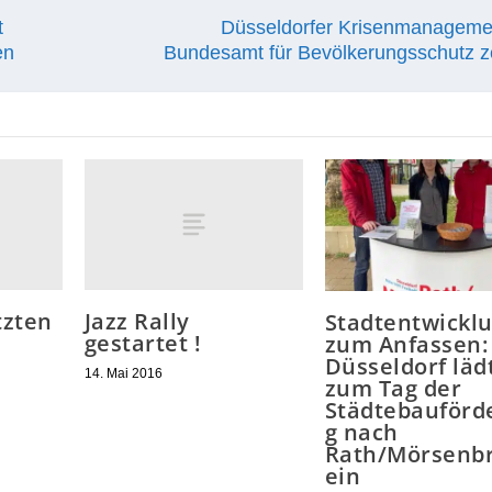
t
Düsseldorfer Krisenmanageme
en
Bundesamt für Bevölkerungsschutz zer
tzten
Jazz Rally
Stadtentwickl
gestartet !
zum Anfassen:
Düsseldorf läd
14. Mai 2016
zum Tag der
Städtebauförd
g nach
Rath/Mörsenbr
ein