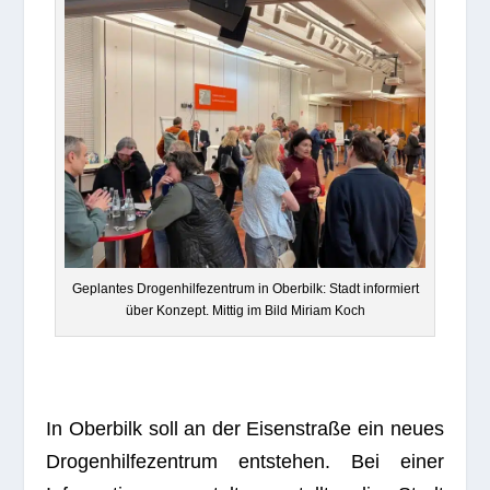
Geplan­tes Dro­gen­hil­fe­zen­trum in Ober­bilk: Stadt infor­miert
über Kon­zept. Mit­tig im Bild Miriam Koch
In Ober­bilk soll an der Eisen­straße ein neues
Dro­gen­hil­fe­zen­trum ent­ste­hen. Bei einer