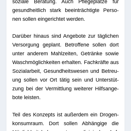
soziale Bera­tung. Auch Pfle­ge­plätze für
gesund­heit­lich stark beein­träch­tigte Per­so­
nen sol­len ein­ge­rich­tet werden.
Dar­über hin­aus sind Ange­bote zur täg­li­chen
Ver­sor­gung geplant. Betrof­fene sol­len dort
unter ande­rem Mahl­zei­ten, Getränke sowie
Wasch­mög­lich­kei­ten erhal­ten. Fach­kräfte aus
Sozi­al­ar­beit, Gesund­heits­we­sen und Betreu­
ung sol­len vor Ort tätig sein und Unter­stüt­
zung bei der Ver­mitt­lung wei­te­rer Hilfs­an­ge­
bote leisten.
Teil des Kon­zepts ist außer­dem ein Dro­gen­
kon­sum­raum. Dort sol­len Abhän­gige die