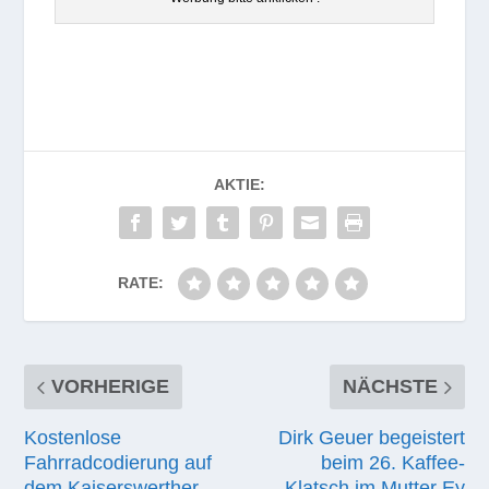
AKTIE:
RATE:
VORHERIGE
NÄCHSTE
Kostenlose
Dirk Geuer begeistert
Fahrradcodierung auf
beim 26. Kaffee-
dem Kaiserswerther
Klatsch im Mutter Ey