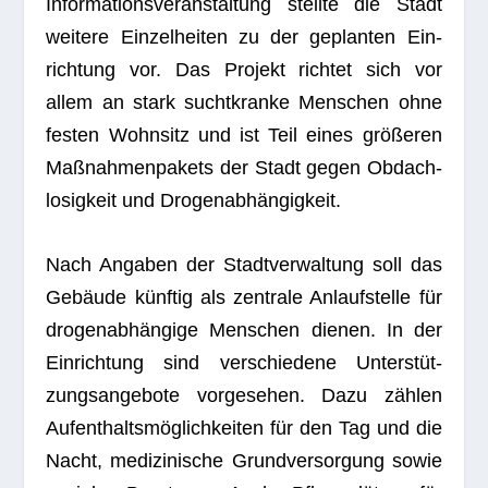
Infor­ma­ti­ons­ver­an­stal­tung stellte die Stadt
wei­tere Ein­zel­hei­ten zu der geplan­ten Ein­
rich­tung vor. Das Pro­jekt rich­tet sich vor
allem an stark sucht­kranke Men­schen ohne
fes­ten Wohn­sitz und ist Teil eines grö­ße­ren
Maß­nah­men­pa­kets der Stadt gegen Obdach­
lo­sig­keit und Drogenabhängigkeit.
Nach Anga­ben der Stadt­ver­wal­tung soll das
Gebäude künf­tig als zen­trale Anlauf­stelle für
dro­gen­ab­hän­gige Men­schen die­nen. In der
Ein­rich­tung sind ver­schie­dene Unter­stüt­
zungs­an­ge­bote vor­ge­se­hen. Dazu zäh­len
Auf­ent­halts­mög­lich­kei­ten für den Tag und die
Nacht, medi­zi­ni­sche Grund­ver­sor­gung sowie