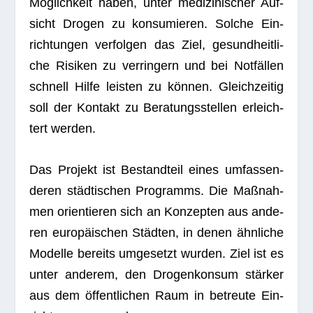
Mög­lich­keit haben, unter medi­zi­ni­scher Auf­
sicht Dro­gen zu kon­su­mie­ren. Sol­che Ein­
rich­tun­gen ver­fol­gen das Ziel, gesund­heit­li­
che Risi­ken zu ver­rin­gern und bei Not­fäl­len
schnell Hilfe leis­ten zu kön­nen. Gleich­zei­tig
soll der Kon­takt zu Bera­tungs­stel­len erleich­
tert werden.
Das Pro­jekt ist Bestand­teil eines umfas­sen­
de­ren städ­ti­schen Pro­gramms. Die Maß­nah­
men ori­en­tie­ren sich an Kon­zep­ten aus ande­
ren euro­päi­schen Städ­ten, in denen ähn­li­che
Modelle bereits umge­setzt wur­den. Ziel ist es
unter ande­rem, den Dro­gen­kon­sum stär­ker
aus dem öffent­li­chen Raum in betreute Ein­