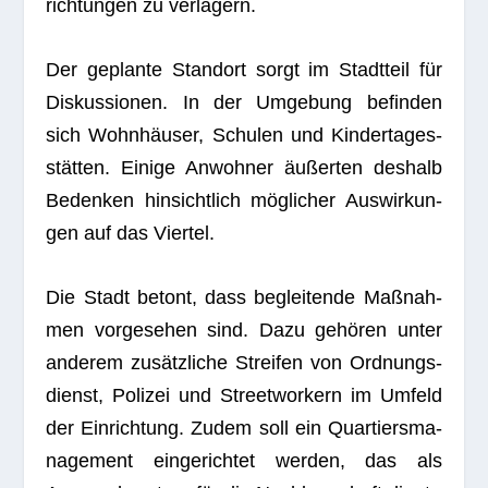
rich­tun­gen zu verlagern.
Der geplante Stand­ort sorgt im Stadt­teil für
Dis­kus­sio­nen. In der Umge­bung befin­den
sich Wohn­häu­ser, Schu­len und Kin­der­ta­ges­
stät­ten. Einige Anwoh­ner äußer­ten des­halb
Beden­ken hin­sicht­lich mög­li­cher Aus­wir­kun­
gen auf das Viertel.
Die Stadt betont, dass beglei­tende Maß­nah­
men vor­ge­se­hen sind. Dazu gehö­ren unter
ande­rem zusätz­li­che Strei­fen von Ord­nungs­
dienst, Poli­zei und Street­wor­kern im Umfeld
der Ein­rich­tung. Zudem soll ein Quar­tiers­ma­
nage­ment ein­ge­rich­tet wer­den, das als