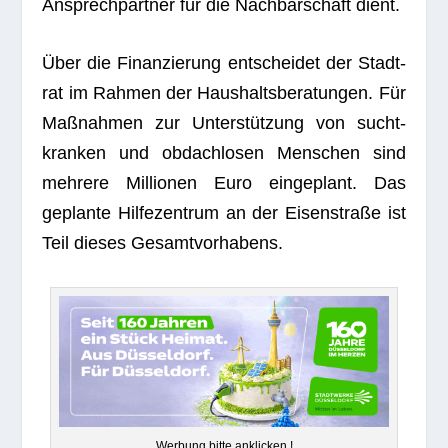
Ansprech­part­ner für die Nach­bar­schaft dient.
Über die Finan­zie­rung ent­schei­det der Stadt­
rat im Rah­men der Haus­halts­be­ra­tun­gen. Für
Maß­nah­men zur Unter­stüt­zung von sucht­
kran­ken und obdach­lo­sen Men­schen sind
meh­rere Mil­lio­nen Euro ein­ge­plant. Das
geplante Hil­fe­zen­trum an der Eisen­straße ist
Teil die­ses Gesamtvorhabens.
Wer­bung bitte anklicken !