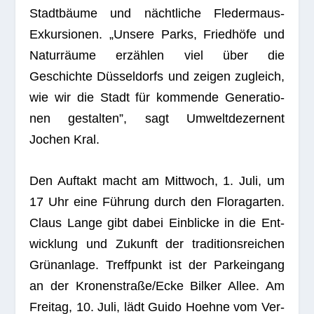
Stadt­bäume und nächt­li­che Fle­der­maus-
Exkur­sio­nen. „Unsere Parks, Fried­höfe und
Natur­räume erzäh­len viel über die
Geschichte Düs­sel­dorfs und zei­gen zugleich,
wie wir die Stadt für kom­mende Gene­ra­tio­
nen gestal­ten”, sagt Umwelt­de­zer­nent
Jochen Kral.
Den Auf­takt macht am Mitt­woch, 1. Juli, um
17 Uhr eine Füh­rung durch den Flo­ra­gar­ten.
Claus Lange gibt dabei Ein­bli­cke in die Ent­
wick­lung und Zukunft der tra­di­ti­ons­rei­chen
Grün­an­lage. Treff­punkt ist der Park­ein­gang
an der Kronenstraße/Ecke Bil­ker Allee. Am
Frei­tag, 10. Juli, lädt Guido Hoehne vom Ver­