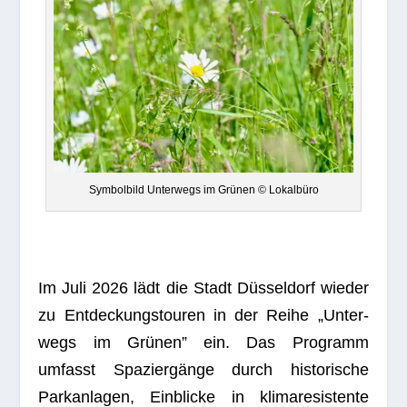
Sym­bol­bild Unter­wegs im Grü­nen © Lokalbüro
Im Juli 2026 lädt die Stadt Düs­sel­dorf wie­der
zu Ent­de­ckungs­tou­ren in der Reihe „Unter­
wegs im Grü­nen” ein. Das Pro­gramm
umfasst Spa­zier­gänge durch his­to­ri­sche
Park­an­la­gen, Ein­bli­cke in kli­ma­re­sis­tente