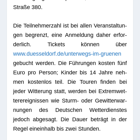
Straße 380.
Die Teil­neh­mer­zahl ist bei allen Ver­an­stal­tun­
gen begrenzt, eine Anmel­dung daher erfor­
der­lich. Tickets kön­nen über
www.duesseldorf.de/unterwegs-im-gruenen
gebucht wer­den. Die Füh­run­gen kos­ten fünf
Euro pro Per­son; Kin­der bis 14 Jahre neh­
men kos­ten­los teil. Die Tou­ren fin­den bei
jeder Wit­te­rung statt, wer­den bei Extrem­wet­
ter­er­eig­nis­sen wie Sturm- oder Gewit­ter­war­
nun­gen des Deut­schen Wet­ter­diens­tes
jedoch abge­sagt. Die Dauer beträgt in der
Regel ein­ein­halb bis zwei Stunden.