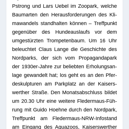
Pstrong und Lars Uebel im Zoo­park, wel­che
Baum­ar­ten den Her­aus­for­de­run­gen des Kli­
ma­wan­dels stand­hal­ten kön­nen – Treff­punkt
gegen­über des Hun­de­aus­laufs vor dem
umge­stürz­ten Trom­pe­ten­baum. Um 16 Uhr
beleuch­tet Claus Lange die Geschichte des
Nord­parks, der sich vom Pro­pa­gan­da­park
der 1930er-Jahre zur belieb­ten Erho­lungs­an­
lage gewan­delt hat; los geht es an den Pfer­
de­skulp­tu­ren am Park­platz an der Kai­sers­
wert­her Straße. Den Monats­ab­schluss bil­det
um 20.30 Uhr eine wei­tere Fle­der­maus-Füh­
rung mit Guido Hoehne durch den Nord­park,
Treff­punkt am Fle­der­maus-NRW-Info­stand
am Ein­gang des Aqua­zoos, Kai­sers­wert­her