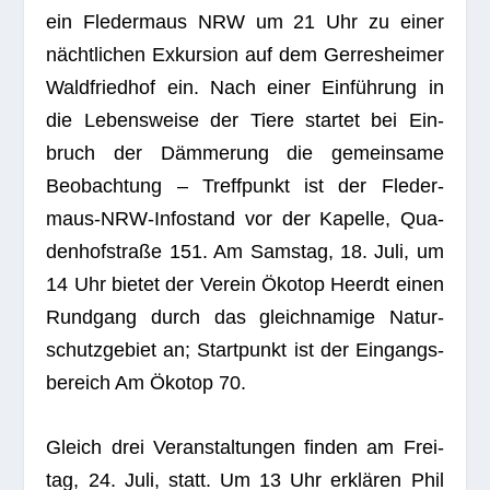
ein Fle­der­maus NRW um 21 Uhr zu einer
nächt­li­chen Exkur­sion auf dem Ger­res­hei­mer
Wald­fried­hof ein. Nach einer Ein­füh­rung in
die Lebens­weise der Tiere star­tet bei Ein­
bruch der Däm­me­rung die gemein­same
Beob­ach­tung – Treff­punkt ist der Fle­der­
maus-NRW-Info­stand vor der Kapelle, Qua­
den­hof­straße 151. Am Sams­tag, 18. Juli, um
14 Uhr bie­tet der Ver­ein Öko­top Heerdt einen
Rund­gang durch das gleich­na­mige Natur­
schutz­ge­biet an; Start­punkt ist der Ein­gangs­
be­reich Am Öko­top 70.
Gleich drei Ver­an­stal­tun­gen fin­den am Frei­
tag, 24. Juli, statt. Um 13 Uhr erklä­ren Phil