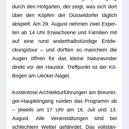
durch den Hof­gar­ten, der zeigt, was sich dort
über den Köp­fen der Düs­sel­dor­fer täg­lich
abspielt. Am 29. August neh­men zwei Exper­
ten ab 14 Uhr Erwach­sene und Fami­lien mit
auf eine rund andert­halb­stün­dige Ent­de­
ckungs­tour – und dürf­ten so man­chem die
Augen öff­nen für das kleine Natur­wun­der
direkt vor der Haus­tür. Treff­punkt ist der Kö-
Bogen am Uecker-Nagel.
Kos­ten­lose Archi­tek­tur­füh­run­gen am Breu­nin­
ger-Haupt­ein­gang run­den das Pro­gramm ab
– jeweils um 17 Uhr am 16. Juli und 13.
August. Alle Ver­an­stal­tun­gen sind bei
schlech­tem Wet­ter gefähr­det. Das voll­stän­