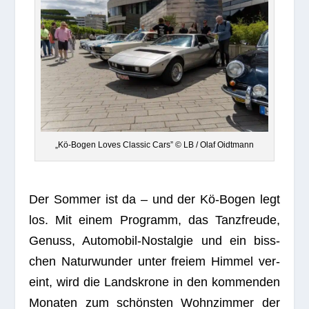
„Kö-Bogen Loves Clas­sic Cars” © LB / Olaf Oidtmann
Der Som­mer ist da – und der Kö-Bogen legt
los. Mit einem Pro­gramm, das Tanz­freude,
Genuss, Auto­mo­bil-Nost­al­gie und ein biss­
chen Natur­wun­der unter freiem Him­mel ver­
eint, wird die Lands­krone in den kom­men­den
Mona­ten zum schöns­ten Wohn­zim­mer der