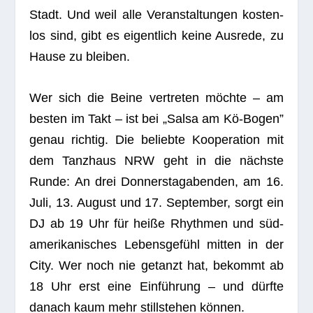
Stadt. Und weil alle Ver­an­stal­tun­gen kos­ten­
los sind, gibt es eigent­lich keine Aus­rede, zu
Hause zu bleiben.
Wer sich die Beine ver­tre­ten möchte – am
bes­ten im Takt – ist bei „Salsa am Kö-Bogen”
genau rich­tig. Die beliebte Koope­ra­tion mit
dem Tanz­haus NRW geht in die nächste
Runde: An drei Don­ners­tag­aben­den, am 16.
Juli, 13. August und 17. Sep­tem­ber, sorgt ein
DJ ab 19 Uhr für heiße Rhyth­men und süd­
ame­ri­ka­ni­sches Lebens­ge­fühl mit­ten in der
City. Wer noch nie getanzt hat, bekommt ab
18 Uhr erst eine Ein­füh­rung – und dürfte
danach kaum mehr still­ste­hen können.