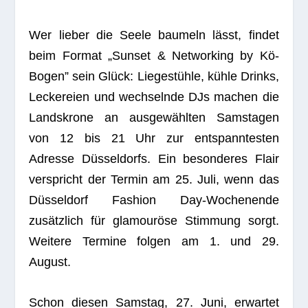
Wer lie­ber die Seele bau­meln lässt, fin­det
beim For­mat „Sun­set & Net­wor­king by Kö-
Bogen” sein Glück: Lie­ge­stühle, kühle Drinks,
Lecke­reien und wech­selnde DJs machen die
Lands­krone an aus­ge­wähl­ten Sams­ta­gen
von 12 bis 21 Uhr zur ent­spann­tes­ten
Adresse Düs­sel­dorfs. Ein beson­de­res Flair
ver­spricht der Ter­min am 25. Juli, wenn das
Düs­sel­dorf Fashion Day-Wochen­ende
zusätz­lich für gla­mou­röse Stim­mung sorgt.
Wei­tere Ter­mine fol­gen am 1. und 29.
August.
Schon die­sen Sams­tag, 27. Juni, erwar­tet